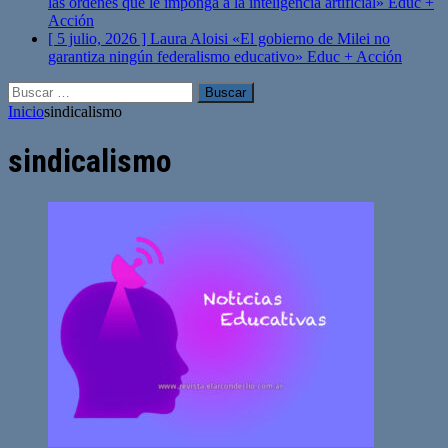
las órdenes que le imponga a la inteligencia artificial»
Educ +
Acción
[ 5 julio, 2026 ]
Laura Aloisi «El gobierno de Milei no
garantiza ningún federalismo educativo»
Educ + Acción
Buscar:
Inicio
sindicalismo
sindicalismo