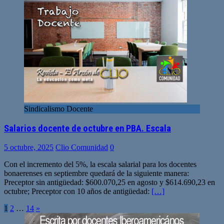
Sindicalismo Docente
Salarios docente de octubre en PBA. Escala
5 octubre, 2025
Clio Comunidad
0
Con el incremento del 5%, la escala salarial para los docentes
bonaerenses en septiembre quedará de la siguiente manera:
Preceptor sin antigüedad: $600.070,25 en agosto y $614.690,23 en
octubre; Preceptor con 10 años de antigüedad:
[…]
Paginación
1
2
…
14
»