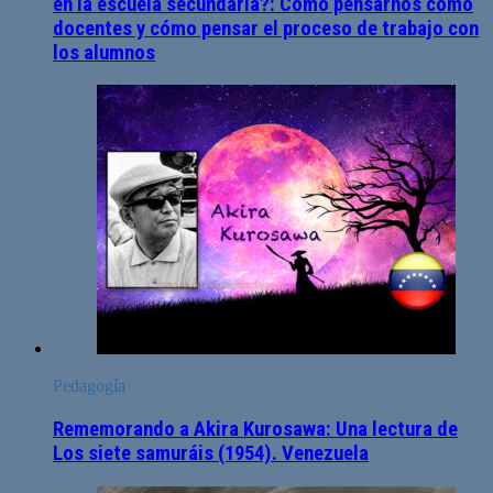
en la escuela secundaria?: Cómo pensarnos como
docentes y cómo pensar el proceso de trabajo con
los alumnos
Pedagogía
Rememorando a Akira Kurosawa: Una lectura de
Los siete samuráis (1954). Venezuela