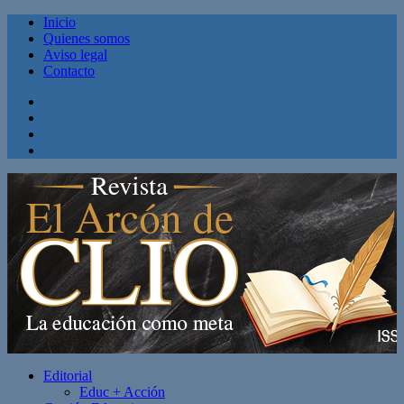
Inicio
Quienes somos
Aviso legal
Contacto
Facebook
Twitter
Linkedin
Youtube
Editorial
Educ + Acción