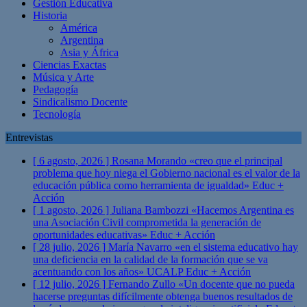
Gestión Educativa
Historia
América
Argentina
Asia y África
Ciencias Exactas
Música y Arte
Pedagogía
Sindicalismo Docente
Tecnología
Entrevistas
[ 6 agosto, 2026 ]
Rosana Morando «creo que el principal
problema que hoy niega el Gobierno nacional es el valor de la
educación pública como herramienta de igualdad»
Educ +
Acción
[ 1 agosto, 2026 ]
Juliana Bambozzi «Hacemos Argentina es
una Asociación Civil comprometida la generación de
oportunidades educativas»
Educ + Acción
[ 28 julio, 2026 ]
María Navarro «en el sistema educativo hay
una deficiencia en la calidad de la formación que se va
acentuando con los años» UCALP
Educ + Acción
[ 12 julio, 2026 ]
Fernando Zullo «Un docente que no pueda
hacerse preguntas difícilmente obtenga buenos resultados de