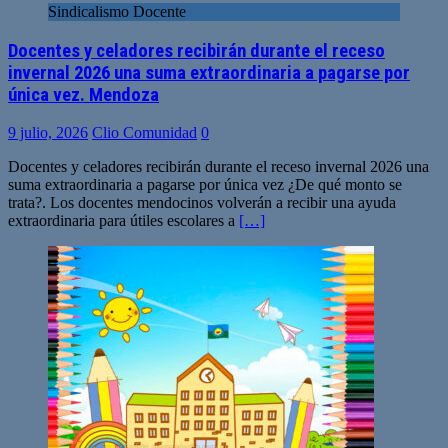
Sindicalismo Docente
Docentes y celadores recibirán durante el receso
invernal 2026 una suma extraordinaria a pagarse por
única vez. Mendoza
9 julio, 2026
Clio Comunidad
0
Docentes y celadores recibirán durante el receso invernal 2026 una
suma extraordinaria a pagarse por única vez ¿De qué monto se
trata?. Los docentes mendocinos volverán a recibir una ayuda
extraordinaria para útiles escolares a
[…]