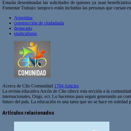
Estarán desestimadas las solicitudes de quienes ya sean beneficiari
Fomentar Trabajo; tampoco están incluidas las personas que cursan en
Argentina
construcción de ciudadanía
destacado
sindicalismo
Acerca de Clio Comunidad
1704 Articles
La revista educativa Arcón de Clio ofrece esta sección a la comunidad
internacionales, Ongs, ect. Lo hacemos para seguir generando un com
futuro del país. La educación es una tarea que no se hace en soledad po
Sitio
web
Artículos relacionados