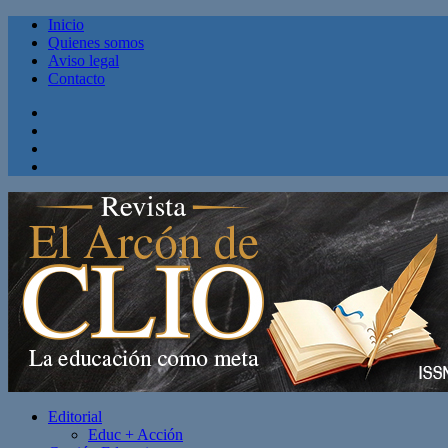
Inicio
Quienes somos
Aviso legal
Contacto
Facebook
Twitter
Linkedin
Youtube
Editorial
Educ + Acción