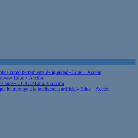
ública como herramienta de igualdad»
Educ + Acción
ativas»
Educ + Acción
on los años» UCALP
Educ + Acción
 le imponga a la inteligencia artificial»
Educ + Acción