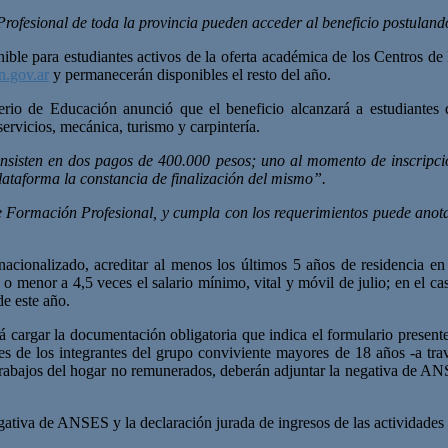
ofesional de toda la provincia pueden acceder al beneficio postulando
ible para estudiantes activos de la oferta académica de los Centros de 
.gov.ar
y permanecerán disponibles el resto del año.
erio de Educación anunció que el beneficio alcanzará a estudiantes 
 servicios, mecánica, turismo y carpintería.
nsisten en dos pagos de 400.000 pesos; uno al momento de inscripció
lataforma la constancia de finalización del mismo”.
e Formación Profesional, y cumpla con los requerimientos puede anota
nacionalizado, acreditar al menos los últimos 5 años de residencia e
o menor a 4,5 veces el salario mínimo, vital y móvil de julio; en el ca
de este año.
erá cargar la documentación obligatoria que indica el formulario present
s de los integrantes del grupo conviviente mayores de 18 años -a trav
 trabajos del hogar no remunerados, deberán adjuntar la negativa de AN
gativa de ANSES y la declaración jurada de ingresos de las actividades