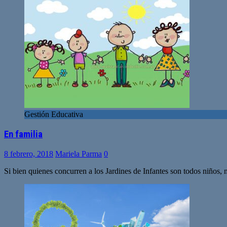
Gestión Educativa
En familia
8 febrero, 2018
Mariela Parma
0
Si bien quienes concurren a los Jardines de Infantes son todos niños, 