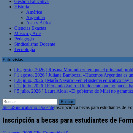
Gestión Educativa
Historia
América
Argentina
Asia y África
Ciencias Exactas
Música y Arte
Pedagogía
Sindicalismo Docente
Tecnología
Entrevistas
[ 6 agosto, 2026 ]
Rosana Morando «creo que el principal probl
[ 1 agosto, 2026 ]
Juliana Bambozzi «Hacemos Argentina es una
[ 28 julio, 2026 ]
María Navarro «en el sistema educativo hay 
[ 12 julio, 2026 ]
Fernando Zullo «Un docente que no pueda hacer
[ 5 julio, 2026 ]
Laura Aloisi «El gobierno de Milei no garanti
Buscar:
Inicio
Sindicalismo Docente
Inscripción a becas para estudiantes de 
Inscripción a becas para estudiantes de For
31 agosto, 2025
Clio Comunidad
0