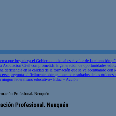
ema que hoy niega el Gobierno nacional es el valor de la educación p
 Asociación Civil comprometida la generación de oportunidades educ
una deficiencia en la calidad de la formación que se va acentuando c
se preguntas difícilmente obtenga buenos resultados de las órdenes que
za ningún federalismo educativo»
Educ + Acción
Formación Profesional. Neuquén
mación Profesional. Neuquén