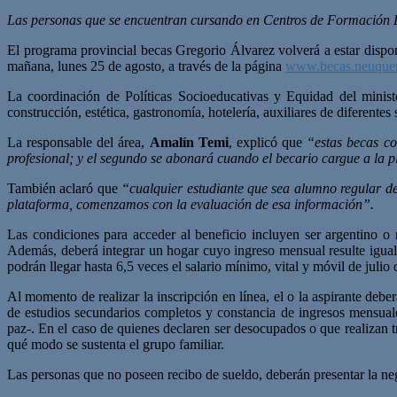
Las personas que se encuentran cursando en Centros de Formación Pr
El programa provincial becas Gregorio Álvarez volverá a estar dispon
mañana, lunes 25 de agosto, a través de la página
www.becas.neuquen
La coordinación de Políticas Socioeducativas y Equidad del minist
construcción, estética, gastronomía, hotelería, auxiliares de diferentes
La responsable del área,
Amalín Temi
, explicó que
“estas becas co
profesional; y el segundo se abonará cuando el becario cargue a la p
También aclaró que
“cualquier estudiante que sea alumno regular d
plataforma, comenzamos con la evaluación de esa información”.
Las condiciones para acceder al beneficio incluyen ser argentino o 
Además, deberá integrar un hogar cuyo ingreso mensual resulte igual 
podrán llegar hasta 6,5 veces el salario mínimo, vital y móvil de julio 
Al momento de realizar la inscripción en línea, el o la aspirante deb
de estudios secundarios completos y constancia de ingresos mensuale
paz-. En el caso de quienes declaren ser desocupados o que realizan
qué modo se sustenta el grupo familiar.
Las personas que no poseen recibo de sueldo, deberán presentar la ne