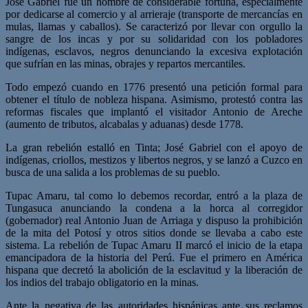
Jose Gabriel fue un hombre de considerable fortuna, especialmente
por dedicarse al comercio y al arrieraje (transporte de mercancías en
mulas, llamas y caballos). Se caracterizó por llevar con orgullo la
sangre de los incas y por su solidaridad con los pobladores
indígenas, esclavos, negros denunciando la excesiva explotación
que sufrían en las minas, obrajes y repartos mercantiles.
Todo empezó cuando en 1776 presentó una petición formal para
obtener el título de nobleza hispana. Asimismo, protestó contra las
reformas fiscales que implantó el visitador Antonio de Areche
(aumento de tributos, alcabalas y aduanas) desde 1778.
La gran rebelión estalló en Tinta; José Gabriel con el apoyo de
indígenas, criollos, mestizos y libertos negros, y se lanzó a Cuzco en
busca de una salida a los problemas de su pueblo.
Tupac Amaru, tal como lo debemos recordar, entró a la plaza de
Tungasuca anunciando la condena a la horca al corregidor
(gobernador) real Antonio Juan de Arriaga y dispuso la prohibición
de la mita del Potosí y otros sitios donde se llevaba a cabo este
sistema. La rebelión de Tupac Amaru II marcó el inicio de la etapa
emancipadora de la historia del Perú. Fue el primero en América
hispana que decretó la abolición de la esclavitud y la liberación de
los indios del trabajo obligatorio en la minas.
Ante la negativa de las autoridades hispánicas ante sus reclamos