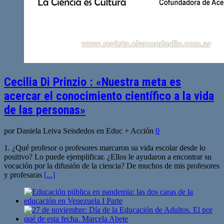
Cecilia Di Prinzio : «Nuestra meta es
acercar el conocimiento científico a la vida
de las personas»
por Daniela Leiva Seisdedos en Educ + Acción
0
1. ¿Qué profesor o profesores marcaron su vida escolar desde lo
positivo? Lo puede ejemplificar. ¿Ellos le ayudaron a encontrar su
vocación por la difusión de la ciencia? De muchos de mis profesores
y profesaras
[...]