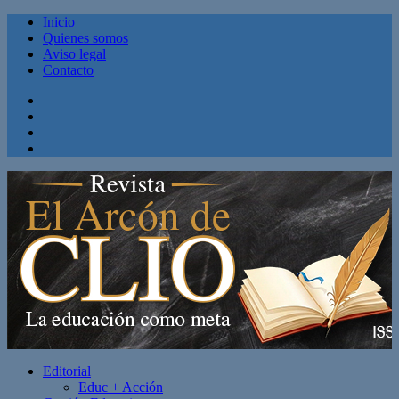
Inicio
Quienes somos
Aviso legal
Contacto
Facebook
Twitter
Linkedin
Youtube
Editorial
Educ + Acción