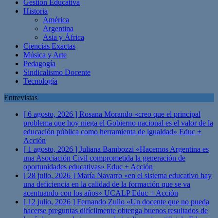
Gestión Educativa
Historia
América
Argentina
Asia y África
Ciencias Exactas
Música y Arte
Pedagogía
Sindicalismo Docente
Tecnología
Entrevistas
[ 6 agosto, 2026 ]
Rosana Morando «creo que el principal
problema que hoy niega el Gobierno nacional es el valor de la
educación pública como herramienta de igualdad»
Educ +
Acción
[ 1 agosto, 2026 ]
Juliana Bambozzi «Hacemos Argentina es
una Asociación Civil comprometida la generación de
oportunidades educativas»
Educ + Acción
[ 28 julio, 2026 ]
María Navarro «en el sistema educativo hay
una deficiencia en la calidad de la formación que se va
acentuando con los años» UCALP
Educ + Acción
[ 12 julio, 2026 ]
Fernando Zullo «Un docente que no pueda
hacerse preguntas difícilmente obtenga buenos resultados de