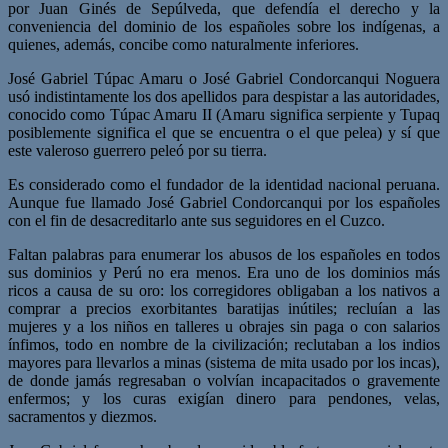
por Juan Ginés de Sepúlveda, que defendía el derecho y la
conveniencia del dominio de los españoles sobre los indígenas, a
quienes, además, concibe como naturalmente inferiores.
José Gabriel Túpac Amaru o José Gabriel Condorcanqui Noguera
usó indistintamente los dos apellidos para despistar a las autoridades,
conocido como Túpac Amaru II (Amaru significa serpiente y Tupaq
posiblemente significa el que se encuentra o el que pelea) y sí que
este valeroso guerrero peleó por su tierra.
Es considerado como el fundador de la identidad nacional peruana.
Aunque fue llamado José Gabriel Condorcanqui por los españoles
con el fin de desacreditarlo ante sus seguidores en el Cuzco.
Faltan palabras para enumerar los abusos de los españoles en todos
sus dominios y Perú no era menos. Era uno de los dominios más
ricos a causa de su oro: los corregidores obligaban a los nativos a
comprar a precios exorbitantes baratijas inútiles; recluían a las
mujeres y a los niños en talleres u obrajes sin paga o con salarios
ínfimos, todo en nombre de la civilización; reclutaban a los indios
mayores para llevarlos a minas (sistema de mita usado por los incas),
de donde jamás regresaban o volvían incapacitados o gravemente
enfermos; y los curas exigían dinero para pendones, velas,
sacramentos y diezmos.