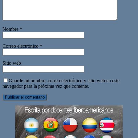
Nombre
*
Correo electrónico
*
Sitio web
Guarde mi nombre, correo electrónico y sitio web en este
navegador para la próxima vez que comente.