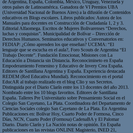
de Argentina, España, Colombia, México, Uruguay, Venezuela y
otros países de Latinoamérica. Ganadora de VI Premios UBA
(Universidad Nacional de Buenos Aires) a la difusión de Contenidos
educativos en Blogs escolares. Libros publicados: Autora de los
Manuales para docentes en Construcción de Ciudadanía 1, 2 y 3.
Editorial Alfaomega. Escritos de Mujeres Bolivarenses “Derechos,
luchas y conquistas”. Municipalidad de Bolívar – Dirección de
Derechos Humanos. Seminarios educativos y Conversatorios en:
FEDIAP: ¿Cómo aprenden los que enseñan? UCEMA: “El
lenguaje que se escucha en el aula?, Foro Scouts de Argentina “El
Trabajo Decente”. Fundación Emocionar, Misiones con La
Educación a Distancia sin Distancia. Reconocimineto en España
Empoderamiento Femenino y Educativo de Invery Crea España.
Editores de Santillana Argentina y España. Experiencia destacada
REDEM (Red Educativa Mundial). Reconocimiento en el portal
EducAR al trabajo realizado en el blog Clio y sus Secretos.
Distinguida por el Diario Clarín entre los 13 docentes del año 2013.
Nombrado entre los 10 blogs favoritos. Editores de Santillana
España. Talleres Pre Universitario sobre Pensamiento Social en el
Colegio San Cayetano, La Plata. Coordinadora del Departamento de
Ciencias Sociales colegio San Cayetano de La Plata. En Argentina
Publicaciones en: Bolívar Hoy, Cuarto Poder de Formosa, Cinco
Días, NCN, Cuarto Poder (Formosa) CadenaBA y El Palomar
Diario. Diario Clarín y La Nación notas de opinión. En España
publicaciones en las revistas ONLINE Magisterio, INED 21,