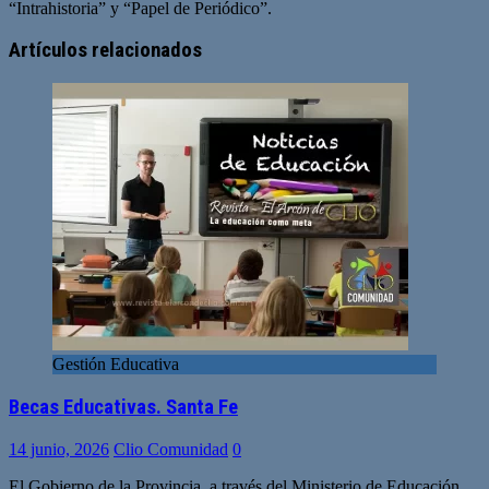
“Intrahistoria” y “Papel de Periódico”.
Sitio
Facebook
Twitter
YouTube
web
Artículos relacionados
Gestión Educativa
Becas Educativas. Santa Fe
14 junio, 2026
Clio Comunidad
0
El Gobierno de la Provincia, a través del Ministerio de Educación,