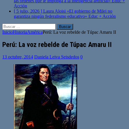
las órdenes que le imponga a la inteligencia artificial»
Educ +
Acción
[ 5 julio, 2026 ]
Laura Aloisi «El gobierno de Milei no
garantiza ningún federalismo educativo»
Educ + Acción
Buscar:
Inicio
Historia
América
Perú: La voz rebelde de Túpac Amaru II
Perú: La voz rebelde de Túpac Amaru II
13 octubre, 2014
Daniela Leiva Seisdedos
0