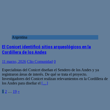
Argentina
El Conicet identificó sitios arqueológicos en la
Cordillera de los Andes
11 marzo, 2026
Clio Comunidad
0
Especialistas del Conicet diseñan el Sendero de los Andes y ya
registraron áreas de interés. De qué se trata el proyecto.
Investigadores del Conicet realizan relevamientos en la Cordillera de
los Andes para diseñar el
[…]
Paginación
1
2
…
19
»
de
entradas