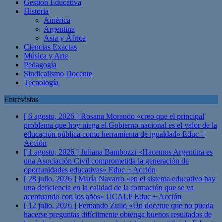
Gestión Educativa
Historia
América
Argentina
Asia y África
Ciencias Exactas
Música y Arte
Pedagogía
Sindicalismo Docente
Tecnología
Entrevistas
[ 6 agosto, 2026 ]
Rosana Morando «creo que el principal
problema que hoy niega el Gobierno nacional es el valor de la
educación pública como herramienta de igualdad»
Educ +
Acción
[ 1 agosto, 2026 ]
Juliana Bambozzi «Hacemos Argentina es
una Asociación Civil comprometida la generación de
oportunidades educativas»
Educ + Acción
[ 28 julio, 2026 ]
María Navarro «en el sistema educativo hay
una deficiencia en la calidad de la formación que se va
acentuando con los años» UCALP
Educ + Acción
[ 12 julio, 2026 ]
Fernando Zullo «Un docente que no pueda
hacerse preguntas difícilmente obtenga buenos resultados de