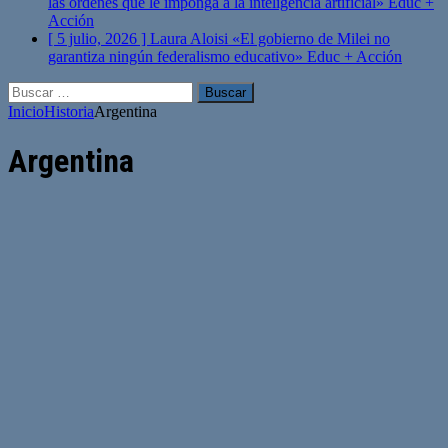
las órdenes que le imponga a la inteligencia artificial»
Educ +
Acción
[ 5 julio, 2026 ]
Laura Aloisi «El gobierno de Milei no
garantiza ningún federalismo educativo»
Educ + Acción
Buscar:
Inicio
Historia
Argentina
Argentina