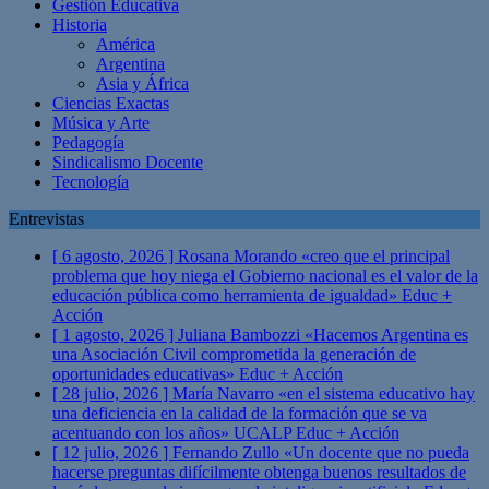
Gestión Educativa
Historia
América
Argentina
Asia y África
Ciencias Exactas
Música y Arte
Pedagogía
Sindicalismo Docente
Tecnología
Entrevistas
[ 6 agosto, 2026 ]
Rosana Morando «creo que el principal
problema que hoy niega el Gobierno nacional es el valor de la
educación pública como herramienta de igualdad»
Educ +
Acción
[ 1 agosto, 2026 ]
Juliana Bambozzi «Hacemos Argentina es
una Asociación Civil comprometida la generación de
oportunidades educativas»
Educ + Acción
[ 28 julio, 2026 ]
María Navarro «en el sistema educativo hay
una deficiencia en la calidad de la formación que se va
acentuando con los años» UCALP
Educ + Acción
[ 12 julio, 2026 ]
Fernando Zullo «Un docente que no pueda
hacerse preguntas difícilmente obtenga buenos resultados de