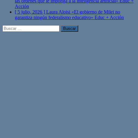
las órdenes que le imponga a la inteligencia artificial»
Educ +
Acción
[ 5 julio, 2026 ]
Laura Aloisi «El gobierno de Milei no
garantiza ningún federalismo educativo»
Educ + Acción
Buscar: