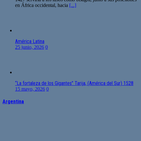
en África occidental, hacia
[...]
América Latina
25 junio, 2026
0
“La fortaleza de los Gigantes” Tarija, (América del Sur) 1528
15 mayo, 2026
0
Argentina