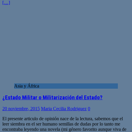
[…]
Asia y África
¿Estado Militar o Militarización del Estado?
20 noviembre, 2015
Maria Cecilia Rodriguez
0
El presente articulo de opinión nace de la lectura, sabemos que el
leer siembra en el ser humano semillas de dudas por lo tanto me
encontraba leyendo una novela (mi género favorito aunque viva de