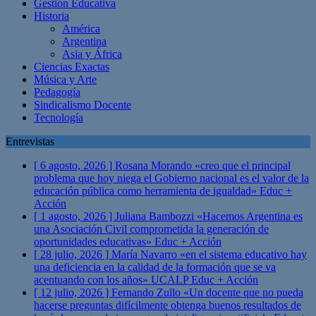
Gestión Educativa
Historia
América
Argentina
Asia y África
Ciencias Exactas
Música y Arte
Pedagogía
Sindicalismo Docente
Tecnología
Entrevistas
[ 6 agosto, 2026 ]
Rosana Morando «creo que el principal
problema que hoy niega el Gobierno nacional es el valor de la
educación pública como herramienta de igualdad»
Educ +
Acción
[ 1 agosto, 2026 ]
Juliana Bambozzi «Hacemos Argentina es
una Asociación Civil comprometida la generación de
oportunidades educativas»
Educ + Acción
[ 28 julio, 2026 ]
María Navarro «en el sistema educativo hay
una deficiencia en la calidad de la formación que se va
acentuando con los años» UCALP
Educ + Acción
[ 12 julio, 2026 ]
Fernando Zullo «Un docente que no pueda
hacerse preguntas difícilmente obtenga buenos resultados de