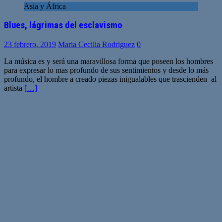
Asia y África
Blues, lágrimas del esclavismo
23 febrero, 2019
Maria Cecilia Rodriguez
0
La música es y será una maravillosa forma que poseen los hombres
para expresar lo mas profundo de sus sentimientos y desde lo más
profundo, el hombre a creado piezas inigualables que trascienden al
artista
[…]