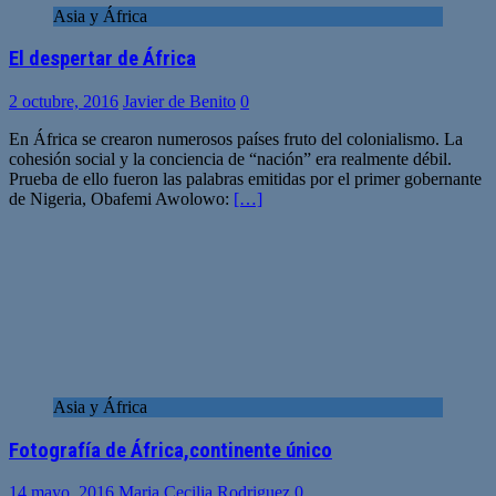
Asia y África
El despertar de África
2 octubre, 2016
Javier de Benito
0
En África se crearon numerosos países fruto del colonialismo. La
cohesión social y la conciencia de “nación” era realmente débil.
Prueba de ello fueron las palabras emitidas por el primer gobernante
de Nigeria, Obafemi Awolowo:
[…]
Asia y África
Fotografía de África,continente único
14 mayo, 2016
Maria Cecilia Rodriguez
0