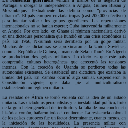
La resistencia guerrillera
vendría a manos de la negativa de
Portugal a otorgar la independencia a Angola, Guinea Bissau y
Mozambique. Textualmente las definió como “provincias de
ultramar”. El país europeo enviaría tropas (casi 200,000 efectivos)
para intentar sofocar los grupos guerrilleros. Las repercusiones
internacionales no se harían esperar; Cuba intervendría militarmente
en Angola. Por otro lado, en Ghana el régimen nacionalista derivó
en una dictadura personalista que hundió en una crisis económica al
país. En 1966, Nkrumah sería derribado por un golpe militar.
Muchas de las dictaduras se aproximaron a la Unión Soviética,
como la República de Guinea, a manos de Sekou Touré. En Nigeria
se producirían dos golpes militares. Lo cierto es que este país
comprendía culturas heterogéneas que acrecentó las tensiones
internas. Con la creación de Uganda se perdieron todas las
autonomías existentes. Se estableció una dictadura que exaltaba la
unidad del país. En Zambia ocurrió algo similar, suspendieron la
Constitución vigente, que daba pie al multiculturalismo
estableciendo un régimen unitario.
La realidad de África se tornó violenta con la idea de un Estado
unitario. Las dictaduras personalistas y la inestabilidad política, fruto
de la gran heterogeneidad del territorio y la falta de una conciencia
histórica común, bañaron todo el continente. La resistencia colonial
de los países europeos fue un factor determinante, cuanto menos, en
la iniciación de las hostilidades. La presencia militar con