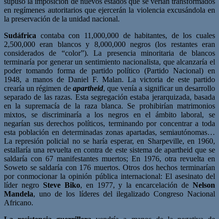
supuso la imposición de nuevos estados que se verían transformados
en regímenes autoritarios que ejercerán la violencia excusándola en
la preservación de la unidad nacional.
Sudáfrica
contaba con 11,000,000 de habitantes, de los cuales
2,500,000 eran blancos y 8,000,000 negros (los restantes eran
considerados de “color”). La presencia minoritaria de blancos
terminaría por generar un sentimiento nacionalista, que alcanzaría el
poder tomando forma de partido político (Partido Nacional) en
1948, a manos de Daniel F. Malan. La victoria de este partido
crearía un régimen de
apartheid
, que venía a significar un desarrollo
separado de las razas. Esta segregación estaba jerarquizada, basada
en la supremacía de la raza blanca. Se prohibirían matrimonios
mixtos, se discriminaría a los negros en el ámbito laboral, se
negarían sus derechos políticos, terminando por concentrar a toda
esta población en determinadas zonas apartadas, semiautónomas…
La represión policial no se haría esperar, en Sharpeville, en 1960,
estallaría una revuelta en contra de este sistema de apartheid que se
saldaría con 67 manifestantes muertos; En 1976, otra revuelta en
Soweto se saldaría con 176 muertos. Otros dos hechos terminarían
por conmocionar la opinión pública internacional: El asesinato del
líder negro
Steve Biko
, en 1977, y la encarcelación de
Nelson
Mandela
, uno de los líderes del ilegalizado Congreso Nacional
Africano.