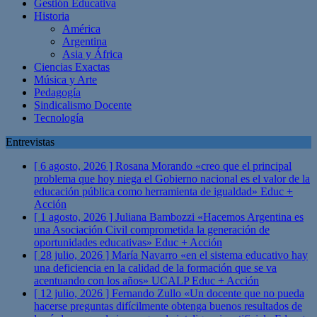
Gestión Educativa
Historia
América
Argentina
Asia y África
Ciencias Exactas
Música y Arte
Pedagogía
Sindicalismo Docente
Tecnología
Entrevistas
[ 6 agosto, 2026 ]
Rosana Morando «creo que el principal
problema que hoy niega el Gobierno nacional es el valor de la
educación pública como herramienta de igualdad»
Educ +
Acción
[ 1 agosto, 2026 ]
Juliana Bambozzi «Hacemos Argentina es
una Asociación Civil comprometida la generación de
oportunidades educativas»
Educ + Acción
[ 28 julio, 2026 ]
María Navarro «en el sistema educativo hay
una deficiencia en la calidad de la formación que se va
acentuando con los años» UCALP
Educ + Acción
[ 12 julio, 2026 ]
Fernando Zullo «Un docente que no pueda
hacerse preguntas difícilmente obtenga buenos resultados de