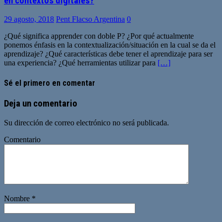
en contextos digitales?
29 agosto, 2018
Pent Flacso Argentina
0
¿Qué significa apprender con doble P? ¿Por qué actualmente
ponemos énfasis en la contextualización/situación en la cual se da el
aprendizaje? ¿Qué características debe tener el aprendizaje para ser
una experiencia? ¿Qué herramientas utilizar para
[…]
Sé el primero en comentar
Deja un comentario
Su dirección de correo electrónico no será publicada.
Comentario
Nombre
*