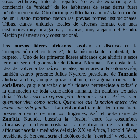
casos rectilíneas, fruto del reparto. No es de extrañar que la
conciencia de “unidad” de los habitantes de estas tierras fuera
prácticamente nula. Otro factor que dificultaba aun más la formación
de un Estado moderno fueron las previas formas institucionales.
Tribus, clanes, unidades locales de diversas formas, con unas
costumbres muy arraigadas y arcaicas, muy alejado del Estado-
Nación parlamentario y constitucional.
Los
nuevos líderes africanos
basaban su discurso en la
“recuperación del continente”, de la búsqueda de la libertad, del
respeto… Uno de los primeros líderes africanos que aludiría a estos
términos sería el gobernador de
Ghana
, Nkrumah. No obstante, la
idea de volver a las raíces iniciales, anteriores a la colonización,
también estuvo presente; Julius Nyerere, presidente de
Tanzania
aludiría a ellas, aunque quizás imbuida, de alguna manera, del
socialismo
, ya que buscaba que “la riqueza perteneciese a todos” o
la eliminación de toda explotación humana. En palabras textuales
diría: “
Nadie usara la riqueza para dominar a otros; Así es como
queremos vivir como nación. Queremos que la nación entera viva
como una sola familia”.
La
cristiandad
también tenía una fuerte
presencia dentro de muchos dirigentes; Así, el gobernante de
Zambia
, Kaunda, buscaba la “fusión” entre las costumbres
africanas y la religión cristiana. La dignificación de las culturas
africanas nacería a mediados del siglo XX en África, Léopold Sédar,
presidente de Senegal, sería el ideólogo de la “negritud” y veía en la