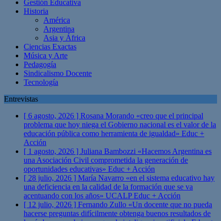
Gestión Educativa
Historia
América
Argentina
Asia y África
Ciencias Exactas
Música y Arte
Pedagogía
Sindicalismo Docente
Tecnología
Entrevistas
[ 6 agosto, 2026 ]
Rosana Morando «creo que el principal
problema que hoy niega el Gobierno nacional es el valor de la
educación pública como herramienta de igualdad»
Educ +
Acción
[ 1 agosto, 2026 ]
Juliana Bambozzi «Hacemos Argentina es
una Asociación Civil comprometida la generación de
oportunidades educativas»
Educ + Acción
[ 28 julio, 2026 ]
María Navarro «en el sistema educativo hay
una deficiencia en la calidad de la formación que se va
acentuando con los años» UCALP
Educ + Acción
[ 12 julio, 2026 ]
Fernando Zullo «Un docente que no pueda
hacerse preguntas difícilmente obtenga buenos resultados de