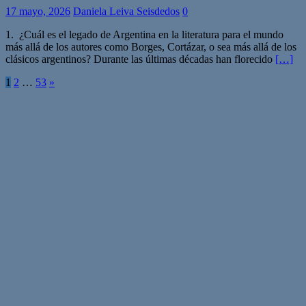
17 mayo, 2026
Daniela Leiva Seisdedos
0
1. ¿Cuál es el legado de Argentina en la literatura para el mundo
más allá de los autores como Borges, Cortázar, o sea más allá de los
clásicos argentinos? Durante las últimas décadas han florecido
[…]
Paginación
1
2
…
53
»
de
entradas