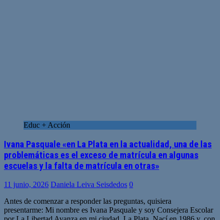
Educ + Acción
Ivana Pasquale «en La Plata en la actualidad, una de las
problemáticas es el exceso de matrícula en algunas
escuelas y la falta de matrícula en otras»
11 junio, 2026
Daniela Leiva Seisdedos
0
Antes de comenzar a responder las preguntas, quisiera
presentarme: Mi nombre es Ivana Pasquale y soy Consejera Escolar
por La Libertad Avanza en mi ciudad, La Plata. Nací en 1986 y, con