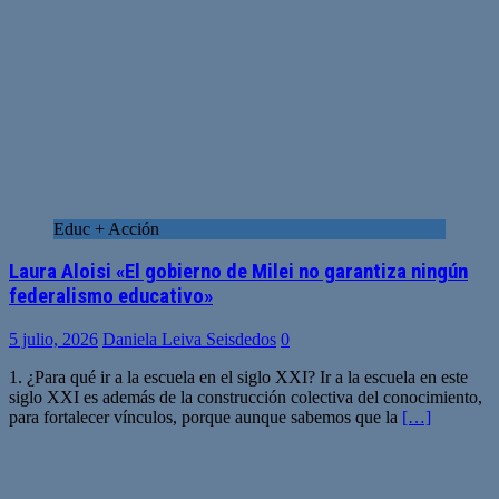
Educ + Acción
Laura Aloisi «El gobierno de Milei no garantiza ningún
federalismo educativo»
5 julio, 2026
Daniela Leiva Seisdedos
0
1. ¿Para qué ir a la escuela en el siglo XXI? Ir a la escuela en este
siglo XXI es además de la construcción colectiva del conocimiento,
para fortalecer vínculos, porque aunque sabemos que la
[…]