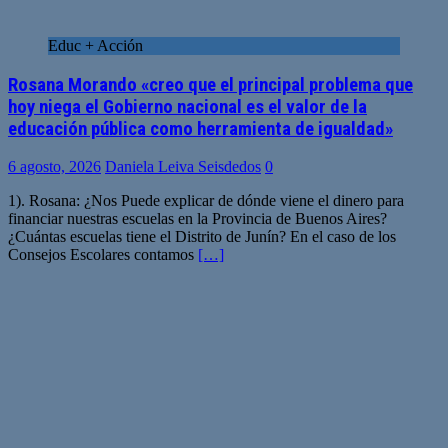
Educ + Acción
Rosana Morando «creo que el principal problema que
hoy niega el Gobierno nacional es el valor de la
educación pública como herramienta de igualdad»
6 agosto, 2026
Daniela Leiva Seisdedos
0
1). Rosana: ¿Nos Puede explicar de dónde viene el dinero para
financiar nuestras escuelas en la Provincia de Buenos Aires?
¿Cuántas escuelas tiene el Distrito de Junín? En el caso de los
Consejos Escolares contamos
[…]