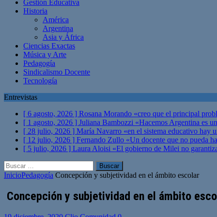
Gestión Educativa
Historia
América
Argentina
Asia y África
Ciencias Exactas
Música y Arte
Pedagogía
Sindicalismo Docente
Tecnología
Entrevistas
[ 6 agosto, 2026 ]
Rosana Morando «creo que el principal probl
[ 1 agosto, 2026 ]
Juliana Bambozzi «Hacemos Argentina es una
[ 28 julio, 2026 ]
María Navarro «en el sistema educativo hay 
[ 12 julio, 2026 ]
Fernando Zullo «Un docente que no pueda hacer
[ 5 julio, 2026 ]
Laura Aloisi «El gobierno de Milei no garanti
Buscar:
Inicio
Pedagogía
Concepción y subjetividad en el ámbito escolar
Concepción y subjetividad en el ámbito esco
19 diciembre, 2020
Clio Comunidad
0