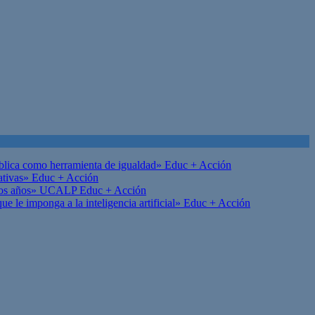
ública como herramienta de igualdad»
Educ + Acción
ativas»
Educ + Acción
on los años» UCALP
Educ + Acción
 le imponga a la inteligencia artificial»
Educ + Acción