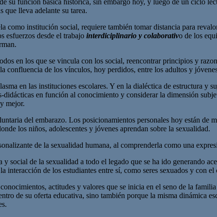
e su función básica histórica, sin embargo hoy, y luego de un ciclo lec
s que lleva adelante su tarea.
ela como institución social, requiere también tomar distancia para revalo
os esfuerzos desde el trabajo
interdiciplinario y colaborativ
o de los equ
orman.
s modos en los que se vincula con los social, reencontrar principios y r
 la confluencia de los vínculos, hoy perdidos, entre los adultos y jóvenes
lasma en las instituciones escolares. Y en la dialéctica de estructura y s
didácticas en función al conocimiento y considerar la dimensión subjeti
 y mejor.
voluntaria del embarazo. Los posicionamientos personales hoy están de
r donde los niños, adolescentes y jóvenes aprendan sobre la sexualidad.
onalizante de la sexualidad humana, al comprenderla como una expresió
 y social de la sexualidad a todo el legado que se ha ido generando ace
 la interacción de los estudiantes entre sí, como seres sexuados y con e
ocimientos, actitudes y valores que se inicia en el seno de la familia
ntro de su oferta educativa, sino también porque la misma dinámica escol
es.