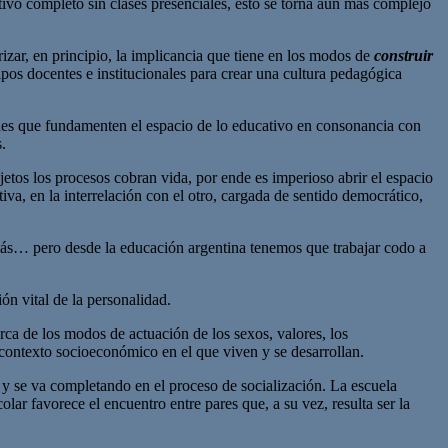
tivo completo sin clases presenciales, esto se torna aún más complejo
rizar, en principio, la implicancia que tiene en los modos de
construir
ipos docentes e institucionales para crear una cultura pedagógica
azones que fundamenten el espacio de lo educativo en consonancia con
.
ujetos los procesos cobran vida, por ende es imperioso abrir el espacio
va, en la interrelación con el otro, cargada de sentido democrático,
 más… pero desde la educación argentina tenemos que trabajar codo a
n vital de la personalidad.
rca de los modos de actuación de los sexos, valores, los
l contexto socioeconómico en el que viven y se desarrollan.
 y se va completando en el proceso de socialización. La escuela
ar favorece el encuentro entre pares que, a su vez, resulta ser la