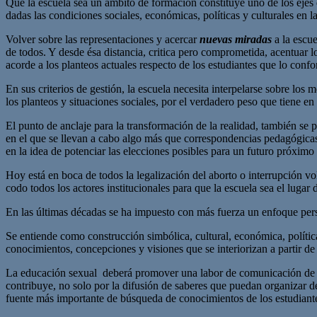
Que la escuela sea un ámbito de formación constituye uno de los ejes d
dadas las condiciones sociales, económicas, políticas y culturales en la
Volver sobre las representaciones y acercar
nuevas miradas
a la escu
de todos. Y desde ésa distancia, critica pero comprometida, acentuar l
acorde a los planteos actuales respecto de los estudiantes que lo conf
En sus criterios de gestión, la escuela necesita interpelarse sobre lo
los planteos y situaciones sociales, por el verdadero peso que tiene en
El punto de anclaje para la transformación de la realidad, también se p
en el que se llevan a cabo algo más que correspondencias pedagógicas-
en la idea de potenciar las elecciones posibles para un futuro próximo
Hoy está en boca de todos la legalización del aborto o interrupción 
codo todos los actores institucionales para que la escuela sea el luga
En las últimas décadas se ha impuesto con más fuerza un enfoque pers
Se entiende como construcción simbólica, cultural, económica, política
conocimientos, concepciones y visiones que se interiorizan a partir de
La educación sexual deberá promover una labor de comunicación de con
contribuye, no solo por la difusión de saberes que puedan organizar de
fuente más importante de búsqueda de conocimientos de los estudiant