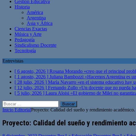
Gestión Educativa
Historia
América
Argentina
Asia y África
Ciencias Exactas
Música y Arte
Pedagogía
Sindicalismo Docente
Tecnología
Entrevistas
[ 6 agosto, 2026 ]
Rosana Morando «creo que el principal probl
[ 1 agosto, 2026 ]
Juliana Bambozzi «Hacemos Argentina es una
[ 28 julio, 2026 ]
María Navarro «en el sistema educativo hay 
[ 12 julio, 2026 ]
Fernando Zullo «Un docente que no pueda hacer
[ 5 julio, 2026 ]
Laura Aloisi «El gobierno de Milei no garanti
Buscar:
Inicio
Editorial
Proyecto: Calidad del sueño y rendimiento académico.
Proyecto: Calidad del sueño y rendimiento a
8 diciembre, 2023
Docentes Por La Educación Docentes Por La Edu