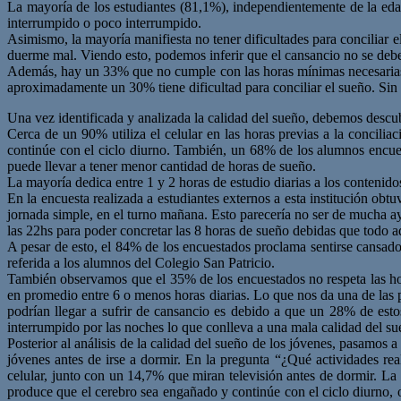
La mayoría de los estudiantes (81,1%), independientemente de la eda
interrumpido o poco interrumpido.
Asimismo, la mayoría manifiesta no tener dificultades para conciliar 
duerme mal. Viendo esto, podemos inferir que el cansancio no se debe
Además, hay un 33% que no cumple con las horas mínimas necesarias ac
aproximadamente un 30% tiene dificultad para conciliar el sueño. Si
Una vez identificada y analizada la calidad del sueño, debemos descubri
Cerca de un 90% utiliza el celular en las horas previas a la concil
continúe con el ciclo diurno. También, un 68% de los alumnos encuest
puede llevar a tener menor cantidad de horas de sueño.
La mayoría dedica entre 1 y 2 horas de estudio diarias a los contenidos
En la encuesta realizada a estudiantes externos a esta institución ob
jornada simple, en el turno mañana. Esto parecería no ser de mucha ay
las 22hs para poder concretar las 8 horas de sueño debidas que todo a
A pesar de esto, el 84% de los encuestados proclama sentirse cansad
referida a los alumnos del Colegio San Patricio.
También observamos que el 35% de los encuestados no respeta las hor
en promedio entre 6 o menos horas diarias. Lo que nos da una de las p
podrían llegar a sufrir de cansancio es debido a que un 28% de estos
interrumpido por las noches lo que conlleva a una mala calidad del su
Posterior al análisis de la calidad del sueño de los jóvenes, pasamos a
jóvenes antes de irse a dormir. En la pregunta “¿Qué actividades re
celular, junto con un 14,7% que miran televisión antes de dormir. La 
produce que el cerebro sea engañado y continúe con el ciclo diurno, 