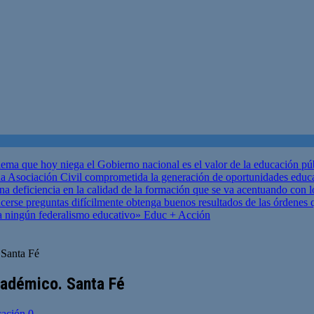
ema que hoy niega el Gobierno nacional es el valor de la educación p
 Asociación Civil comprometida la generación de oportunidades educ
una deficiencia en la calidad de la formación que se va acentuando c
se preguntas difícilmente obtenga buenos resultados de las órdenes que
za ningún federalismo educativo»
Educ + Acción
 Santa Fé
cadémico. Santa Fé
cación
0