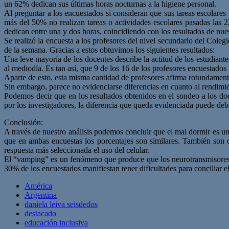
un 62% dedican sus últimas horas nocturnas a la higiene personal.
Al preguntar a los encuestados si consideran que sus tareas escolares
más del 50% no realizan tareas o actividades escolares pasadas las 
dedican entre una y dos horas, coincidiendo con los resultados de nues
Se realizó la encuesta a los profesores del nivel secundario del Coleg
de la semana. Gracias a estos obtuvimos los siguientes resultados:
Una leve mayoría de los docentes describe la actitud de los estudiant
al mediodía. Es tan así, que 9 de los 16 de los profesores encuestado
Aparte de esto, esta misma cantidad de profesores afirma rotundament
Sin embargo, parece no evidenciarse diferencias en cuanto al rendimie
Podemos decir que en los resultados obtenidos en el sondeo a los doc
por los investigadores, la diferencia que queda evidenciada puede debe
Conclusión:
A través de nuestro análisis podemos concluir que el mal dormir es una
que en ambas encuestas los porcentajes son similares. También son c
respuesta más seleccionada el uso del celular.
El “vamping” es un fenómeno que produce que los neurotransmisores qu
30% de los encuestados manifiestan tener dificultades para conciliar e
América
Argentina
daniela leiva seisdedos
destacado
educación inclusiva