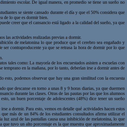
ndimiento escolar. De igual manera, en promedio se tiene un sueño no
studiantes se siente cansado durante el día y que el 50% considera que
a de lo que es dormir bien.
ede creer que el cansancio está ligado a la calidad del sueño, ya que
os las actividades realizadas previas a dormir.
nhibición de melatonina lo que produce que el cerebro sea engañado y
e ser contraproducente ya que se retrasa la hora de dormir por lo que
n.
datos tales como: La mayoría de los encuestados asisten a escuelas con
e temprano en la mañana, por lo tanto, deberían irse a dormir antes de
do esto, podemos observar que hay una gran similitud con la encuesta
ado que descanse en torno a unas 8 y 9 horas diarias, ya que duermen
sancio durante las clases. Otras de las pautas por las que los alumnos
de esto, un buen porcentaje de adolescentes (48%) dice tener un sueño
e irse a dormir. Para esto, vemos en detalle qué actividades hacen estos
 que más de un 84% de los estudiantes consultados afirma utilizar el
a luz azul de las pantallas causa una inhibición de melatonina, lo que
sta que tuvo un alto porcentaje es la que muestra que aproximadamente