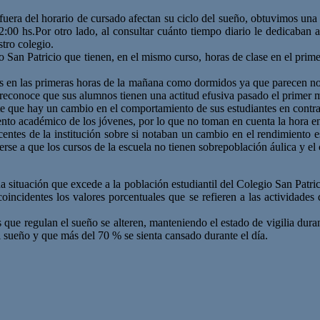
 fuera del horario de cursado afectan su ciclo del sueño, obtuvimos una 
22:00 hs.Por otro lado, al consultar cuánto tiempo diario le dedicaban
tro colegio.
io San Patricio que tienen, en el mismo curso, horas de clase en el pri
es en las primeras horas de la mañana como dormidos ya que parecen no 
s reconoce que sus alumnos tienen una actitud efusiva pasado el primer 
e que hay un cambio en el comportamiento de sus estudiantes en contras
nto académico de los jóvenes, por lo que no toman en cuenta la hora en 
entes de la institución sobre si notaban un cambio en el rendimiento es
rse a que los cursos de la escuela no tienen sobrepoblación áulica y el 
 situación que excede a la población estudiantil del Colegio San Patrici
oincidentes los valores porcentuales que se refieren a las actividade
e regulan el sueño se alteren, manteniendo el estado de vigilia durante
l sueño y que más del 70 % se sienta cansado durante el día.