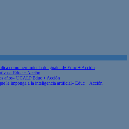
ública como herramienta de igualdad»
Educ + Acción
ativas»
Educ + Acción
on los años» UCALP
Educ + Acción
 le imponga a la inteligencia artificial»
Educ + Acción