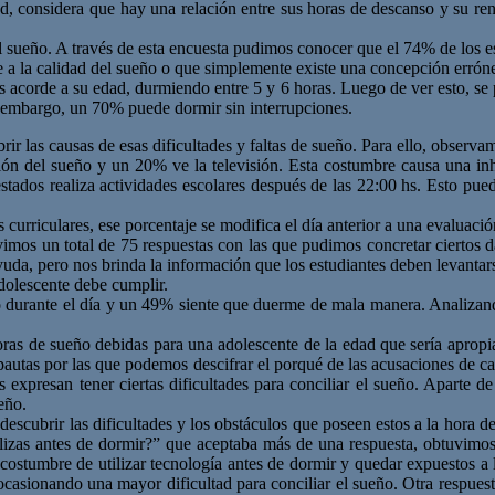
d, considera que hay una relación entre sus horas de descanso y su re
el sueño. A través de esta encuesta pudimos conocer que el 74% de los e
 a la calidad del sueño o que simplemente existe una concepción erróne
orde a su edad, durmiendo entre 5 y 6 horas. Luego de ver esto, se pu
n embargo, un 70% puede dormir sin interrupciones.
r las causas de esas dificultades y faltas de sueño. Para ello, observam
iación del sueño y un 20% ve la televisión. Esta costumbre causa una i
ados realiza actividades escolares después de las 22:00 hs. Esto pued
 curriculares, ese porcentaje se modifica el día anterior a una evaluació
tuvimos un total de 75 respuestas con las que pudimos concretar ciertos 
uda, pero nos brinda la información que los estudiantes deben levantars
dolescente debe cumplir.
o durante el día y un 49% siente que duerme de mala manera. Analizan
as de sueño debidas para una adolescente de la edad que sería apropi
autas por las que podemos descifrar el porqué de las acusaciones de can
 expresan tener ciertas dificultades para conciliar el sueño. Aparte 
eño.
 descubrir las dificultades y los obstáculos que poseen estos a la hora d
alizas antes de dormir?” que aceptaba más de una respuesta, obtuvimos
costumbre de utilizar tecnología antes de dormir y quedar expuestos a l
ocasionando una mayor dificultad para conciliar el sueño. Otra respue