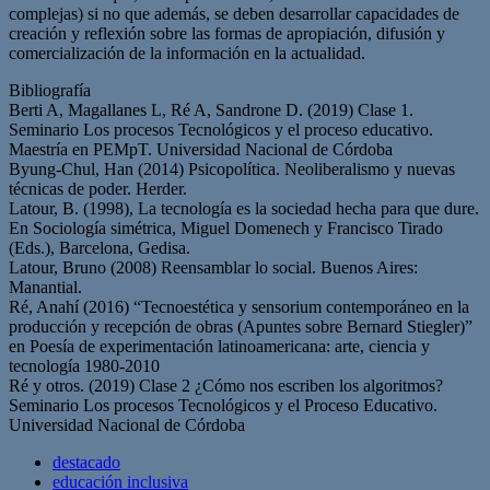
complejas) si no que además, se deben desarrollar capacidades de
creación y reflexión sobre las formas de apropiación, difusión y
comercialización de la información en la actualidad.
Bibliografía
Berti A, Magallanes L, Ré A, Sandrone D. (2019) Clase 1.
Seminario Los procesos Tecnológicos y el proceso educativo.
Maestría en PEMpT. Universidad Nacional de Córdoba
Byung-Chul, Han (2014) Psicopolítica. Neoliberalismo y nuevas
técnicas de poder. Herder.
Latour, B. (1998), La tecnología es la sociedad hecha para que dure.
En Sociología simétrica, Miguel Domenech y Francisco Tirado
(Eds.), Barcelona, Gedisa.
Latour, Bruno (2008) Reensamblar lo social. Buenos Aires:
Manantial.
Ré, Anahí (2016) “Tecnoestética y sensorium contemporáneo en la
producción y recepción de obras (Apuntes sobre Bernard Stiegler)”
en Poesía de experimentación latinoamericana: arte, ciencia y
tecnología 1980-2010
Ré y otros. (2019) Clase 2 ¿Cómo nos escriben los algoritmos?
Seminario Los procesos Tecnológicos y el Proceso Educativo.
Universidad Nacional de Córdoba
destacado
educación inclusiva