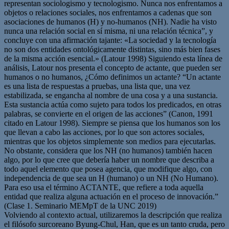
representan so­ciologismo y tecnologismo. Nunca nos enfrentamos a
objetos o relaciones sociales, nos enfrentamos a cadenas que son
asocia­ciones de humanos (H) y no-humanos (NH). Nadie ha visto
nun­ca una relación social en sí misma, ni una relación téc­nica”, y
concluye con una afirmación tajante: «La sociedad y la tecnología
no son dos entidades ontológicamente distintas, sino más bien fases
de la misma acción esencial.» (Latour 1998) Siguiendo esta línea de
análisis, Latour nos presenta el concepto de actante, que pueden ser
humanos o no humanos, ¿Cómo definimos un actante? “Un actante
es una lista de respuestas a pruebas, una lista que, una vez
estabilizada, se engancha al nombre de una cosa y a una sustancia.
Esta sus­tancia actúa como sujeto para todos los predicados, en otras
palabras, se convierte en el origen de las acciones” (Canon, 1991
citado en Latour 1998). Siempre se piensa que los humanos son los
que llevan a cabo las acciones, por lo que son actores sociales,
mientras que los objetos simplemente son medios para ejecutarlas.
No obstante, considera que los NH (no humanos) también hacen
algo, por lo que cree que debería haber un nombre que describa a
todo aquel elemento que posea agencia, que modifique algo, con
independencia de que sea un H (humano) o un NH (No Humano).
Para eso usa el término ACTANTE, que refiere a toda aquella
entidad que realiza alguna actuación en el proceso de innovación.”
(Clase 1. Seminario MEMpT de la UNC 2019)
Volviendo al contexto actual, utilizaremos la descripción que realiza
el filósofo surcoreano Byung-Chul, Han, que es un tanto cruda, pero