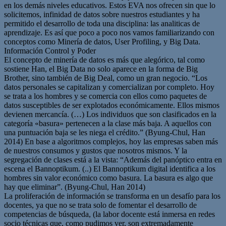
en los demás niveles educativos. Estos EVA nos ofrecen sin que lo
solicitemos, infinidad de datos sobre nuestros estudiantes y ha
permitido el desarrollo de toda una disciplina: las analiticas de
aprendizaje. Es así que poco a poco nos vamos familiarizando con
conceptos como Minería de datos, User Profiling, y Big Data.
Información Control y Poder
El concepto de minería de datos es más que alegórico, tal como
sostiene Han, el Big Data no solo aparece en la forma de Big
Brother, sino también de Big Deal, como un gran negocio. “Los
datos personales se capitalizan y comercializan por completo. Hoy
se trata a los hombres y se comercia con ellos como paquetes de
datos susceptibles de ser explotados económicamente. Ellos mismos
devienen mercancía. (…) Los individuos que son clasificados en la
categoría «basura» pertenecen a la clase más baja. A aquellos con
una puntuación baja se les niega el crédito.” (Byung-Chul, Han
2014) En base a algoritmos complejos, hoy las empresas saben más
de nuestros consumos y gustos que nosotros mismos. Y la
segregación de clases está a la vista: “Además del panóptico entra en
escena el Bannoptikum. (..) El Bannoptikum digital identifica a los
hombres sin valor económico como basura. La basura es algo que
hay que eliminar”. (Byung-Chul, Han 2014)
La proliferación de información se transforma en un desafío para los
docentes, ya que no se trata solo de fomentar el desarrollo de
competencias de búsqueda, (la labor docente está inmersa en redes
socio técnicas que, como pudimos ver, son extremadamente