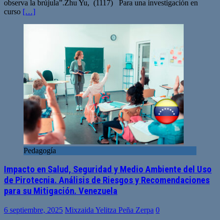
observa la brújula”.Zhu Yu, (1117) Para una investigación en
curso
[…]
Pedagogía
Impacto en Salud, Seguridad y Medio Ambiente del Uso
de Pirotecnia. Análisis de Riesgos y Recomendaciones
para su Mitigación. Venezuela
6 septiembre, 2025
Mixzaida Yelitza Peña Zerpa
0