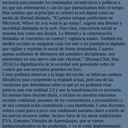
necesaria para entender los entramados sociotécnicos y políticos a
los que nos enfrentamos y con los que interactuamos todo el tiempo.
Han sostiene que al principio se celebró la red digital como un
medio de libertad ilimitada. “El primer eslogan publicitario de
Microsoft, Where do you want to go today?, sugería una libertad y
movilidad ilimitadas en la web. Pues bien, esta euforia inicial se
muestra hoy como una ilusión. La libertad y la comunicación
ilimitadas se convierten en control y vigilancia totales. También los
medios sociales se equiparan cada vez más a los panópticos digitales
que vigilan y explotan lo social de forma despiadada. Cuando
apenas acabamos de liberarnos del panóptico disciplinario, nos
adentramos en uno nuevo aún más eficiente.” (Byung-Chul, Han
2014) La digitalización de la sociedad está generando redes de
control que son necesarios ponerlos en foco.
Como pudimos observar a lo largo del escrito, se bifurcan caminos
filosóficos para comprender la realidad actual, pero una de las
cuestiones que deberíamos saber es que ya no podemos estar
pasivos ante esta realidad 2.0 y que la transformación es necesaria.
En nuestra tarea docente diaria, e incluso en nuestras relaciones
sociales cotidianas, pasamos de ser consumidores a prosumidores y
de una comunicación centralizada a una distribuida. Como docentes,
vemos como poco a poco van cambiando nuestras clases a través de
los nuevos recursos online, incluso fuera de los ahora tradicionales
EVA, Entornos Virtuales de Aprendizajes, que se vieron
institucionalizados en las academias, y ya se están implementando