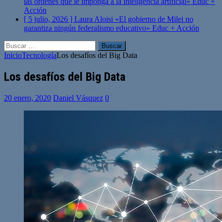
las órdenes que le imponga a la inteligencia artificial»
Educ +
Acción
[ 5 julio, 2026 ]
Laura Aloisi «El gobierno de Milei no
garantiza ningún federalismo educativo»
Educ + Acción
Buscar:
Inicio
Tecnología
Los desafíos del Big Data
Los desafíos del Big Data
20 enero, 2020
Daniel Vásquez
0