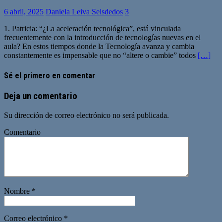
6 abril, 2025
Daniela Leiva Seisdedos
3
1. Patricia: “¿La aceleración tecnológica”, está vinculada
frecuentemente con la introducción de tecnologías nuevas en el
aula? En estos tiempos donde la Tecnología avanza y cambia
constantemente es impensable que no “altere o cambie” todos
[…]
Sé el primero en comentar
Deja un comentario
Su dirección de correo electrónico no será publicada.
Comentario
Nombre
*
Correo electrónico
*