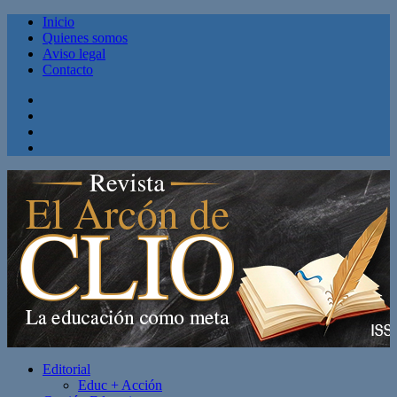
Inicio
Quienes somos
Aviso legal
Contacto
Facebook
Twitter
Linkedin
Youtube
Editorial
Educ + Acción