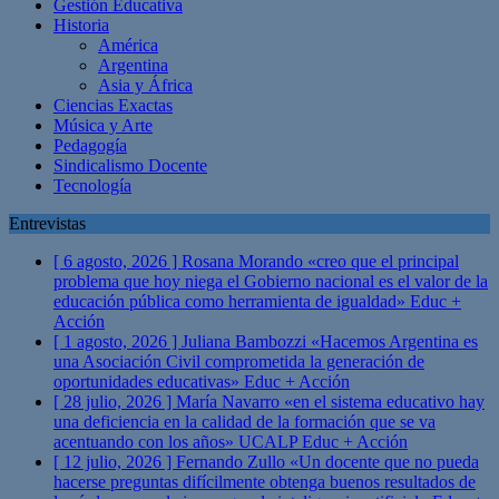
Gestión Educativa
Historia
América
Argentina
Asia y África
Ciencias Exactas
Música y Arte
Pedagogía
Sindicalismo Docente
Tecnología
Entrevistas
[ 6 agosto, 2026 ]
Rosana Morando «creo que el principal
problema que hoy niega el Gobierno nacional es el valor de la
educación pública como herramienta de igualdad»
Educ +
Acción
[ 1 agosto, 2026 ]
Juliana Bambozzi «Hacemos Argentina es
una Asociación Civil comprometida la generación de
oportunidades educativas»
Educ + Acción
[ 28 julio, 2026 ]
María Navarro «en el sistema educativo hay
una deficiencia en la calidad de la formación que se va
acentuando con los años» UCALP
Educ + Acción
[ 12 julio, 2026 ]
Fernando Zullo «Un docente que no pueda
hacerse preguntas difícilmente obtenga buenos resultados de