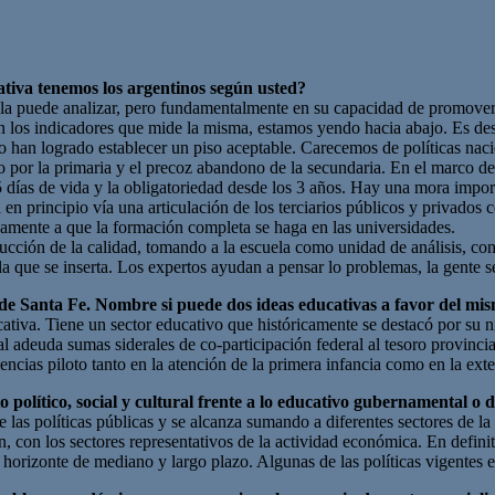
tiva tenemos los argentinos según usted?
a puede analizar, pero fundamentalmente en su capacidad de promover des
 los indicadores que mide la misma, estamos yendo hacia abajo. Es desp
o han logrado establecer un piso aceptable. Carecemos de políticas nac
o por la primaria y el precoz abandono de la secundaria. En el marco de
 días de vida y la obligatoriedad desde los 3 años. Hay una mora import
en principio vía una articulación de los terciarios públicos y privados c
vamente a que la formación completa se haga en las universidades.
ucción de la calidad, tomando a la escuela como unidad de análisis, con
la que se inserta. Los expertos ayudan a pensar lo problemas, la gente 
de Santa Fe. Nombre si puede dos ideas educativas a favor del mis
ativa. Tiene un sector educativo que históricamente se destacó por su 
 adeuda sumas siderales de co-participación federal al tesoro provincia
cias piloto tanto en la atención de la primera infancia como en la exte
 político, social y cultural frente a lo educativo gubernamental o 
as políticas públicas y se alcanza sumando a diferentes sectores de la
 con los sectores representativos de la actividad económica. En definiti
un horizonte de mediano y largo plazo. Algunas de las políticas vigentes e