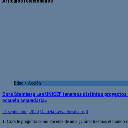
Artículos relacionados
Educ + Acción
Cora Steinberg «en UNICEF tenemos distintos proyectos 
escuela secundaria»
21 septiembre, 2020
Daniela Leiva Seisdedos
0
1. Cora le pregunto como docente de aula ¿Cómo traemos el mundo rea