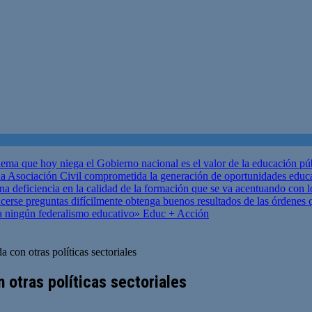
ema que hoy niega el Gobierno nacional es el valor de la educación p
 Asociación Civil comprometida la generación de oportunidades educ
una deficiencia en la calidad de la formación que se va acentuando c
se preguntas difícilmente obtenga buenos resultados de las órdenes que
za ningún federalismo educativo»
Educ + Acción
a con otras políticas sectoriales
 otras políticas sectoriales