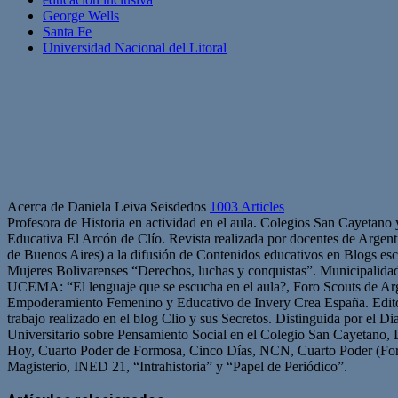
George Wells
Santa Fe
Universidad Nacional del Litoral
Acerca de Daniela Leiva Seisdedos
1003 Articles
Profesora de Historia en actividad en el aula. Colegios San Cayetano
Educativa El Arcón de Clío. Revista realizada por docentes de Arge
de Buenos Aires) a la difusión de Contenidos educativos en Blogs esc
Mujeres Bolivarenses “Derechos, luchas y conquistas”. Municipalid
UCEMA: “El lenguaje que se escucha en el aula?, Foro Scouts de Ar
Empoderamiento Femenino y Educativo de Invery Crea España. Edito
trabajo realizado en el blog Clio y sus Secretos. Distinguida por el D
Universitario sobre Pensamiento Social en el Colegio San Cayetano, 
Hoy, Cuarto Poder de Formosa, Cinco Días, NCN, Cuarto Poder (For
Magisterio, INED 21, “Intrahistoria” y “Papel de Periódico”.
Sitio
Facebook
Twitter
YouTube
web