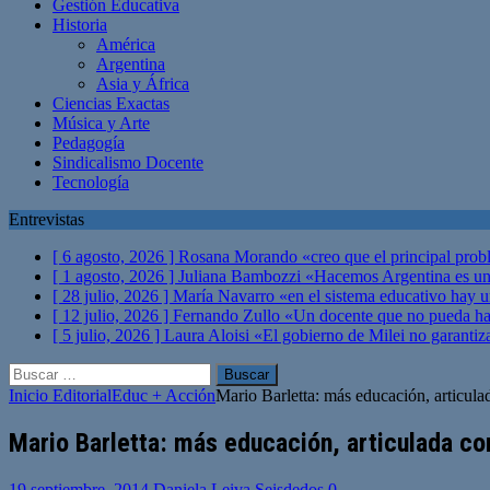
Gestión Educativa
Historia
América
Argentina
Asia y África
Ciencias Exactas
Música y Arte
Pedagogía
Sindicalismo Docente
Tecnología
Entrevistas
[ 6 agosto, 2026 ]
Rosana Morando «creo que el principal probl
[ 1 agosto, 2026 ]
Juliana Bambozzi «Hacemos Argentina es una
[ 28 julio, 2026 ]
María Navarro «en el sistema educativo hay 
[ 12 julio, 2026 ]
Fernando Zullo «Un docente que no pueda hacer
[ 5 julio, 2026 ]
Laura Aloisi «El gobierno de Milei no garanti
Buscar:
Inicio
Editorial
Educ + Acción
Mario Barletta: más educación, articulad
Mario Barletta: más educación, articulada con
19 septiembre, 2014
Daniela Leiva Seisdedos
0