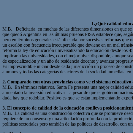
1.¿Qué calidad educa
M.B. Deficitaria, en muchas de las diferentes dimensiones en que se l
que quedó Argentina en las últimas pruebas PISA establece que, según
pero en términos generales está afectada por sucesivas reformas que n
un escalón con frecuencia irrecuperable que deviene en un mal tránsit
reforma la ley de educación universalizando la educación desde los 45
implicar a las universidades, con el mejor nivel disponible, aunque sea 
de especialización y un año de residencia docente y avanzar progresi
Es imprescindible iniciar desde cada jurisdicción un proceso de constr
alumnos y todas las categorías de actores de la sociedad inmediata en 
2. Comparado con otras provincias como ve el sistema educativo 
M.B. En términos relativos, Santa Fe presenta una mejor calidad educ
aumentado la inversión educativa – a pesar de que el gobierno nacional
duda hay que redoblar. Positivo es que se están implementando experien
3. El concepto de calidad de la educación conlleva posicionamiento
M.B. La calidad es una construcción colectiva que se promueve desde l
requiere de un consenso y una articulación profunda con la producción,
políticas sectoriales pero también de las políticas de desarrollo, con 