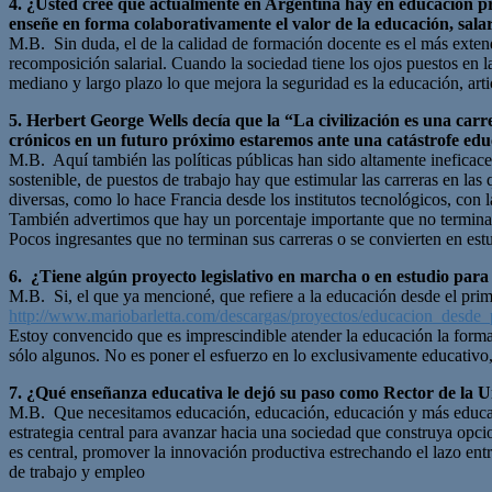
4. ¿Usted cree que actualmente en Argentina hay en educación pro
enseñe en forma colaborativamente el valor de la educación, salar
M.B. Sin duda, el de la calidad de formación docente es el más extend
recomposición salarial. Cuando la sociedad tiene los ojos puestos en la
mediano y largo plazo lo que mejora la seguridad es la educación, arti
5. Herbert George Wells decía que la “La civilización es una carre
crónicos en un futuro próximo estaremos ante una catástrofe educ
M.B. Aquí también las políticas públicas han sido altamente ineficace
sostenible, de puestos de trabajo hay que estimular las carreras en la
diversas, como lo hace Francia desde los institutos tecnológicos, con 
También advertimos que hay un porcentaje importante que no termina l
Pocos ingresantes que no terminan sus carreras o se convierten en est
6. ¿Tiene algún proyecto legislativo en marcha o en estudio para
M.B. Si, el que ya mencioné, que refiere a la educación desde el prim
http://www.mariobarletta.com/descargas/proyectos/educacion_desde_
Estoy convencido que es imprescindible atender la educación la formac
sólo algunos. No es poner el esfuerzo en lo exclusivamente educativo, es
7. ¿Qué enseñanza educativa le dejó su paso como Rector de la U
M.B. Que necesitamos educación, educación, educación y más educación,
estrategia central para avanzar hacia una sociedad que construya opc
es central, promover la innovación productiva estrechando el lazo entr
de trabajo y empleo