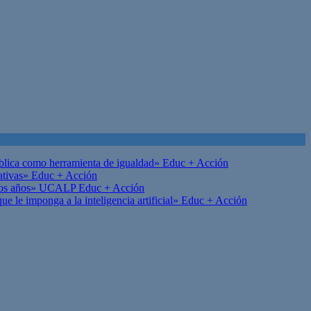
ública como herramienta de igualdad»
Educ + Acción
ativas»
Educ + Acción
on los años» UCALP
Educ + Acción
 le imponga a la inteligencia artificial»
Educ + Acción