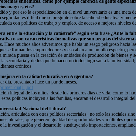
blemas endémicos, como por ejemplo carencia de gente especializad
ios magros, etc.?
ido y por eso la especialización en el nivel universitario es una meta 
 seguridad es difícil que se pregunte sobre la calidad educativa y menos 
culada con políticas de trabajo y empleo, de acceso a mejores niveles de
ra entre la educación y la catástrofe” según esta frase ¿Ante la fa
ativa o son características formativas que son propias del sistema
s. Hace muchos años advertimos que había un sesgo peligroso hacia las 
s que se forman los emprendedores y eso abarca un amplio espectro, pero 
la mirada puesta en la creación de unidades de producción de bienes y se
a secundaria y de los que lo hacen no todos ingresan a la universidad
udiantes crónicos
 mejora en la calidad educativa en Argentina?
er día, presentado hace un par de meses,
primer_dia[1].pdf
ión integral de los niños, desde los primeros días de vida, como lo ha
tas políticas incluyen a las familias, encaran el desarrollo integral del
niversidad Nacional del Litoral?
 articulada con otras políticas sectoriales , no sólo las sociales sino
iones plurales, que generen igualdad de oportunidades y múltiples opci
e la investigación y el desarrollo, sustituyendo importaciones, amplian