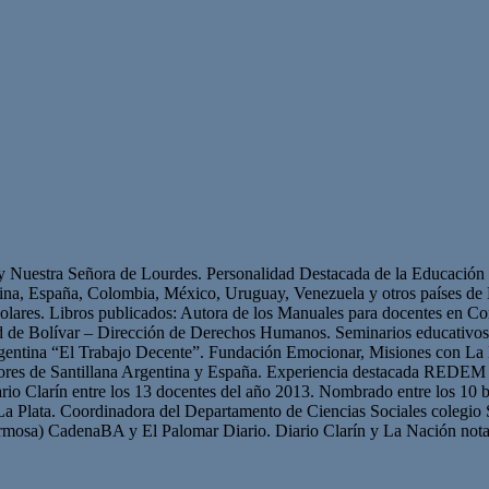
 y Nuestra Señora de Lourdes. Personalidad Destacada de la Educación p
ntina, España, Colombia, México, Uruguay, Venezuela y otros países 
olares. Libros publicados: Autora de los Manuales para docentes en Con
ad de Bolívar – Dirección de Derechos Humanos. Seminarios educativ
gentina “El Trabajo Decente”. Fundación Emocionar, Misiones con La 
res de Santillana Argentina y España. Experiencia destacada REDEM 
iario Clarín entre los 13 docentes del año 2013. Nombrado entre los 10 b
La Plata. Coordinadora del Departamento de Ciencias Sociales colegio 
mosa) CadenaBA y El Palomar Diario. Diario Clarín y La Nación nota