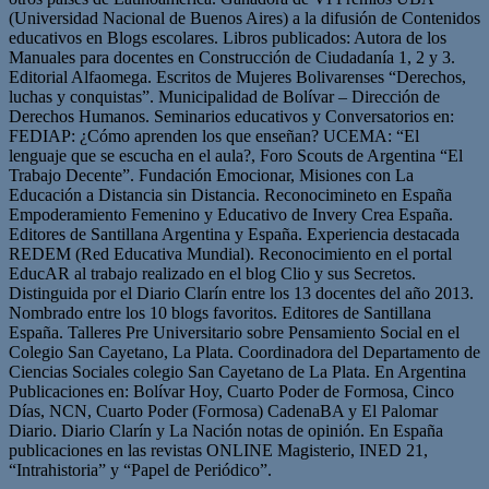
(Universidad Nacional de Buenos Aires) a la difusión de Contenidos
educativos en Blogs escolares. Libros publicados: Autora de los
Manuales para docentes en Construcción de Ciudadanía 1, 2 y 3.
Editorial Alfaomega. Escritos de Mujeres Bolivarenses “Derechos,
luchas y conquistas”. Municipalidad de Bolívar – Dirección de
Derechos Humanos. Seminarios educativos y Conversatorios en:
FEDIAP: ¿Cómo aprenden los que enseñan? UCEMA: “El
lenguaje que se escucha en el aula?, Foro Scouts de Argentina “El
Trabajo Decente”. Fundación Emocionar, Misiones con La
Educación a Distancia sin Distancia. Reconocimineto en España
Empoderamiento Femenino y Educativo de Invery Crea España.
Editores de Santillana Argentina y España. Experiencia destacada
REDEM (Red Educativa Mundial). Reconocimiento en el portal
EducAR al trabajo realizado en el blog Clio y sus Secretos.
Distinguida por el Diario Clarín entre los 13 docentes del año 2013.
Nombrado entre los 10 blogs favoritos. Editores de Santillana
España. Talleres Pre Universitario sobre Pensamiento Social en el
Colegio San Cayetano, La Plata. Coordinadora del Departamento de
Ciencias Sociales colegio San Cayetano de La Plata. En Argentina
Publicaciones en: Bolívar Hoy, Cuarto Poder de Formosa, Cinco
Días, NCN, Cuarto Poder (Formosa) CadenaBA y El Palomar
Diario. Diario Clarín y La Nación notas de opinión. En España
publicaciones en las revistas ONLINE Magisterio, INED 21,
“Intrahistoria” y “Papel de Periódico”.
Sitio
Facebook
Twitter
YouTube