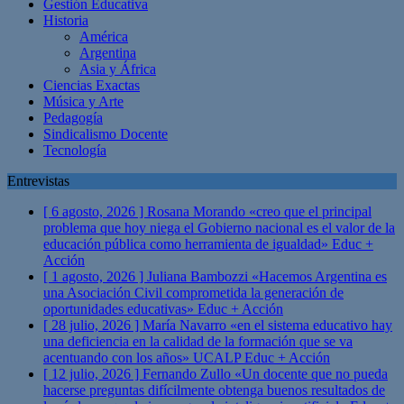
Gestión Educativa
Historia
América
Argentina
Asia y África
Ciencias Exactas
Música y Arte
Pedagogía
Sindicalismo Docente
Tecnología
Entrevistas
[ 6 agosto, 2026 ]
Rosana Morando «creo que el principal
problema que hoy niega el Gobierno nacional es el valor de la
educación pública como herramienta de igualdad»
Educ +
Acción
[ 1 agosto, 2026 ]
Juliana Bambozzi «Hacemos Argentina es
una Asociación Civil comprometida la generación de
oportunidades educativas»
Educ + Acción
[ 28 julio, 2026 ]
María Navarro «en el sistema educativo hay
una deficiencia en la calidad de la formación que se va
acentuando con los años» UCALP
Educ + Acción
[ 12 julio, 2026 ]
Fernando Zullo «Un docente que no pueda
hacerse preguntas difícilmente obtenga buenos resultados de