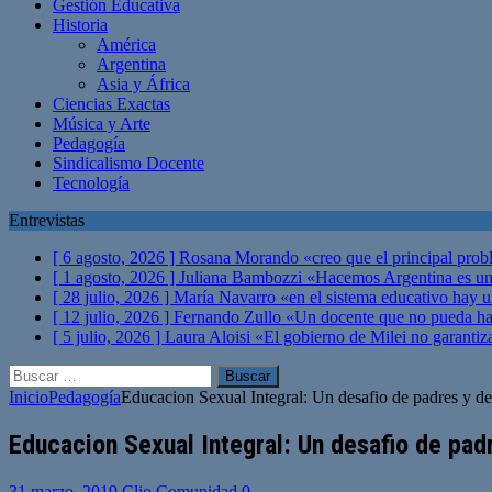
Gestión Educativa
Historia
América
Argentina
Asia y África
Ciencias Exactas
Música y Arte
Pedagogía
Sindicalismo Docente
Tecnología
Entrevistas
[ 6 agosto, 2026 ]
Rosana Morando «creo que el principal probl
[ 1 agosto, 2026 ]
Juliana Bambozzi «Hacemos Argentina es una
[ 28 julio, 2026 ]
María Navarro «en el sistema educativo hay 
[ 12 julio, 2026 ]
Fernando Zullo «Un docente que no pueda hacer
[ 5 julio, 2026 ]
Laura Aloisi «El gobierno de Milei no garanti
Buscar:
Inicio
Pedagogía
Educacion Sexual Integral: Un desafio de padres y d
Educacion Sexual Integral: Un desafio de pad
31 marzo, 2019
Clio Comunidad
0