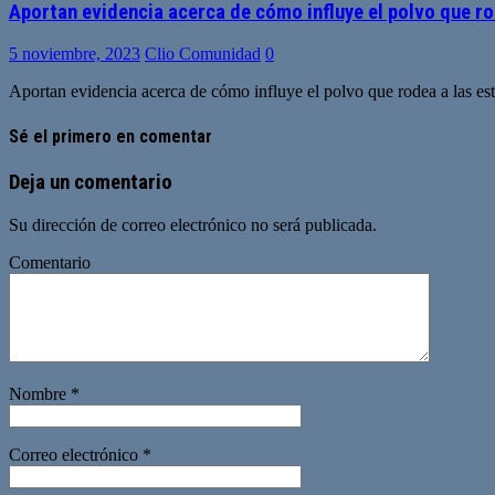
Aportan evidencia acerca de cómo influye el polvo que ro
5 noviembre, 2023
Clio Comunidad
0
Aportan evidencia acerca de cómo influye el polvo que rodea a las est
Sé el primero en comentar
Deja un comentario
Su dirección de correo electrónico no será publicada.
Comentario
Nombre
*
Correo electrónico
*