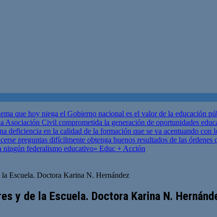
ema que hoy niega el Gobierno nacional es el valor de la educación p
 Asociación Civil comprometida la generación de oportunidades educ
una deficiencia en la calidad de la formación que se va acentuando c
se preguntas difícilmente obtenga buenos resultados de las órdenes que
za ningún federalismo educativo»
Educ + Acción
e la Escuela. Doctora Karina N. Hernández
res y de la Escuela. Doctora Karina N. Hernánd