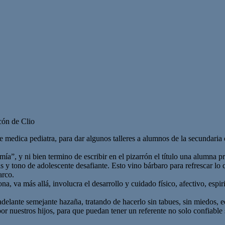
cón de Clio
de medica pediatra, para dar algunos talleres a alumnos de la secundaria
ía”, y ni bien termino de escribir en el pizarrón el título una alumna p
 y tono de adolescente desafiante. Esto vino bárbaro para refrescar lo 
arco.
na, va más allá, involucra el desarrollo y cuidado físico, afectivo, espir
adelante semejante hazaña, tratando de hacerlo sin tabues, sin miedos, 
or nuestros hijos, para que puedan tener un referente no solo confiable