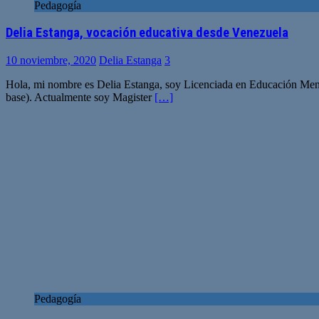
Pedagogía
Delia Estanga, vocación educativa desde Venezuela
10 noviembre, 2020
Delia Estanga
3
Hola, mi nombre es Delia Estanga, soy Licenciada en Educación Menc
base). Actualmente soy Magister
[…]
Pedagogía