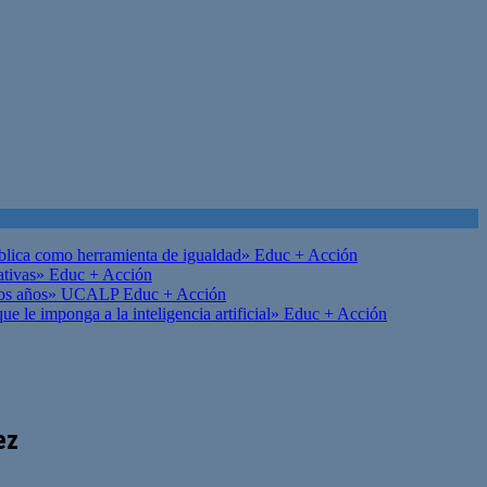
ública como herramienta de igualdad»
Educ + Acción
ativas»
Educ + Acción
on los años» UCALP
Educ + Acción
 le imponga a la inteligencia artificial»
Educ + Acción
ez