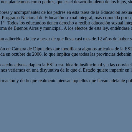
nos planteamos como padres, que es el desarrollo pleno de los hijos, si
ores y acompañantes de los padres en esta tarea de la Educacion sexual
 Programa Nacional de Educación sexual integral, más conocida por su
t 1°: Todos los educandos tienen derecho a recibir educación sexual integ
oma de Buenos Aires y municipal. A los efectos de esta ley, entiéndase 
ian adherido a la ley a pesar de que lleva casi mas de 12 años de haber
ón en Cámara de Diputados que modificara algunos artículos de la ESI 
da en octubre de 2006, lo que implica que todas las provincias deberán i
tos educativos adapten la ESI a «su ideario institucional y a las convi
 nos veriamos en una disyuntiva de lo que el Estado quiere impartir en 
macion y de lo que realmente piensan aquellos que llevan adelante pol