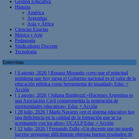
Gestión Educativa
Historia
América
Argentina
Asia y África
Ciencias Exactas
Música y Arte
Pedagogía
Sindicalismo Docente
Tecnología
Entrevistas
[ 6 agosto, 2026 ]
Rosana Morando «creo que el principal
problema que hoy niega el Gobierno nacional es el valor de la
educación pública como herramienta de igualdad»
Educ +
Acción
[ 1 agosto, 2026 ]
Juliana Bambozzi «Hacemos Argentina es
una Asociación Civil comprometida la generación de
oportunidades educativas»
Educ + Acción
[ 28 julio, 2026 ]
María Navarro «en el sistema educativo hay
una deficiencia en la calidad de la formación que se va
acentuando con los años» UCALP
Educ + Acción
[ 12 julio, 2026 ]
Fernando Zullo «Un docente que no pueda
hacerse preguntas difícilmente obtenga buenos resultados de