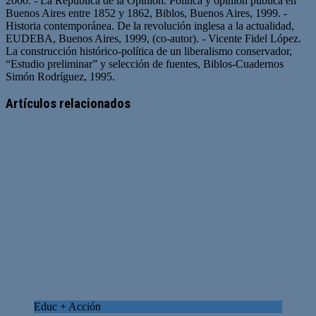
2000. - La República de la Opinión. Política y opinión pública en
Buenos Aires entre 1852 y 1862, Biblos, Buenos Aires, 1999. -
Historia contemporánea. De la revolución inglesa a la actualidad,
EUDEBA, Buenos Aires, 1999, (co-autor). - Vicente Fidel López.
La construcción histórico-política de un liberalismo conservador,
“Estudio preliminar” y selección de fuentes, Biblos-Cuadernos
Simón Rodríguez, 1995.
Artículos relacionados
Educ + Acción