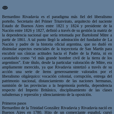
Bernardino Rivadavia es el paradigma más fiel del liberalismo
porteño. Secretario del Primer Triunvirato, arquitecto del naciente
Estado de Buenos Aires entre 1821 y 1824 y presidente de la
Nación entre 1826 y 1827, definió a través de su gestión la matriz de
la dependencia nacional que sería retomada por Bartolomé Mitre a
partir de 1861. A tal punto llegó la admiración del fundador de La
Nación y padre de la historia oficial argentina, que no dudó en
disimular aspectos esenciales de la trayectoria de San Martín para
encubrir sus cínicas actitudes hacia el Padre de la Patria, ni en
caratularlo como “el más grande hombre civil de la tierra de los
argentinos”. Este título, desde la particular valoración de Mitre, era
ampliamente merecido, ya que Rivadavia sintetizó a través de su
acción una serie de ítems generosamente valorados por el
liberalismo oligárquico: vocación colonial, corrupción, entrega del
patrimonio nacional, distanciamiento de las naciones hermanas,
sumisión de las provincias a la hegemonía porteña, dependencia
respecto del Imperio Británico, disciplinamiento de las clases
subalternas y represión y silenciamiento de la oposición.
Primeros pasos
Bernardino de la Trinidad González Rivadavia y Rivadavia nació en
Buenos Aires en 1780. Hijo de un comerciante español, cursó