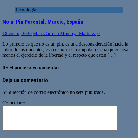
Tecnología
No al Pin Parental. Murcia, España
18 enero, 2020
Mari Carmen Montoya Martínez
0
Lo primero es que no es un pin, es una desconsideración hacia la
labor de los docentes, es censurar, es manipular es cualquier cosa
menos el ejercicio de la libertad y el respeto que están
[…]
Sé el primero en comentar
Deja un comentario
Su dirección de correo electrónico no será publicada.
Comentario