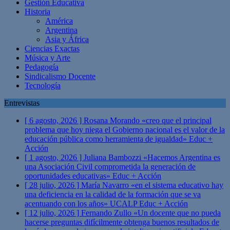
Gestión Educativa
Historia
América
Argentina
Asia y África
Ciencias Exactas
Música y Arte
Pedagogía
Sindicalismo Docente
Tecnología
Entrevistas
[ 6 agosto, 2026 ]
Rosana Morando «creo que el principal
problema que hoy niega el Gobierno nacional es el valor de la
educación pública como herramienta de igualdad»
Educ +
Acción
[ 1 agosto, 2026 ]
Juliana Bambozzi «Hacemos Argentina es
una Asociación Civil comprometida la generación de
oportunidades educativas»
Educ + Acción
[ 28 julio, 2026 ]
María Navarro «en el sistema educativo hay
una deficiencia en la calidad de la formación que se va
acentuando con los años» UCALP
Educ + Acción
[ 12 julio, 2026 ]
Fernando Zullo «Un docente que no pueda
hacerse preguntas difícilmente obtenga buenos resultados de