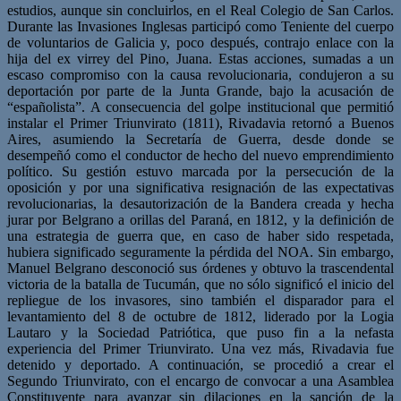
estudios, aunque sin concluirlos, en el Real Colegio de San Carlos.
Durante las Invasiones Inglesas participó como Teniente del cuerpo
de voluntarios de Galicia y, poco después, contrajo enlace con la
hija del ex virrey del Pino, Juana. Estas acciones, sumadas a un
escaso compromiso con la causa revolucionaria, condujeron a su
deportación por parte de la Junta Grande, bajo la acusación de
“españolista”. A consecuencia del golpe institucional que permitió
instalar el Primer Triunvirato (1811), Rivadavia retornó a Buenos
Aires, asumiendo la Secretaría de Guerra, desde donde se
desempeñó como el conductor de hecho del nuevo emprendimiento
político. Su gestión estuvo marcada por la persecución de la
oposición y por una significativa resignación de las expectativas
revolucionarias, la desautorización de la Bandera creada y hecha
jurar por Belgrano a orillas del Paraná, en 1812, y la definición de
una estrategia de guerra que, en caso de haber sido respetada,
hubiera significado seguramente la pérdida del NOA. Sin embargo,
Manuel Belgrano desconoció sus órdenes y obtuvo la trascendental
victoria de la batalla de Tucumán, que no sólo significó el inicio del
repliegue de los invasores, sino también el disparador para el
levantamiento del 8 de octubre de 1812, liderado por la Logia
Lautaro y la Sociedad Patriótica, que puso fin a la nefasta
experiencia del Primer Triunvirato. Una vez más, Rivadavia fue
detenido y deportado. A continuación, se procedió a crear el
Segundo Triunvirato, con el encargo de convocar a una Asamblea
Constituyente para avanzar sin dilaciones en la sanción de la