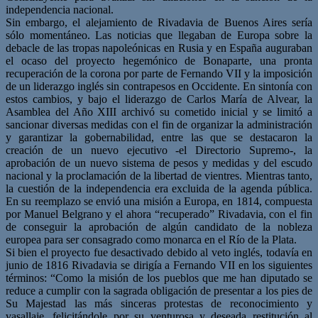
independencia nacional.
Sin embargo, el alejamiento de Rivadavia de Buenos Aires sería
sólo momentáneo. Las noticias que llegaban de Europa sobre la
debacle de las tropas napoleónicas en Rusia y en España auguraban
el ocaso del proyecto hegemónico de Bonaparte, una pronta
recuperación de la corona por parte de Fernando VII y la imposición
de un liderazgo inglés sin contrapesos en Occidente. En sintonía con
estos cambios, y bajo el liderazgo de Carlos María de Alvear, la
Asamblea del Año XIII archivó su cometido inicial y se limitó a
sancionar diversas medidas con el fin de organizar la administración
y garantizar la gobernabilidad, entre las que se destacaron la
creación de un nuevo ejecutivo -el Directorio Supremo-, la
aprobación de un nuevo sistema de pesos y medidas y del escudo
nacional y la proclamación de la libertad de vientres. Mientras tanto,
la cuestión de la independencia era excluida de la agenda pública.
En su reemplazo se envió una misión a Europa, en 1814, compuesta
por Manuel Belgrano y el ahora “recuperado” Rivadavia, con el fin
de conseguir la aprobación de algún candidato de la nobleza
europea para ser consagrado como monarca en el Río de la Plata.
Si bien el proyecto fue desactivado debido al veto inglés, todavía en
junio de 1816 Rivadavia se dirigía a Fernando VII en los siguientes
términos: “Como la misión de los pueblos que me han diputado se
reduce a cumplir con la sagrada obligación de presentar a los pies de
Su Majestad las más sinceras protestas de reconocimiento y
vasallaje, felicitándole por su venturosa y deseada restitución al