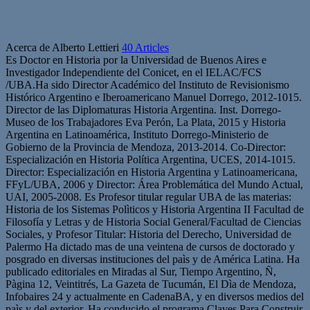
Acerca de Alberto Lettieri
40 Articles
Es Doctor en Historia por la Universidad de Buenos Aires e
Investigador Independiente del Conicet, en el IELAC/FCS
/UBA.Ha sido Director Académico del Instituto de Revisionismo
Histórico Argentino e Iberoamericano Manuel Dorrego, 2012-1015.
Director de las Diplomaturas Historia Argentina. Inst. Dorrego-
Museo de los Trabajadores Eva Perón, La Plata, 2015 y Historia
Argentina en Latinoamérica, Instituto Dorrego-Ministerio de
Gobierno de la Provincia de Mendoza, 2013-2014. Co-Director:
Especialización en Historia Política Argentina, UCES, 2014-1015.
Director: Especialización en Historia Argentina y Latinoamericana,
FFyL/UBA, 2006 y Director: Área Problemática del Mundo Actual,
UAI, 2005-2008. Es Profesor titular regular UBA de las materias:
Historia de los Sistemas Polìticos y Historia Argentina II Facultad de
Filosofía y Letras y de Historia Social General/Facultad de Ciencias
Sociales, y Profesor Titular: Historia del Derecho, Universidad de
Palermo Ha dictado mas de una veintena de cursos de doctorado y
posgrado en diversas instituciones del paìs y de América Latina. Ha
publicado editoriales en Miradas al Sur, Tiempo Argentino, Ñ,
Pàgina 12, Veintitrés, La Gazeta de Tucumán, El Dìa de Mendoza,
Infobaires 24 y actualmente en CadenaBA, y en diversos medios del
paìs y del exterior. Ha conducido el programa Claves Para Construir