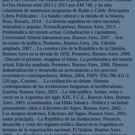
la Otra Historia entre 2013 y 2015 por AM 740, y ha sido
columnista de numerosos programas de Radio y Cable. Principales
Libros Publicados: - La batalla cultural y la mirada de la historia,
Ross, Rosario, 2014. - La historia argentina en clave nacional,
federalista y popular, Norma/Kapelusz, Buenos Aires, 2013. -
Problemática del mundo actual. Globalización y capitalismo,
Universidad Abierta Interamericana, Buenos Aires, 2007. - Seis
lecciones de política, Prometeo, Buenos Aires, 2da. Edición
ampliada, 2007. - La construcción de la República de la Opinión.
Buenos Aires en la década de 1850, Prometeo, Buenos Aires, 2006.
- Discutir el presente, imaginar el futuro. La problemática del mundo
actual, Edición ampliada, Prometeo, Buenos Aires, 2006, Director. -
Industrialización y desarrollo.un acercamiento a los procesos
económicos contemporáneos, Biblos, 2004, ISBN: 950-786-411-3,
220 pgs., Coautor. . - La civilización en debate. Historia
contemporánea de las revoluciones burguesas al neoliberalismo,
Eudeba, Buenos Aires, 2003. - La vida política. Armas, votos y
voces en la Argentina del siglo XIX, F.C.E., Buenos Aires, Buenos
Aires, 2003. (coordinador, con Hilda Sabato) - Política y sociedad:
pensamiento clásic,o Ediciones del Signo, Buenos Aires, 2002. -
Los tiempos modernos, Ediciones del Signo, Buenos Aires, 2001,
(autor principal). - La República de las Instituciones. Proyecto,
desarrollo y crisis del régimen político liberal en la Argentina en
tiempos de la organización nacional, El Quijote, Buenos Aires,