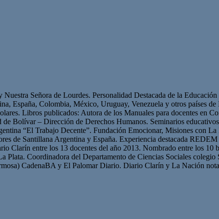
 y Nuestra Señora de Lourdes. Personalidad Destacada de la Educación p
ntina, España, Colombia, México, Uruguay, Venezuela y otros países 
olares. Libros publicados: Autora de los Manuales para docentes en Con
ad de Bolívar – Dirección de Derechos Humanos. Seminarios educativ
gentina “El Trabajo Decente”. Fundación Emocionar, Misiones con La 
res de Santillana Argentina y España. Experiencia destacada REDEM 
iario Clarín entre los 13 docentes del año 2013. Nombrado entre los 10 b
La Plata. Coordinadora del Departamento de Ciencias Sociales colegio 
mosa) CadenaBA y El Palomar Diario. Diario Clarín y La Nación nota