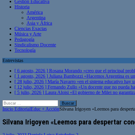
Gestión Educativa
Historia
América
Argentina
Asia y África
Ciencias Exactas
Música y Arte
Pedagogía
Sindicalismo Docente
Tecnología
Entrevistas
[ 6 agosto, 2026 ]
Rosana Morando «creo que el principal probl
[ 1 agosto, 2026 ]
Juliana Bambozzi «Hacemos Argentina es una
[ 28 julio, 2026 ]
María Navarro «en el sistema educativo hay 
[ 12 julio, 2026 ]
Fernando Zullo «Un docente que no pueda hacer
[ 5 julio, 2026 ]
Laura Aloisi «El gobierno de Milei no garanti
Buscar:
Inicio
Editorial
Educ + Acción
Silvana Irigoyen «Leemos para desperta
Silvana Irigoyen «Leemos para despertar cono
2 julio, 2023
Daniela Leiva Seisdedos
2