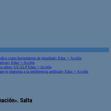
ública como herramienta de igualdad»
Educ + Acción
ativas»
Educ + Acción
on los años» UCALP
Educ + Acción
 le imponga a la inteligencia artificial»
Educ + Acción
nación». Salta