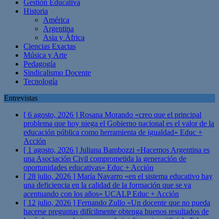
Gestión Educativa
Historia
América
Argentina
Asia y África
Ciencias Exactas
Música y Arte
Pedagogía
Sindicalismo Docente
Tecnología
Entrevistas
[ 6 agosto, 2026 ]
Rosana Morando «creo que el principal
problema que hoy niega el Gobierno nacional es el valor de la
educación pública como herramienta de igualdad»
Educ +
Acción
[ 1 agosto, 2026 ]
Juliana Bambozzi «Hacemos Argentina es
una Asociación Civil comprometida la generación de
oportunidades educativas»
Educ + Acción
[ 28 julio, 2026 ]
María Navarro «en el sistema educativo hay
una deficiencia en la calidad de la formación que se va
acentuando con los años» UCALP
Educ + Acción
[ 12 julio, 2026 ]
Fernando Zullo «Un docente que no pueda
hacerse preguntas difícilmente obtenga buenos resultados de