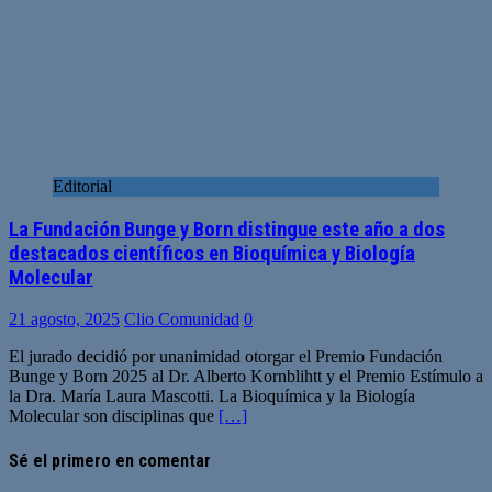
Editorial
La Fundación Bunge y Born distingue este año a dos
destacados científicos en Bioquímica y Biología
Molecular
21 agosto, 2025
Clio Comunidad
0
El jurado decidió por unanimidad otorgar el Premio Fundación
Bunge y Born 2025 al Dr. Alberto Kornblihtt y el Premio Estímulo a
la Dra. María Laura Mascotti. La Bioquímica y la Biología
Molecular son disciplinas que
[…]
Sé el primero en comentar