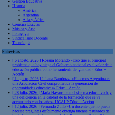
Gestión Educativa
Historia
América
Argentina
Asia y África
Ciencias Exactas
Música y Arte
Pedagogía
Sindicalismo Docente
Tecnología
Entrevistas
[ 6 agosto, 2026 ]
Rosana Morando «creo que el principal
problema que hoy niega el Gobierno nacional es el valor de la
educación pública como herramienta de igualdad»
Educ +
Acción
[ 1 agosto, 2026 ]
Juliana Bambozzi «Hacemos Argentina es
una Asociación Civil comprometida la generación de
oportunidades educativas»
Educ + Acción
[ 28 julio, 2026 ]
María Navarro «en el sistema educativo hay
una deficiencia en la calidad de la formación que se va
acentuando con los años» UCALP
Educ + Acción
[ 12 julio, 2026 ]
Fernando Zullo «Un docente que no pueda
hacerse preguntas difícilmente obtenga buenos resultados de