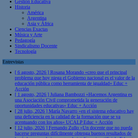
Gestión Educativa
Historia
América
Argentina
Asia y África
Ciencias Exactas
Música y Arte
Pedagogía
Sindicalismo Docente
Tecnología
Entrevistas
[ 6 agosto, 2026 ]
Rosana Morando «creo que el principal
problema que hoy niega el Gobierno nacional es el valor de la
educación pública como herramienta de igualdad»
Educ +
Acción
[ 1 agosto, 2026 ]
Juliana Bambozzi «Hacemos Argentina es
una Asociación Civil comprometida la generación de
oportunidades educativas»
Educ + Acción
[ 28 julio, 2026 ]
María Navarro «en el sistema educativo hay
una deficiencia en la calidad de la formación que se va
acentuando con los años» UCALP
Educ + Acción
[ 12 julio, 2026 ]
Fernando Zullo «Un docente que no pueda
hacerse preguntas difícilmente obtenga buenos resultados de