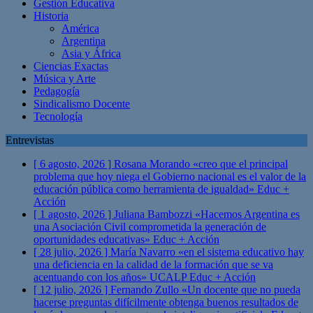
Gestión Educativa
Historia
América
Argentina
Asia y África
Ciencias Exactas
Música y Arte
Pedagogía
Sindicalismo Docente
Tecnología
Entrevistas
[ 6 agosto, 2026 ]
Rosana Morando «creo que el principal
problema que hoy niega el Gobierno nacional es el valor de la
educación pública como herramienta de igualdad»
Educ +
Acción
[ 1 agosto, 2026 ]
Juliana Bambozzi «Hacemos Argentina es
una Asociación Civil comprometida la generación de
oportunidades educativas»
Educ + Acción
[ 28 julio, 2026 ]
María Navarro «en el sistema educativo hay
una deficiencia en la calidad de la formación que se va
acentuando con los años» UCALP
Educ + Acción
[ 12 julio, 2026 ]
Fernando Zullo «Un docente que no pueda
hacerse preguntas difícilmente obtenga buenos resultados de