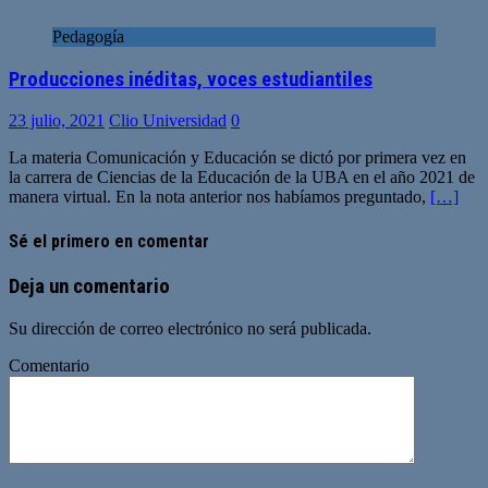
Pedagogía
Producciones inéditas, voces estudiantiles
23 julio, 2021
Clio Universidad
0
La materia Comunicación y Educación se dictó por primera vez en
la carrera de Ciencias de la Educación de la UBA en el año 2021 de
manera virtual. En la nota anterior nos habíamos preguntado,
[…]
Sé el primero en comentar
Deja un comentario
Su dirección de correo electrónico no será publicada.
Comentario