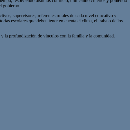
po, resolviendo distintos conflicto, unificando criterios y poniendo
l gobierno.
vos, supervisores, referentes rurales de cada nivel educativo y
rias escolares que deben tener en cuenta el clima, el trabajo de los
 y la profundización de vínculos con la familia y la comunidad.