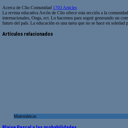
Acerca de Clio Comunidad
1703 Articles
La revista educativa Arcón de Clio ofrece esta sección a la comunidad
internacionales, Ongs, ect. Lo hacemos para seguir generando un com
futuro del país. La educación es una tarea que no se hace en soledad po
Sitio
web
Artículos relacionados
Matemáticas
Blaise Pascal y las probabilidades