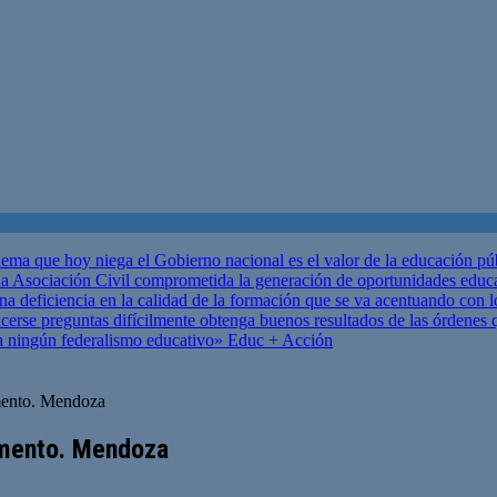
ema que hoy niega el Gobierno nacional es el valor de la educación p
 Asociación Civil comprometida la generación de oportunidades educ
una deficiencia en la calidad de la formación que se va acentuando c
se preguntas difícilmente obtenga buenos resultados de las órdenes que
za ningún federalismo educativo»
Educ + Acción
amento. Mendoza
amento. Mendoza