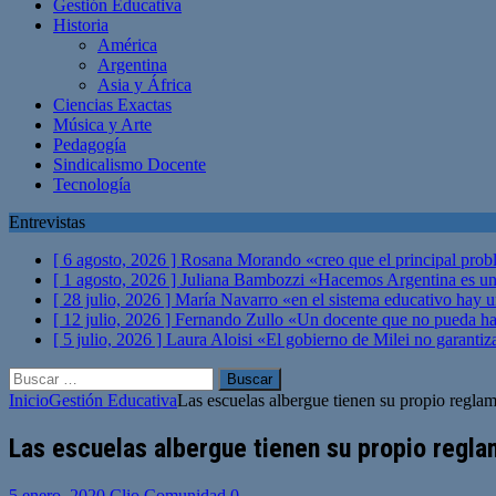
Gestión Educativa
Historia
América
Argentina
Asia y África
Ciencias Exactas
Música y Arte
Pedagogía
Sindicalismo Docente
Tecnología
Entrevistas
[ 6 agosto, 2026 ]
Rosana Morando «creo que el principal probl
[ 1 agosto, 2026 ]
Juliana Bambozzi «Hacemos Argentina es una
[ 28 julio, 2026 ]
María Navarro «en el sistema educativo hay 
[ 12 julio, 2026 ]
Fernando Zullo «Un docente que no pueda hacer
[ 5 julio, 2026 ]
Laura Aloisi «El gobierno de Milei no garanti
Buscar:
Inicio
Gestión Educativa
Las escuelas albergue tienen su propio regl
Las escuelas albergue tienen su propio regl
5 enero, 2020
Clio Comunidad
0