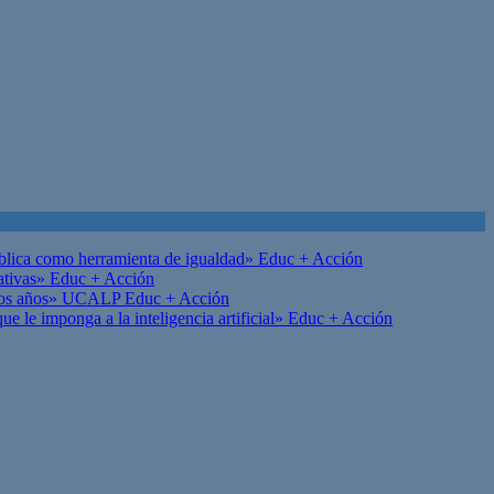
ública como herramienta de igualdad»
Educ + Acción
ativas»
Educ + Acción
on los años» UCALP
Educ + Acción
 le imponga a la inteligencia artificial»
Educ + Acción