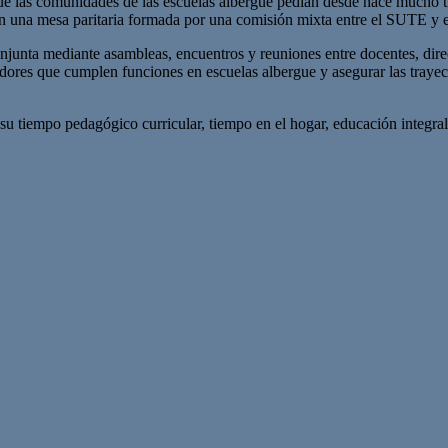
las comunidades de las escuelas albergue pedían desde hace mucho tiem
en una mesa paritaria formada por una comisión mixta entre el SUTE y e
unta mediante asambleas, encuentros y reuniones entre docentes, directi
dores que cumplen funciones en escuelas albergue y asegurar las trayecto
 su tiempo pedagógico curricular, tiempo en el hogar, educación integral