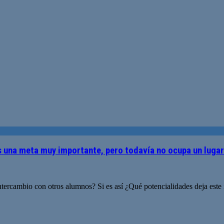
s una meta muy importante, pero todavía no ocupa un lugar
rcambio con otros alumnos? Si es así ¿Qué potencialidades deja este 