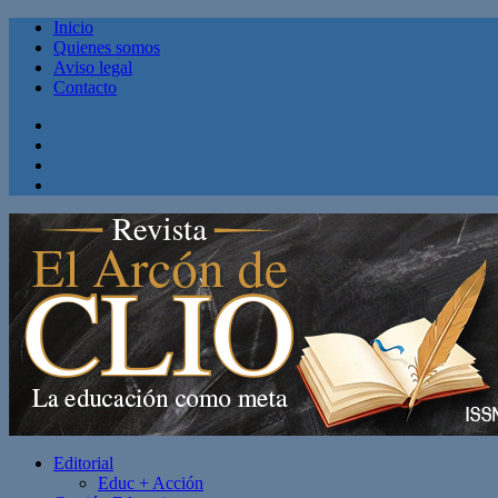
Inicio
Quienes somos
Aviso legal
Contacto
Facebook
Twitter
Linkedin
Youtube
Editorial
Educ + Acción