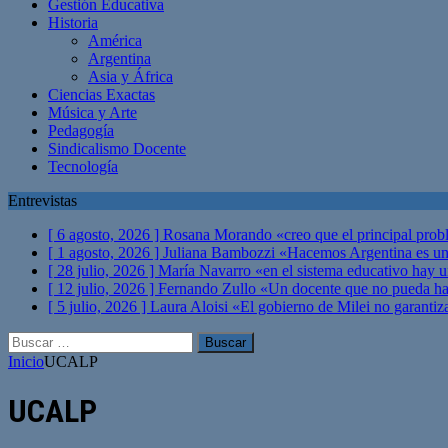
Gestión Educativa
Historia
América
Argentina
Asia y África
Ciencias Exactas
Música y Arte
Pedagogía
Sindicalismo Docente
Tecnología
Entrevistas
[ 6 agosto, 2026 ]
Rosana Morando «creo que el principal probl
[ 1 agosto, 2026 ]
Juliana Bambozzi «Hacemos Argentina es una
[ 28 julio, 2026 ]
María Navarro «en el sistema educativo hay 
[ 12 julio, 2026 ]
Fernando Zullo «Un docente que no pueda hacer
[ 5 julio, 2026 ]
Laura Aloisi «El gobierno de Milei no garanti
Buscar:
Inicio
UCALP
UCALP