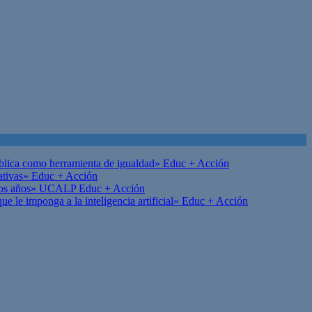
ública como herramienta de igualdad»
Educ + Acción
ativas»
Educ + Acción
on los años» UCALP
Educ + Acción
 le imponga a la inteligencia artificial»
Educ + Acción