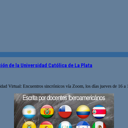
ción de la Universidad Católica de La Plata
alidad Virtual: Encuentros sincrónicos vía Zoom, los días jueves de 16 