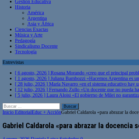
Gestión Educativa
Historia
América
Argentina
Asia y África
Ciencias Exactas
Música y Arte
Pedagogía
Sindicalismo Docente
Tecnología
Entrevistas
[ 6 agosto, 2026 ]
Rosana Morando «creo que el principal probl
[ 1 agosto, 2026 ]
Juliana Bambozzi «Hacemos Argentina es una
[ 28 julio, 2026 ]
María Navarro «en el sistema educativo hay 
[ 12 julio, 2026 ]
Fernando Zullo «Un docente que no pueda hacer
[ 5 julio, 2026 ]
Laura Aloisi «El gobierno de Milei no garanti
Buscar:
Inicio
Editorial
Educ + Acción
Gabriel Caldarola «para abrazar la doce
Gabriel Caldarola «para abrazar la docencia
4 enero, 2026
Daniela Leiva Seisdedos
0