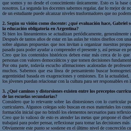
que somos y no desde el conocimiento únicamente. Esto es la base de
nosotros. La segunda los docentes sabemos regalar, dar lo mejor de no
de un estudiante puede alcanzar niveles trasformadores que no podem
2. Según su visión como docente: ¿qué evaluación hace, Gabriel so
la educación obligatoria en Argentina?
Si bien los lineamientos se actualizan periódicamente, generalmente 
Después de tantos años de estar en las aulas he vistos diseños con un
sobre algunas propuestas que nos invitan a organizar nuestras propue
pasado para poder ayudar a comprender el presente y, así pensar en pr
Creo que los contenidos históricos deben estar más cerca de lo que 
personas con valores democráticos y que tomen decisiones fundamenta
Por otra parte, todavía escucho afirmaciones acaloradas de profesor
muchos. Sabemos que esa línea de pensamiento buscar homogeneizar 
argentinidad basada en exageraciones y omisiones. En la actualidad, s
los jóvenes puedan relacionar con la cultura para ser responsables en 
3. ¿Qué caminos y distorsiones existen entre los preceptos curricu
de las escuelas secundarias?
Considero que lo relevante sobre las distorsiones con lo curricular 
curriculares. Algunos colegas solo buscan en esos materiales los cont
formación inicial que no brindó los elementos necesarios para reflexio
Creo que lo valioso de esto es atender las metas que propone el dis
trabajará para poder pensar, reflexionar para tomar las decisiones m
Obviamente este punto se sostiene en el último nivel de concreción cu