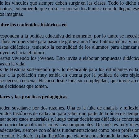
 los vínculos que siempre deben surgir en las clases. Todo lo dicho n
sotros, entendiendo que no se conocerán los límites a donde llegará es
os imaginar.
bre los contenidos históricos en
responden a la política educativa del momento, por lo tanto, se necesit
a línea europeizante para pasar de golpe a una línea Latinoamérica y muc
stas didácticas, teniendo la centralidad de los alumnos para alcanzar a
oyectos hacia el futuro.
están viviendo los jóvenes. Esto invita a elaborar propuestas didáctic
s en la vida.
es de Historia sosteniendo que, lo destacable para los estudiantes es 
a la población muy tenida en cuenta por la política de otro siglo.
e necesita enseñar Historia desde toda su complejidad, que invite a cue
las decisiones que tomen.
lares y las prácticas pedagógicas
pueden suscitarse por dos razones. Una es la falta de análisis y reflex
enidos históricos de cada año para saber que parte de la línea de tiempo
nar sobre estos materiales y, luego tomar decisiones didácticas concreta
eño curricular analizando todos sus componentes. Después es muy releva
ás adecuades, siempre con sólidas fundamentaciones como buen profesion
rricular. Es decir, la planificación que elabora considerando la más ad