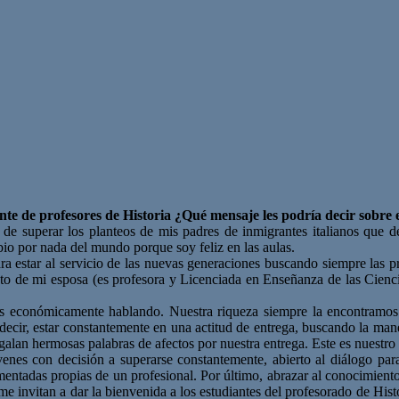
nte de profesores de Historia ¿Qué mensaje les podría decir sobre e
de superar los planteos de mis padres de inmigrantes italianos que d
bio por nada del mundo porque soy feliz en las aulas.
ra estar al servicio de las nuevas generaciones buscando siempre las 
o de mi esposa (es profesora y Licenciada en Enseñanza de las Cienc
 económicamente hablando. Nuestra riqueza siempre la encontramos en
cir, estar constantemente en una actitud de entrega, buscando la man
lan hermosas palabras de afectos por nuestra entrega. Este es nuestro 
enes con decisión a superarse constantemente, abierto al diálogo par
entadas propias de un profesional. Por último, abrazar al conocimiento
e invitan a dar la bienvenida a los estudiantes del profesorado de Hist