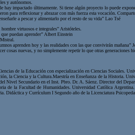
bles y autónomos.
 le hay impactado últimamente. Si tiene algún proyecto lo puede expon
vieron para reflexionar y abrazar con más fuerza esta vocación. Comparto
señarle a pescar y alimentarlo por el resto de su vida” Lao Tsé
 hombre virtuosos e integrales” Aristóteles.
s que puedan aprender” Albert Einstein
Mistral.
s alumnos aprenden hoy y las realidades con las que convivirán mañana” 
cer cosas nuevas, y no simplemente repetir lo que otras generaciones hi
Ciencias de la Educación con especialización en Ciencias Sociales. Univ
ón, la Ciencia y la Cultura.Maestría en Enseñanza de la Historia. Univ
 del Nivel Secundario en el Inst. Pbro. Dr. A. Sáenz. Director del Dep
toria de la Facultad de Humanidades. Universidad Católica Argentina
ria. Didáctica y Currículum I Segundo año de la Licenciatura Psicoped