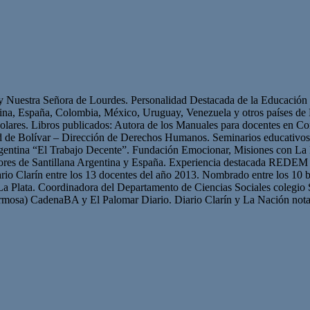
 y Nuestra Señora de Lourdes. Personalidad Destacada de la Educación p
ntina, España, Colombia, México, Uruguay, Venezuela y otros países 
olares. Libros publicados: Autora de los Manuales para docentes en Con
ad de Bolívar – Dirección de Derechos Humanos. Seminarios educativ
gentina “El Trabajo Decente”. Fundación Emocionar, Misiones con La 
res de Santillana Argentina y España. Experiencia destacada REDEM 
iario Clarín entre los 13 docentes del año 2013. Nombrado entre los 10 b
La Plata. Coordinadora del Departamento de Ciencias Sociales colegio 
mosa) CadenaBA y El Palomar Diario. Diario Clarín y La Nación nota