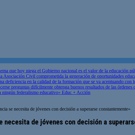
ema que hoy niega el Gobierno nacional es el valor de la educación p
 Asociación Civil comprometida la generación de oportunidades educ
una deficiencia en la calidad de la formación que se va acentuando c
se preguntas difícilmente obtenga buenos resultados de las órdenes que
za ningún federalismo educativo»
Educ + Acción
ncia se necesita de jóvenes con decisión a superarse constantemente»
 se necesita de jóvenes con decisión a supera