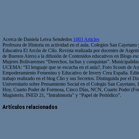
Acerca de Daniela Leiva Seisdedos
1003 Articles
Profesora de Historia en actividad en el aula. Colegios San Cayetano
Educativa El Arcón de Clío. Revista realizada por docentes de Arge
de Buenos Aires) a la difusión de Contenidos educativos en Blogs esc
Mujeres Bolivarenses “Derechos, luchas y conquistas”. Municipalid
UCEMA: “El lenguaje que se escucha en el aula?, Foro Scouts de Ar
Empoderamiento Femenino y Educativo de Invery Crea España. Edito
trabajo realizado en el blog Clio y sus Secretos. Distinguida por el D
Universitario sobre Pensamiento Social en el Colegio San Cayetano, 
Hoy, Cuarto Poder de Formosa, Cinco Días, NCN, Cuarto Poder (For
Magisterio, INED 21, “Intrahistoria” y “Papel de Periódico”.
Sitio
Facebook
Twitter
YouTube
web
Artículos relacionados