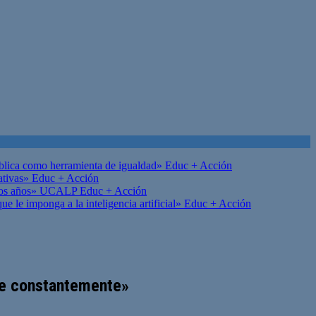
ública como herramienta de igualdad»
Educ + Acción
ativas»
Educ + Acción
on los años» UCALP
Educ + Acción
 le imponga a la inteligencia artificial»
Educ + Acción
rse constantemente»