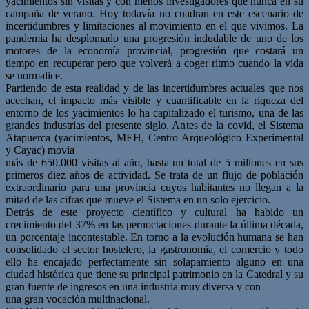
yacimientos sin visitas y con menos investigadores que nunca en su
campaña de verano. Hoy todavía no cuadran en este escenario de
incertidumbres y limitaciones al movimiento en el que vivimos. La
pandemia ha desplomado una progresión indudable de uno de los
motores de la economía provincial, progresión que costará un
tiempo en recuperar pero que volverá a coger ritmo cuando la vida
se normalice.
Partiendo de esta realidad y de las incertidumbres actuales que nos
acechan, el impacto más visible y cuantificable en la riqueza del
entorno de los yacimientos lo ha capitalizado el turismo, una de las
grandes industrias del presente siglo. Antes de la covid, el Sistema
Atapuerca (yacimientos, MEH, Centro Arqueológico Experimental
y Cayac) movía
más de 650.000 visitas al año, hasta un total de 5 millones en sus
primeros diez años de actividad. Se trata de un flujo de población
extraordinario para una provincia cuyos habitantes no llegan a la
mitad de las cifras que mueve el Sistema en un solo ejercicio.
Detrás de este proyecto científico y cultural ha habido un
crecimiento del 37% en las pernoctaciones durante la última década,
un porcentaje incontestable. En torno a la evolución humana se han
consolidado el sector hostelero, la gastronomía, el comercio y todo
ello ha encajado perfectamente sin solapamiento alguno en una
ciudad histórica que tiene su principal patrimonio en la Catedral y su
gran fuente de ingresos en una industria muy diversa y con
una gran vocación multinacional.