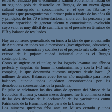
esfuerzo realizado por el economista Ramón Sobremonte hablan de
un segundo polo de desarrollo en Burgos, de un nuevo ágora
cultural consagrado al conocimiento, en el que las fábricas y
máquinas que protagonizaron el primer polo a finales de los años 60
y principios de los 70 e interrelacionan ahora con las personas y su
enorme capacidad de generar talento y conocimiento, evolución
cuyo valor es muy difícil de cuantificar en el presente en términos de
PIB y balance de resultados.
Hay un consenso generalizado en torno a la idea de que el desarrollo
de Atapuerca en todas sus dimensiones (investigadoras, educativas,
urbanísticas, económicas y sociales) es el proyecto más sofisticado y
exitoso de la pujante ciudad industrial que es el Burgos
contemporáneo.
Como se sugiere en el titular, se ha logrado levantar una fábrica
perfecta y singular: sin humo ni contaminantes y con la I+D más
compleja, la que desentraña nuestros orígenes desde hace 1,2
millones de años. Balances 2020 fue un año magnífico para hacer
balances, aunque todos quedaron ensombrecidos por las
demoledoras consecuencias de la pandemia.
En julio se celebraron los diez años de apertura del Museo de la
Evolución Humana y, cuatro meses después, fue la conmemoración
de las dos décadas de la declaración de los yacimientos como
Patrimonio de la Humanidad por parte de la Unesco.
Los números quedaron fríos ante un Museo cerrado y unos