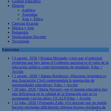
Gestión Educativa
Historia
América
Argentina
Asia y África
Ciencias Exactas
Música y Arte
Pedagogía
Sindicalismo Docente
Tecnología
Entrevistas
[ 6 agosto, 2026 ]
Rosana Morando «creo que el principal
problema que hoy niega el Gobierno nacional es el valor de la
educación pública como herramienta de igualdad»
Educ +
Acción
[ 1 agosto, 2026 ]
Juliana Bambozzi «Hacemos Argentina es
una Asociación Civil comprometida la generación de
oportunidades educativas»
Educ + Acción
[ 28 julio, 2026 ]
María Navarro «en el sistema educativo hay
una deficiencia en la calidad de la formación que se va
acentuando con los años» UCALP
Educ + Acción
[ 12 julio, 2026 ]
Fernando Zullo «Un docente que no pueda
hacerse preguntas difícilmente obtenga buenos resultados de