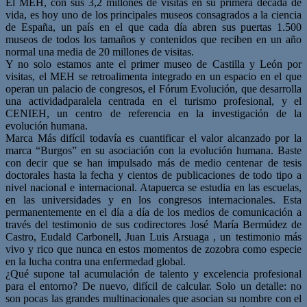
El MEH, con sus 3,2 millones de visitas en su primera década de
vida, es hoy uno de los principales museos consagrados a la ciencia
de España, un país en el que cada día abren sus puertas 1.500
museos de todos los tamaños y contenidos que reciben en un año
normal una media de 20 millones de visitas.
Y no solo estamos ante el primer museo de Castilla y León por
visitas, el MEH se retroalimenta integrado en un espacio en el que
operan un palacio de congresos, el Fórum Evolución, que desarrolla
una actividadparalela centrada en el turismo profesional, y el
CENIEH, un centro de referencia en la investigación de la
evolución humana.
Marca Más difícil todavía es cuantificar el valor alcanzado por la
marca “Burgos” en su asociación con la evolución humana. Baste
con decir que se han impulsado más de medio centenar de tesis
doctorales hasta la fecha y cientos de publicaciones de todo tipo a
nivel nacional e internacional. Atapuerca se estudia en las escuelas,
en las universidades y en los congresos internacionales. Esta
permanentemente en el día a día de los medios de comunicación a
través del testimonio de sus codirectores José María Bermúdez de
Castro, Eudald Carbonell, Juan Luis Arsuaga , un testimonio más
vivo y rico que nunca en estos momentos de zozobra como especie
en la lucha contra una enfermedad global.
¿Qué supone tal acumulación de talento y excelencia profesional
para el entorno? De nuevo, difícil de calcular. Solo un detalle: no
son pocas las grandes multinacionales que asocian su nombre con el