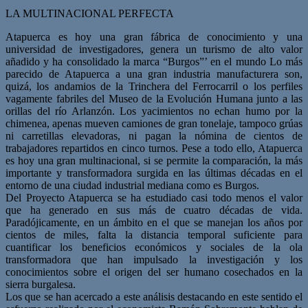
LA MULTINACIONAL PERFECTA
Atapuerca es hoy una gran fábrica de conocimiento y una
universidad de investigadores, genera un turismo de alto valor
añadido y ha consolidado la marca “Burgos”’ en el mundo Lo más
parecido de Atapuerca a una gran industria manufacturera son,
quizá, los andamios de la Trinchera del Ferrocarril o los perfiles
vagamente fabriles del Museo de la Evolución Humana junto a las
orillas del río Arlanzón. Los yacimientos no echan humo por la
chimenea, apenas mueven camiones de gran tonelaje, tampoco grúas
ni carretillas elevadoras, ni pagan la nómina de cientos de
trabajadores repartidos en cinco turnos. Pese a todo ello, Atapuerca
es hoy una gran multinacional, si se permite la comparación, la más
importante y transformadora surgida en las últimas décadas en el
entorno de una ciudad industrial mediana como es Burgos.
Del Proyecto Atapuerca se ha estudiado casi todo menos el valor
que ha generado en sus más de cuatro décadas de vida.
Paradójicamente, en un ámbito en el que se manejan los años por
cientos de miles, falta la distancia temporal suficiente para
cuantificar los beneficios económicos y sociales de la ola
transformadora que han impulsado la investigación y los
conocimientos sobre el origen del ser humano cosechados en la
sierra burgalesa.
Los que se han acercado a este análisis destacando en este sentido el