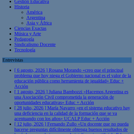
Gestión Educativa
Historia
América
Argentina
Asia y África
Ciencias Exactas
Música y Arte
Pedagogía
Sindicalismo Docente
Tecnología
Entrevistas
[ 6 agosto, 2026 ]
Rosana Morando «creo que el principal
problema que hoy niega el Gobierno nacional es el valor de la
educación pública como herramienta de igualdad»
Educ +
Acción
[ 1 agosto, 2026 ]
Juliana Bambozzi «Hacemos Argentina es
una Asociación Civil comprometida la generación de
oportunidades educativas»
Educ + Acción
[ 28 julio, 2026 ]
María Navarro «en el sistema educativo hay
una deficiencia en la calidad de la formación que se va
acentuando con los años» UCALP
Educ + Acción
[ 12 julio, 2026 ]
Fernando Zullo «Un docente que no pueda
hacerse preguntas difícilmente obtenga buenos resultados de