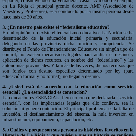
el poder; constituyendo una verdadera “casta”. A modo de ejemplo,
en La Rioja el principal gremio docente, AMP (Asociación de
Maestros y Profesores), está conducido por la misma persona desde
hace más de 30 años.
3. ¿En nuestro país existe el “federalismo educativo?
En mi opinión, no existe el federalismo educativo. La Nación se ha
desentendido de la educación inicial, primaria y secundaria;
delegando en las provincias dicha función y competencia. Se
distribuye el Fondo de Financiamiento Educativo sin ningún tipo de
control; no existen mecanismos legales para auditar el destino y
aplicación de dichos recursos, en nombre del “federalismo” y las
autonomías provinciales. Y la más de las veces, dichos recursos que
son fondos con destino específico determinado por ley (para
educación formal y no formal), no llegan a destino.
4. ¿Usted está de acuerdo con la educación como servicio
esencial? ¿La esencialidad es contención?
La educación es ESENCIAL. Pero no creo que declararla “servicio
esencial”, con las implicancias legales que ello conlleva, sea la
solución ni genere contención. El principal problema es la falta de
inversión, el desfinanciamiento del sistema, la nula inversión en
infraestructura, equipamiento, capacitación, etc.
5. ¿Cuáles y porque son sus personajes históricos favoritos en la
Historia de La Rioja y que quisiera que su historia se repliqué