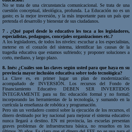
No se trata de una circunstancia comunicacional. Se trata de una
cuestión conceptual, ideológica, profunda. La Educación no es un
gasto; es la mejor inversión, y la más importante para un país que
pretenda el desarrollo y bienestar de sus ciudadanos.
7 . ¿Qué papel desde lo educativo les toca a los legisladores,
especialistas, pedagogos, concejales organizaciones etc.?
A los legisladores, de todos los niveles: escuchar a los especialistas,
meterse en el corazón del sistema, identificar las causas de la
tragedia educativa que estamos sufriendo; y proponer soluciones a
corto, mediano, y largo plazo.
8. Inés: ¿Cuáles son las claves según usted para que haya en su
provincia mayor inclusión educativa sobre todo tecnológica?
La Clave es, en primer lugar un plan de modernización;
acompañado de INVERSIÓN. Los recursos del Fondo de
Financiamiento Educativo DEBEN SER INVERTIDOS
ÍNTEGRAMENTE para su fin: educación formal y no formal;
incorporando las herramientas de la tecnología, y sumando en la
currícula la enseñanza de robótica y programación.
Pero sin un verdadero control sobre la ejecución de los recursos, el
dinero destinado por ley nacional para mejorar el sistema educativo
nunca llegará a destino. EN mi provincia, las escuelas presentan
graves problemas de infraestructura básica, no resueltos en los
últimos 20 años. Es claro que el dinero del FFE no se usa para el