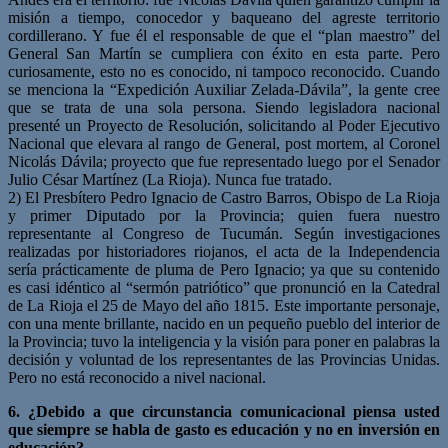
misión a tiempo, conocedor y baqueano del agreste territorio
cordillerano. Y fue él el responsable de que el “plan maestro” del
General San Martín se cumpliera con éxito en esta parte. Pero
curiosamente, esto no es conocido, ni tampoco reconocido. Cuando
se menciona la “Expedición Auxiliar Zelada-Dávila”, la gente cree
que se trata de una sola persona. Siendo legisladora nacional
presenté un Proyecto de Resolución, solicitando al Poder Ejecutivo
Nacional que elevara al rango de General, post mortem, al Coronel
Nicolás Dávila; proyecto que fue representado luego por el Senador
Julio César Martínez (La Rioja). Nunca fue tratado.
2) El Presbítero Pedro Ignacio de Castro Barros, Obispo de La Rioja
y primer Diputado por la Provincia; quien fuera nuestro
representante al Congreso de Tucumán. Según investigaciones
realizadas por historiadores riojanos, el acta de la Independencia
sería prácticamente de pluma de Pero Ignacio; ya que su contenido
es casi idéntico al “sermón patriótico” que pronunció en la Catedral
de La Rioja el 25 de Mayo del año 1815. Este importante personaje,
con una mente brillante, nacido en un pequeño pueblo del interior de
la Provincia; tuvo la inteligencia y la visión para poner en palabras la
decisión y voluntad de los representantes de las Provincias Unidas.
Pero no está reconocido a nivel nacional.
6. ¿Debido a que circunstancia comunicacional piensa usted
que siempre se habla de gasto es educación y no en inversión en
educación?