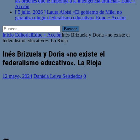
las órdenes que le imponga a la inteligencia artificial»
Educ +
Acción
[ 5 julio, 2026 ]
Laura Aloisi «El gobierno de Milei no
garantiza ningún federalismo educativo»
Educ + Acción
Buscar:
Inicio
Editorial
Educ + Acción
Inés Brizuela y Doria «no existe el
federalismo educativo». La Rioja
Inés Brizuela y Doria «no existe el
federalismo educativo». La Rioja
12 mayo, 2024
Daniela Leiva Seisdedos
0