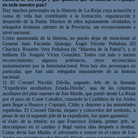
en todo nuestro país?
Hay muchos personajes en la Historia de La Rioja cuya actuación y
causa de vida han contribuido a la formación, organización y
desarrollo de la Patria. Muchos de ellos injustamente olvidados, o
relegados fronteras adentro de la Provincia, sin reconocimiento a
nivel nacional.
Como apasionada de la historia, no puedo dejar de mencionar al
General Juan Facundo Quiroga; Ángel Vicente Peñaloza (El
Chacho); Rosarito Vera Peñaloza (la “Maestra de la Patria”), y al
brillante Dr. Joaquín Víctor González. Todos con más o menos
reconocimiento; algunos polémicos, otros reconocidos
unánimemente por la historianacional. Pero hay dos personajes en
particular, que han sido relegados injustamente de la historia
nacional:
1) El Coronel Nicolás Dávila, segundo Jefe de la llamada
“Expedición auxiliadora Zelada-Dávila”, una de las columnas
auxiliares del plan maestro de San Martín, que partió desde La Rioja
por el paso de Come Caballos, cruzando la Cordillera de los Andes
para llegar a Huasco y Copiapó, Chile; y deponer a las autoridades
españolas. El Coronel Dávila, riojano y conocedor del territorio, a
pesar de ser el segundo jefe de la expedición, fue quien garantizó
el éxito de la misión; ya que Francisco Zelada, primer jefe, se
descompuso en el camino y llegó varios días después a destino.
Como decía San Martín, el adversario a vencer en el cruce de Los
Andes era el territorio: fue Nicolás Dávila quien garantizó cumplir la