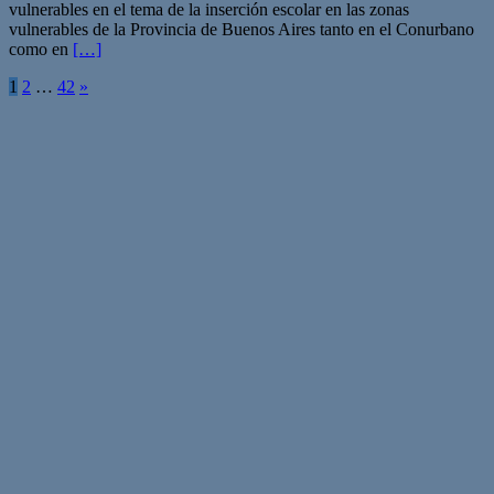
vulnerables en el tema de la inserción escolar en las zonas
vulnerables de la Provincia de Buenos Aires tanto en el Conurbano
como en
[…]
Paginación
1
2
…
42
»
de
entradas