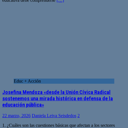
educativa debe comprenderse
[…]
Educ + Acción
Josefina Mendoza «desde la Unión Cívica Radical
sostenemos una mirada histórica en defensa de la
educación pública»
22 marzo, 2026
Daniela Leiva Seisdedos
2
1. ¿Cuáles son las cuestiones básicas que afectan a los sectores