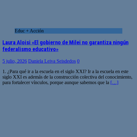
Educ + Acción
Laura Aloisi «El gobierno de Milei no garantiza ningún
federalismo educativo»
5 julio, 2026
Daniela Leiva Seisdedos
0
1. ¿Para qué ir a la escuela en el siglo XXI? Ir a la escuela en este
siglo XXI es además de la construcción colectiva del conocimiento,
para fortalecer vínculos, porque aunque sabemos que la
[…]