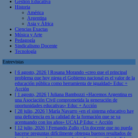
Gestión Educativa
Historia
América
Argentina
Asia y África
Ciencias Exactas
Música y Arte
Pedagogía
Sindicalismo Docente
Tecnología
Entrevistas
[ 6 agosto, 2026 ]
Rosana Morando «creo que el principal
problema que hoy niega el Gobierno nacional es el valor de la
educación pública como herramienta de igualdad»
Educ +
Acción
[ 1 agosto, 2026 ]
Juliana Bambozzi «Hacemos Argentina es
una Asociación Civil comprometida la generación de
oportunidades educativas»
Educ + Acción
[ 28 julio, 2026 ]
María Navarro «en el sistema educativo hay
una deficiencia en la calidad de la formación que se va
acentuando con los años» UCALP
Educ + Acción
[ 12 julio, 2026 ]
Fernando Zullo «Un docente que no pueda
hacerse preguntas difícilmente obtenga buenos resultados de