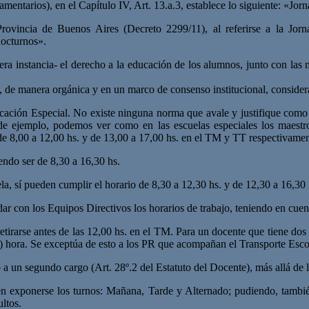
entarios), en el Capítulo IV, Art. 13.a.3, establece lo siguiente: «Jorn
ovincia de Buenos Aires (Decreto 2299/11), al referirse a la Jorn
nocturnos».
a instancia- el derecho a la educación de los alumnos, junto con las 
s, de manera orgánica y en un marco de consenso institucional, consider
ucación Especial. No existe ninguna norma que avale y justifique como
e ejemplo, podemos ver como en las escuelas especiales los maestros
 de 8,00 a 12,00 hs. y de 13,00 a 17,00 hs. en el TM y TT respectivamen
endo ser de 8,30 a 16,30 hs.
a, sí pueden cumplir el horario de 8,30 a 12,30 hs. y de 12,30 a 16,30 
ar con los Equipos Directivos los horarios de trabajo, teniendo en cuen
etirarse antes de las 12,00 hs. en el TM. Para un docente que tiene dos 
(1) hora. Se exceptúa de esto a los PR que acompañan el Transporte Esco
a un segundo cargo (Art. 28º.2 del Estatuto del Docente), más allá de l
n exponerse los turnos: Mañana, Tarde y Alternado; pudiendo, también
ltos.