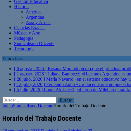
Gestión Educativa
Historia
América
Argentina
Asia y África
Ciencias Exactas
Música y Arte
Pedagogía
Sindicalismo Docente
Tecnología
Entrevistas
[ 6 agosto, 2026 ]
Rosana Morando «creo que el principal probl
[ 1 agosto, 2026 ]
Juliana Bambozzi «Hacemos Argentina es una
[ 28 julio, 2026 ]
María Navarro «en el sistema educativo hay 
[ 12 julio, 2026 ]
Fernando Zullo «Un docente que no pueda hacer
[ 5 julio, 2026 ]
Laura Aloisi «El gobierno de Milei no garanti
Buscar:
Inicio
Sindicalismo Docente
Horario del Trabajo Docente
Horario del Trabajo Docente
28 septiembre, 2015
Daniela Leiva Seisdedos
27