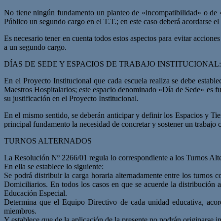
No tiene ningún fundamento un planteo de «incompatibilidad» o de «
Público un segundo cargo en el T.T.; en este caso deberá acordarse el
Es necesario tener en cuenta todos estos aspectos para evitar acciones
a un segundo cargo.
DÍAS DE SEDE Y ESPACIOS DE TRABAJO INSTITUCIONAL:
En el Proyecto Institucional que cada escuela realiza se debe estable
Maestros Hospitalarios; este espacio denominado «Día de Sede» es fund
su justificación en el Proyecto Institucional.
En el mismo sentido, se deberán anticipar y definir los Espacios y Tie
principal fundamento la necesidad de concretar y sostener un trabajo co
TURNOS ALTERNADOS
La Resolución Nº 2266/01 regula lo correspondiente a los Turnos Alt
En ella se establece lo siguiente:
Se podrá distribuir la carga horaria alternadamente entre los turnos 
Domiciliarios. En todos los casos en que se acuerde la distribución a
Educación Especial.
Determina que el Equipo Directivo de cada unidad educativa, acorda
miembros.
Y establece que de la aplicación de la presente no podrán originarse in