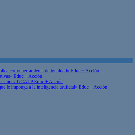
ública como herramienta de igualdad»
Educ + Acción
ativas»
Educ + Acción
on los años» UCALP
Educ + Acción
 le imponga a la inteligencia artificial»
Educ + Acción