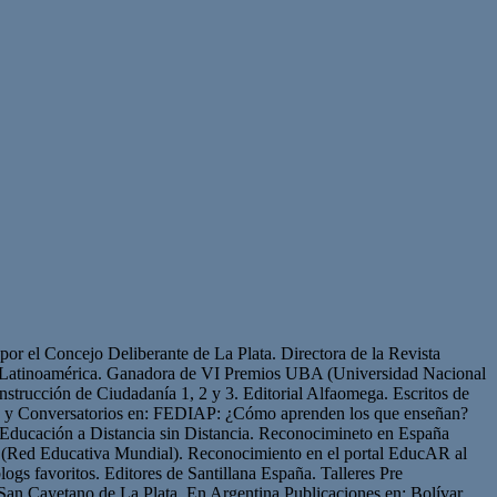
or el Concejo Deliberante de La Plata. Directora de la Revista
de Latinoamérica. Ganadora de VI Premios UBA (Universidad Nacional
strucción de Ciudadanía 1, 2 y 3. Editorial Alfaomega. Escritos de
os y Conversatorios en: FEDIAP: ¿Cómo aprenden los que enseñan?
Educación a Distancia sin Distancia. Reconocimineto en España
(Red Educativa Mundial). Reconocimiento en el portal EducAR al
logs favoritos. Editores de Santillana España. Talleres Pre
San Cayetano de La Plata. En Argentina Publicaciones en: Bolívar