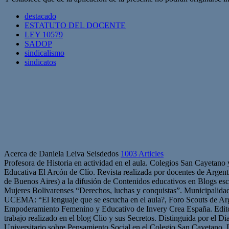
destacado
ESTATUTO DEL DOCENTE
LEY 10579
SADOP
sindicalismo
sindicatos
Acerca de Daniela Leiva Seisdedos
1003 Articles
Profesora de Historia en actividad en el aula. Colegios San Cayetano
Educativa El Arcón de Clío. Revista realizada por docentes de Arge
de Buenos Aires) a la difusión de Contenidos educativos en Blogs esc
Mujeres Bolivarenses “Derechos, luchas y conquistas”. Municipalid
UCEMA: “El lenguaje que se escucha en el aula?, Foro Scouts de Ar
Empoderamiento Femenino y Educativo de Invery Crea España. Edito
trabajo realizado en el blog Clio y sus Secretos. Distinguida por el D
Universitario sobre Pensamiento Social en el Colegio San Cayetano, 