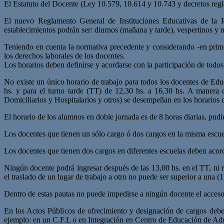
El Estatuto del Docente (Ley 10.579, 10.614 y 10.743 y decretos reglam
El nuevo Reglamento General de Instituciones Educativas de la Pr
establecimientos podrán ser: diurnos (mañana y tarde), vespertinos y 
Teniendo en cuenta la normativa precedente y considerando -en primer
los derechos laborales de los docentes.
Los horarios deben definirse y acordarse con la participación de todo
No existe un único horario de trabajo para todos los docentes de Ed
hs. y para el turno tarde (TT) de 12,30 hs. a 16,30 hs. A manera d
Domiciliarios y Hospitalarios y otros) se desempeñan en los horarios
El horario de los alumnos en doble jornada es de 8 horas diarias, pudi
Los docentes que tienen un sólo cargo ó dos cargos en la misma escuel
Los docentes que tienen dos cargos en diferentes escuelas deben acord
Ningún docente podrá ingresar después de las 13,00 hs. en el TT, ni r
el traslado de un lugar de trabajo a otro no puede ser superior a una 
Dentro de estas pautas no puede impedirse a ningún docente el acceso 
En los Actos Públicos de ofrecimiento y designación de cargos debe
ejemplo: en un C.F.L o en Integración en Centro de Educación de Adu