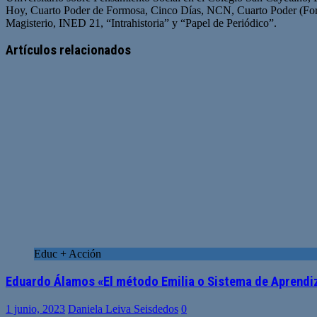
Hoy, Cuarto Poder de Formosa, Cinco Días, NCN, Cuarto Poder (For
Magisterio, INED 21, “Intrahistoria” y “Papel de Periódico”.
Sitio
Facebook
Twitter
YouTube
web
Artículos relacionados
Educ + Acción
Eduardo Álamos «El método Emilia o Sistema de Aprendiza
1 junio, 2023
Daniela Leiva Seisdedos
0