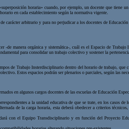
superposición horaria» cuando, por ejemplo, un docente que tiene un 
 horario en cada establecimiento según la normativa vigente.
 de carácter arbitrario y para no perjudicar a los docentes de Educación 
cer -de manera orgánica y sistemática-, cuál es el Espacio de Trabajo 
amental para consolidar un trabajo colectivo y sostener la pertenencia
mpos de Trabajo Insterdisciplinario dentro del horario de trabajo, que 
lectivo. Estos espacios podrán ser plenarios o parciales, según las nece
ernados en algunos cargos docentes de las escuelas de Educación Espec
correspondientes a la unidad educativa de que se trate, en los casos d
lternada de la carga horaria, esta deberá obedecer a criterios técnicos
rá con el Equipo Transdisciplinario y en función del Proyecto Educat
compatibilidades horarias alterando situaciones pre-existentes.