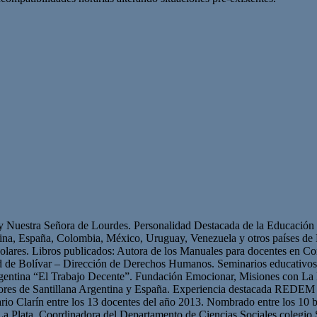
 y Nuestra Señora de Lourdes. Personalidad Destacada de la Educación p
ntina, España, Colombia, México, Uruguay, Venezuela y otros países 
olares. Libros publicados: Autora de los Manuales para docentes en Con
ad de Bolívar – Dirección de Derechos Humanos. Seminarios educativ
gentina “El Trabajo Decente”. Fundación Emocionar, Misiones con La 
res de Santillana Argentina y España. Experiencia destacada REDEM 
iario Clarín entre los 13 docentes del año 2013. Nombrado entre los 10 b
La Plata. Coordinadora del Departamento de Ciencias Sociales colegio 