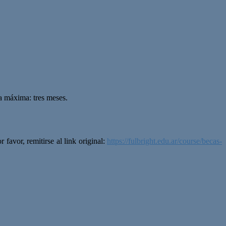
ía máxima: tres meses.
favor, remitirse al link original:
https://fulbright.edu.ar/course/becas-