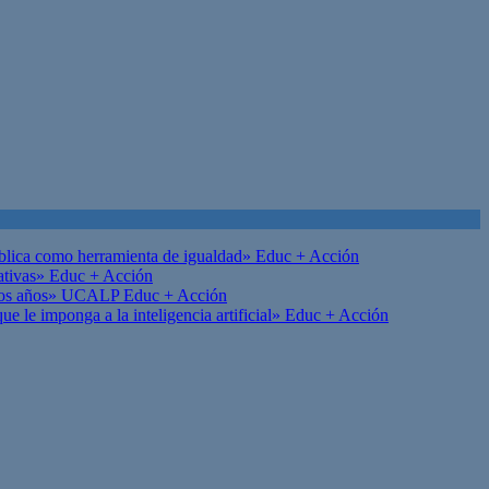
ública como herramienta de igualdad»
Educ + Acción
ativas»
Educ + Acción
on los años» UCALP
Educ + Acción
 le imponga a la inteligencia artificial»
Educ + Acción