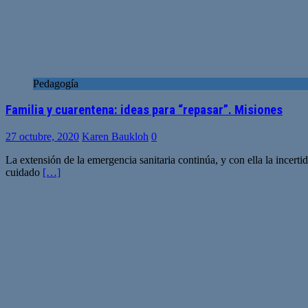
Pedagogía
Familia y cuarentena: ideas para “repasar”. Misiones
27 octubre, 2020
Karen Baukloh
0
La extensión de la emergencia sanitaria continúa, y con ella la incerti
cuidado
[…]