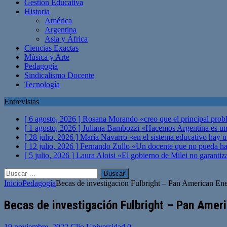
Gestión Educativa
Historia
América
Argentina
Asia y África
Ciencias Exactas
Música y Arte
Pedagogía
Sindicalismo Docente
Tecnología
Entrevistas
[ 6 agosto, 2026 ]
Rosana Morando «creo que el principal probl
[ 1 agosto, 2026 ]
Juliana Bambozzi «Hacemos Argentina es una
[ 28 julio, 2026 ]
María Navarro «en el sistema educativo hay 
[ 12 julio, 2026 ]
Fernando Zullo «Un docente que no pueda hacer
[ 5 julio, 2026 ]
Laura Aloisi «El gobierno de Milei no garanti
Buscar:
Inicio
Pedagogía
Becas de investigación Fulbright – Pan American En
Becas de investigación Fulbright – Pan Amer
19 noviembre, 2022
Clio Universidad
0