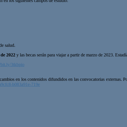
an en los siguientes campos de estudio:
de salud.
e de 2022
y las becas serán para viajar a partir de marzo de 2023. Estad
//bit.ly/3tkbpio
ambios en los contenidos difundidos en las convocatorias externas. Por 
ea9cfc8-b083a91e-719e