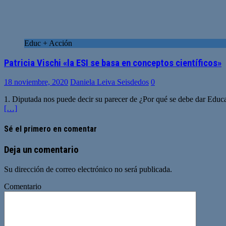
Educ + Acción
Patricia Vischi «la ESI se basa en conceptos científicos»
18 noviembre, 2020
Daniela Leiva Seisdedos
0
1. Diputada nos puede decir su parecer de ¿Por qué se debe dar Educac
[…]
Sé el primero en comentar
Deja un comentario
Su dirección de correo electrónico no será publicada.
Comentario