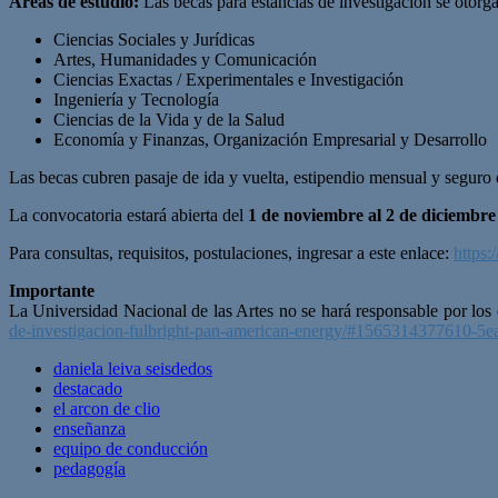
Áreas de estudio:
Las becas para estancias de investigación se otorg
Ciencias Sociales y Jurídicas
Artes, Humanidades y Comunicación
Ciencias Exactas / Experimentales e Investigación
Ingeniería y Tecnología
Ciencias de la Vida y de la Salud
Economía y Finanzas, Organización Empresarial y Desarrollo
Las becas cubren pasaje de ida y vuelta, estipendio mensual y seguro 
La convocatoria estará abierta del
1 de noviembre al 2 de diciembr
Para consultas, requisitos, postulaciones, ingresar a este enlace:
https:
Importante
La Universidad Nacional de las Artes no se hará responsable por los c
de-investigacion-fulbright-pan-american-energy/#1565314377610-5
daniela leiva seisdedos
destacado
el arcon de clio
enseñanza
equipo de conducción
pedagogía