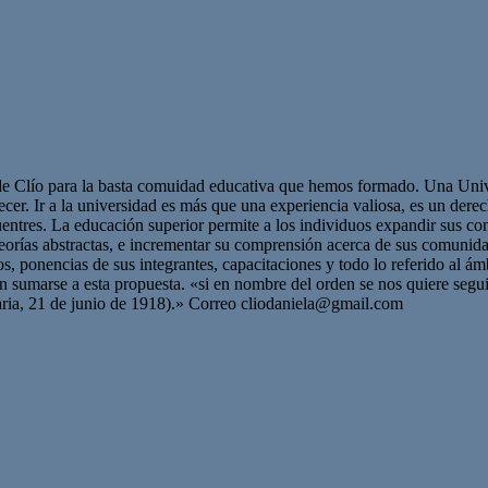
de Clío para la basta comuidad educativa que hemos formado. Una Univer
cer. Ir a la universidad es más que una experiencia valiosa, es un dere
cuentres. La educación superior permite a los individuos expandir sus c
teorías abstractas, e incrementar su comprensión acerca de sus comunid
s, ponencias de sus integrantes, capacitaciones y todo lo referido al á
ran sumarse a esta propuesta. «si en nombre del orden se nos quiere seg
aria, 21 de junio de 1918).» Correo
cliodaniela@gmail.com