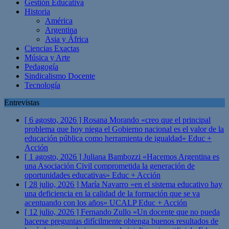
Gestión Educativa
Historia
América
Argentina
Asia y África
Ciencias Exactas
Música y Arte
Pedagogía
Sindicalismo Docente
Tecnología
Entrevistas
[ 6 agosto, 2026 ]
Rosana Morando «creo que el principal
problema que hoy niega el Gobierno nacional es el valor de la
educación pública como herramienta de igualdad»
Educ +
Acción
[ 1 agosto, 2026 ]
Juliana Bambozzi «Hacemos Argentina es
una Asociación Civil comprometida la generación de
oportunidades educativas»
Educ + Acción
[ 28 julio, 2026 ]
María Navarro «en el sistema educativo hay
una deficiencia en la calidad de la formación que se va
acentuando con los años» UCALP
Educ + Acción
[ 12 julio, 2026 ]
Fernando Zullo «Un docente que no pueda
hacerse preguntas difícilmente obtenga buenos resultados de