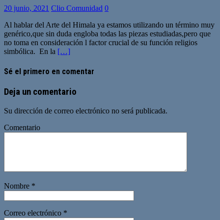
20 junio, 2021
Clio Comunidad
0
Al hablar del Arte del Himala ya estamos utilizando un término muy
genérico,que sin duda engloba todas las piezas estudiadas,pero que
no toma en consideración l factor crucial de su función religios
simbólica. En la
[…]
Sé el primero en comentar
Deja un comentario
Su dirección de correo electrónico no será publicada.
Comentario
Nombre
*
Correo electrónico
*