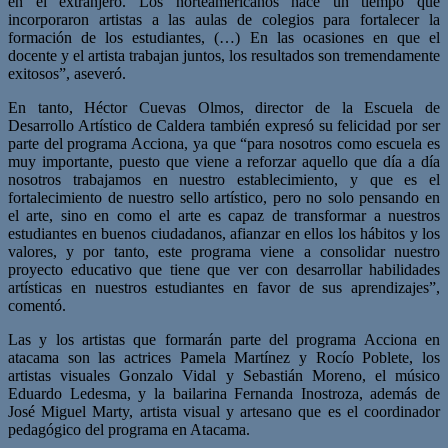
en el extranjero. Los norteamericanos hace un tiempo que
incorporaron artistas a las aulas de colegios para fortalecer la
formación de los estudiantes, (…) En las ocasiones en que el
docente y el artista trabajan juntos, los resultados son tremendamente
exitosos”, aseveró.
En tanto, Héctor Cuevas Olmos, director de la Escuela de
Desarrollo Artístico de Caldera también expresó su felicidad por ser
parte del programa Acciona, ya que “para nosotros como escuela es
muy importante, puesto que viene a reforzar aquello que día a día
nosotros trabajamos en nuestro establecimiento, y que es el
fortalecimiento de nuestro sello artístico, pero no solo pensando en
el arte, sino en como el arte es capaz de transformar a nuestros
estudiantes en buenos ciudadanos, afianzar en ellos los hábitos y los
valores, y por tanto, este programa viene a consolidar nuestro
proyecto educativo que tiene que ver con desarrollar habilidades
artísticas en nuestros estudiantes en favor de sus aprendizajes”,
comentó.
Las y los artistas que formarán parte del programa Acciona en
atacama son las actrices Pamela Martínez y Rocío Poblete, los
artistas visuales Gonzalo Vidal y Sebastián Moreno, el músico
Eduardo Ledesma, y la bailarina Fernanda Inostroza, además de
José Miguel Marty, artista visual y artesano que es el coordinador
pedagógico del programa en Atacama.