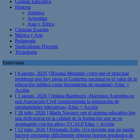
Gestión Educativa
Historia
América
Argentina
Asia y África
Ciencias Exactas
Música y Arte
Pedagogía
Sindicalismo Docente
Tecnología
Entrevistas
[ 6 agosto, 2026 ]
Rosana Morando «creo que el principal
problema que hoy niega el Gobierno nacional es el valor de la
educación pública como herramienta de igualdad»
Educ +
Acción
[ 1 agosto, 2026 ]
Juliana Bambozzi «Hacemos Argentina es
una Asociación Civil comprometida la generación de
oportunidades educativas»
Educ + Acción
[ 28 julio, 2026 ]
María Navarro «en el sistema educativo hay
una deficiencia en la calidad de la formación que se va
acentuando con los años» UCALP
Educ + Acción
[ 12 julio, 2026 ]
Fernando Zullo «Un docente que no pueda
hacerse preguntas difícilmente obtenga buenos resultados de