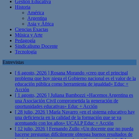
Gestión Educativa
Historia
América
Argentina
Asia y África
Ciencias Exactas
Música y Arte
Pedagogía
Sindicalismo Docente
Tecnología
Entrevistas
[ 6 agosto, 2026 ]
Rosana Morando «creo que el principal
problema que hoy niega el Gobierno nacional es el valor de la
educación pública como herramienta de igualdad»
Educ +
Acción
[ 1 agosto, 2026 ]
Juliana Bambozzi «Hacemos Argentina es
una Asociación Civil comprometida la generación de
oportunidades educativas»
Educ + Acción
[ 28 julio, 2026 ]
María Navarro «en el sistema educativo hay
una deficiencia en la calidad de la formación que se va
acentuando con los años» UCALP
Educ + Acción
[ 12 julio, 2026 ]
Fernando Zullo «Un docente que no pueda
hacerse preguntas difícilmente obtenga buenos resultados de