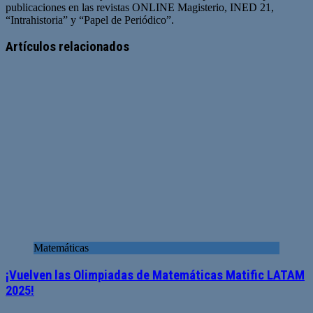
publicaciones en las revistas ONLINE Magisterio, INED 21,
“Intrahistoria” y “Papel de Periódico”.
Sitio
Facebook
Twitter
YouTube
web
Artículos relacionados
Matemáticas
¡Vuelven las Olimpiadas de Matemáticas Matific LATAM
2025!