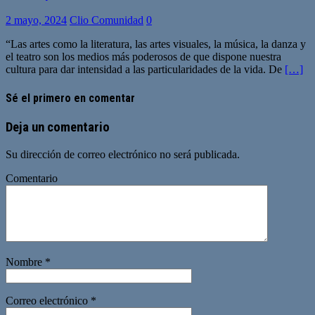
2 mayo, 2024
Clio Comunidad
0
“Las artes como la literatura, las artes visuales, la música, la danza y
el teatro son los medios más poderosos de que dispone nuestra
cultura para dar intensidad a las particularidades de la vida. De
[…]
Sé el primero en comentar
Deja un comentario
Su dirección de correo electrónico no será publicada.
Comentario
Nombre
*
Correo electrónico
*