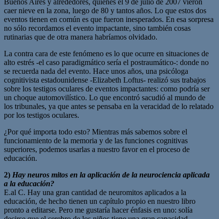
Buenos Aires y alrededores, quienes el 9 de julio de 2007 vieron
caer nieve en la zona, luego de 80 y tantos años. Lo que estos dos
eventos tienen en común es que fueron inesperados. En esa sorpresa
no sólo recordamos el evento impactante, sino también cosas
rutinarias que de otra manera habríamos olvidado.
La contra cara de este fenómeno es lo que ocurre en situaciones de
alto estrés -el caso paradigmático sería el postraumático-: donde no
se recuerda nada del evento. Hace unos años, una psicóloga
cognitivista estadounidense -Elizabeth Loftus- realizó sus trabajos
sobre los testigos oculares de eventos impactantes: como podría ser
un choque automovilístico. Lo que encontró sacudió al mundo de
los tribunales, ya que antes se pensaba en la veracidad de lo relatado
por los testigos oculares.
¿Por qué importa todo esto? Mientras más sabemos sobre el
funcionamiento de la memoria y de las funciones cognitivas
superiores, podemos usarlas a nuestro favor en el proceso de
educación.
2)
Hay neuros mitos en la aplicación de la neurociencia aplicada
a la educación?
E.al C. Hay una gran cantidad de neuromitos aplicados a la
educación, de hecho tienen un capítulo propio en nuestro libro
pronto a editarse. Pero me gustaría hacer énfasis en uno: solía
decirse que el cerebro de los niños tiene una gran capacidad