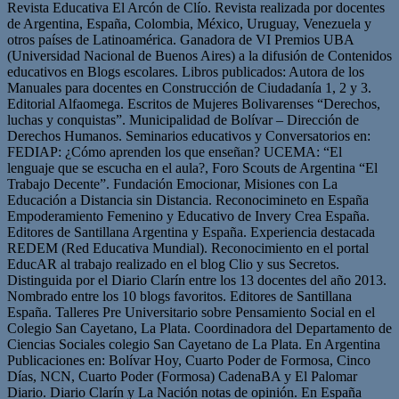
Revista Educativa El Arcón de Clío. Revista realizada por docentes
de Argentina, España, Colombia, México, Uruguay, Venezuela y
otros países de Latinoamérica. Ganadora de VI Premios UBA
(Universidad Nacional de Buenos Aires) a la difusión de Contenidos
educativos en Blogs escolares. Libros publicados: Autora de los
Manuales para docentes en Construcción de Ciudadanía 1, 2 y 3.
Editorial Alfaomega. Escritos de Mujeres Bolivarenses “Derechos,
luchas y conquistas”. Municipalidad de Bolívar – Dirección de
Derechos Humanos. Seminarios educativos y Conversatorios en:
FEDIAP: ¿Cómo aprenden los que enseñan? UCEMA: “El
lenguaje que se escucha en el aula?, Foro Scouts de Argentina “El
Trabajo Decente”. Fundación Emocionar, Misiones con La
Educación a Distancia sin Distancia. Reconocimineto en España
Empoderamiento Femenino y Educativo de Invery Crea España.
Editores de Santillana Argentina y España. Experiencia destacada
REDEM (Red Educativa Mundial). Reconocimiento en el portal
EducAR al trabajo realizado en el blog Clio y sus Secretos.
Distinguida por el Diario Clarín entre los 13 docentes del año 2013.
Nombrado entre los 10 blogs favoritos. Editores de Santillana
España. Talleres Pre Universitario sobre Pensamiento Social en el
Colegio San Cayetano, La Plata. Coordinadora del Departamento de
Ciencias Sociales colegio San Cayetano de La Plata. En Argentina
Publicaciones en: Bolívar Hoy, Cuarto Poder de Formosa, Cinco
Días, NCN, Cuarto Poder (Formosa) CadenaBA y El Palomar
Diario. Diario Clarín y La Nación notas de opinión. En España