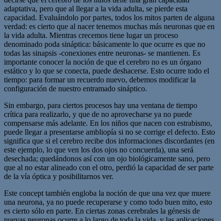
adaptativa, pero que al llegar a la vida adulta, se pierde esta
capacidad. Evaluándolo por partes, todos los mitos parten de alguna
verdad: es cierto que al nacer tenemos muchas más neuronas que en
la vida adulta. Mientras crecemos tiene lugar un proceso
denominado poda sináptica: básicamente lo que ocurre es que no
todas las sinapsis -conexiones entre neuronas- se mantienen. Es
importante conocer la noción de que el cerebro no es un órgano
estático y lo que se conecta, puede deshacerse. Esto ocurre todo el
tiempo: para formar un recuerdo nuevo, debemos modificar la
configuración de nuestro entramado sináptico.
Sin embargo, para ciertos procesos hay una ventana de tiempo
crítica para realizarlo, y que de no aprovecharse ya no puede
compensarse más adelante. En los niños que nacen con estrabismo,
puede llegar a presentarse ambliopía si no se corrige el defecto. Esto
significa que si el cerebro recibe dos informaciones discordantes (en
este ejemplo, lo que ven los dos ojos no concuerda), una será
desechada; quedándonos así con un ojo biológicamente sano, pero
que al no estar alineado con el otro, perdió la capacidad de ser parte
de la vía óptica y posibilitarnos ver.
Este concept también engloba la noción de que una vez que muere
una neurona, ya no puede recuperarse y como todo buen mito, esto
es cierto sólo en parte. En ciertas zonas cerebrales la génesis de
nuevas neuronas ocurre a lo largo de toda la vida, y las aplicaciones