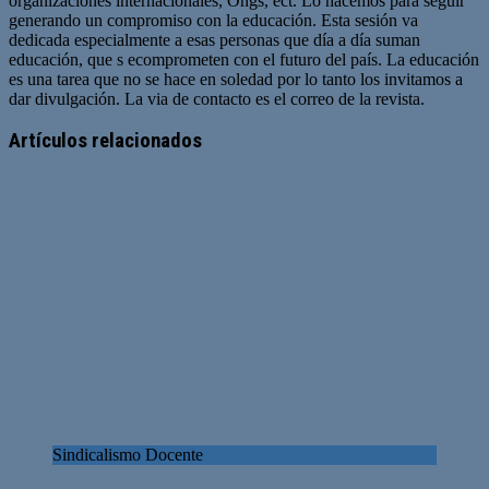
organizaciones internacionales, Ongs, ect. Lo hacemos para seguir
generando un compromiso con la educación. Esta sesión va
dedicada especialmente a esas personas que día a día suman
educación, que s ecomprometen con el futuro del país. La educación
es una tarea que no se hace en soledad por lo tanto los invitamos a
dar divulgación. La via de contacto es el correo de la revista.
Sitio
web
Artículos relacionados
Sindicalismo Docente