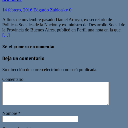
14 febrero, 2016
Edgardo Zablotsky
0
A fines de noviembre pasado Daniel Arroyo, ex secretario de
Políticas Sociales de la Nación y ex ministro de Desarrollo Social de
la Provincia de Buenos Aires, publicó en Perfil una nota en la que
[…]
Sé el primero en comentar
Deja un comentario
Su dirección de correo electrónico no será publicada.
Comentario
Nombre
*