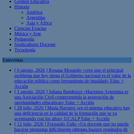
Gestión Educativa
Historia
América
Argentina
Asia y África
Ciencias Exactas
Música y Arte
Pedagogía
Sindicalismo Docente
Tecnología
Entrevistas
[ 6 agosto, 2026 ]
Rosana Morando «creo que el principal
problema que hoy niega el Gobierno nacional es el valor de la
educación pública como herramienta de igualdad»
Educ +
Acción
[ 1 agosto, 2026 ]
Juliana Bambozzi «Hacemos Argentina es
una Asociación Civil comprometida la generación de
oportunidades educativas»
Educ + Acción
[ 28 julio, 2026 ]
María Navarro «en el sistema educativo hay
una deficiencia en la calidad de la formación que se va
acentuando con los años» UCALP
Educ + Acción
[ 12 julio, 2026 ]
Fernando Zullo «Un docente que no pueda
hacerse preguntas difícilmente obtenga buenos resultados de