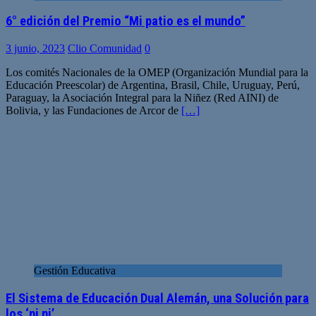
6° edición del Premio “Mi patio es el mundo”
3 junio, 2023
Clio Comunidad
0
Los comités Nacionales de la OMEP (Organización Mundial para la
Educación Preescolar) de Argentina, Brasil, Chile, Uruguay, Perú,
Paraguay, la Asociación Integral para la Niñez (Red AINI) de
Bolivia, y las Fundaciones de Arcor de
[…]
Gestión Educativa
El Sistema de Educación Dual Alemán, una Solución para
los ‘ni ni’