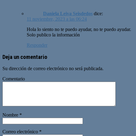
Daniela Leiva Seisdedos
dice:
11 noviembre, 2023 a las 06:24
Hola lo siento no te puedo ayudar, no te puedo ayudar.
Solo publico la información
Responder
Deja un comentario
Su dirección de correo electrónico no será publicada.
Comentario
Nombre
*
Correo electrónico
*