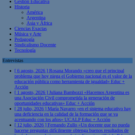
Gestión Educativa
Historia
América
Argentina
Asia y África
Ciencias Exactas
Música y Arte
Pedagogía
Sindicalismo Docente
Tecnología
Entrevistas
[ 6 agosto, 2026 ]
Rosana Morando «creo que el principal
problema que hoy niega el Gobierno nacional es el valor de la
educación pública como herramienta de igualdad»
Educ +
Acción
[ 1 agosto, 2026 ]
Juliana Bambozzi «Hacemos Argentina es
una Asociación Civil comprometida la generación de
oportunidades educativas»
Educ + Acción
[ 28 julio, 2026 ]
María Navarro «en el sistema educativo hay
una deficiencia en la calidad de la formación que se va
acentuando con los años» UCALP
Educ + Acción
[ 12 julio, 2026 ]
Fernando Zullo «Un docente que no pueda
hacerse preguntas difícilmente obtenga buenos resultados de