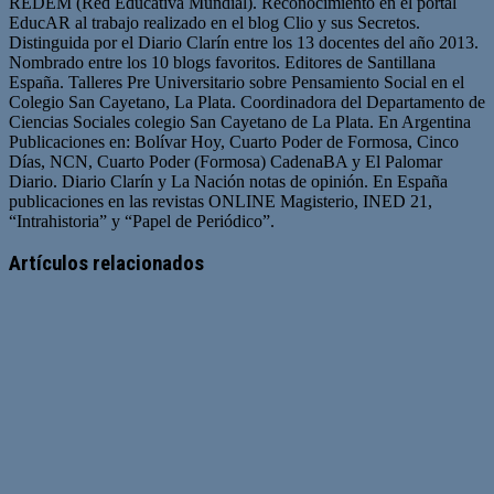
REDEM (Red Educativa Mundial). Reconocimiento en el portal
EducAR al trabajo realizado en el blog Clio y sus Secretos.
Distinguida por el Diario Clarín entre los 13 docentes del año 2013.
Nombrado entre los 10 blogs favoritos. Editores de Santillana
España. Talleres Pre Universitario sobre Pensamiento Social en el
Colegio San Cayetano, La Plata. Coordinadora del Departamento de
Ciencias Sociales colegio San Cayetano de La Plata. En Argentina
Publicaciones en: Bolívar Hoy, Cuarto Poder de Formosa, Cinco
Días, NCN, Cuarto Poder (Formosa) CadenaBA y El Palomar
Diario. Diario Clarín y La Nación notas de opinión. En España
publicaciones en las revistas ONLINE Magisterio, INED 21,
“Intrahistoria” y “Papel de Periódico”.
Sitio
Facebook
Twitter
YouTube
web
Artículos relacionados