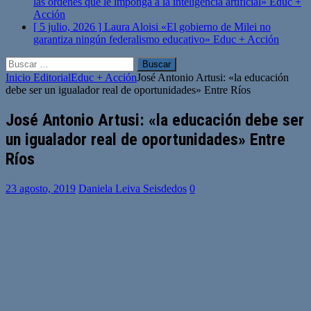
las órdenes que le imponga a la inteligencia artificial»
Educ +
Acción
[ 5 julio, 2026 ]
Laura Aloisi «El gobierno de Milei no
garantiza ningún federalismo educativo»
Educ + Acción
Buscar:
Inicio
Editorial
Educ + Acción
José Antonio Artusi: «la educación
debe ser un igualador real de oportunidades» Entre Ríos
José Antonio Artusi: «la educación debe ser
un igualador real de oportunidades» Entre
Ríos
23 agosto, 2019
Daniela Leiva Seisdedos
0