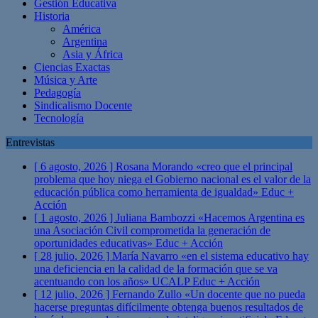
Gestión Educativa
Historia
América
Argentina
Asia y África
Ciencias Exactas
Música y Arte
Pedagogía
Sindicalismo Docente
Tecnología
Entrevistas
[ 6 agosto, 2026 ]
Rosana Morando «creo que el principal
problema que hoy niega el Gobierno nacional es el valor de la
educación pública como herramienta de igualdad»
Educ +
Acción
[ 1 agosto, 2026 ]
Juliana Bambozzi «Hacemos Argentina es
una Asociación Civil comprometida la generación de
oportunidades educativas»
Educ + Acción
[ 28 julio, 2026 ]
María Navarro «en el sistema educativo hay
una deficiencia en la calidad de la formación que se va
acentuando con los años» UCALP
Educ + Acción
[ 12 julio, 2026 ]
Fernando Zullo «Un docente que no pueda
hacerse preguntas difícilmente obtenga buenos resultados de