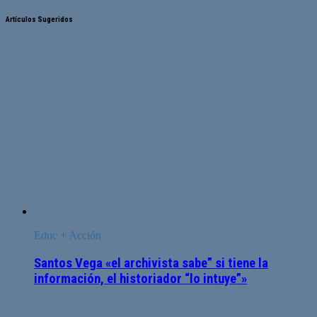
Artículos Sugeridos
Educ + Acción
Santos Vega «el archivista sabe” si tiene la
información, el historiador “lo intuye”»