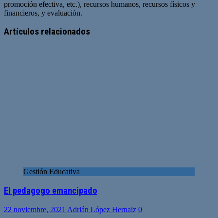
promoción efectiva, etc.), recursos humanos, recursos físicos y
financieros, y evaluación.
Sitio
web
Artículos relacionados
Gestión Educativa
El pedagogo emancipado
22 noviembre, 2021
Adrián López Hernaiz
0