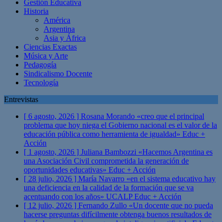
Gestión Educativa
Historia
América
Argentina
Asia y África
Ciencias Exactas
Música y Arte
Pedagogía
Sindicalismo Docente
Tecnología
Entrevistas
[ 6 agosto, 2026 ]
Rosana Morando «creo que el principal
problema que hoy niega el Gobierno nacional es el valor de la
educación pública como herramienta de igualdad»
Educ +
Acción
[ 1 agosto, 2026 ]
Juliana Bambozzi «Hacemos Argentina es
una Asociación Civil comprometida la generación de
oportunidades educativas»
Educ + Acción
[ 28 julio, 2026 ]
María Navarro «en el sistema educativo hay
una deficiencia en la calidad de la formación que se va
acentuando con los años» UCALP
Educ + Acción
[ 12 julio, 2026 ]
Fernando Zullo «Un docente que no pueda
hacerse preguntas difícilmente obtenga buenos resultados de