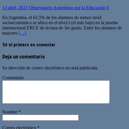
13 abril, 2023
Observatorio Argentinos por la Educación
0
En Argentina, el 61,5% de los alumnos de menor nivel
socioeconómico se ubica en el nivel I (el más bajo) en la prueba
internacional ERCE de lectura de 3er grado. Entre los alumnos de
mayores
[…]
Sé el primero en comentar
Deja un comentario
Su dirección de correo electrónico no será publicada.
Comentario
Nombre
*
Correo electrónico
*