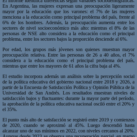
El informe identifica diferencias según variables sociodemográficas.
En Argentina, las mujeres expresan una preocupación ligeramente
mayor por la educación que los varones: el 7% de las mujeres
menciona a la educación como principal problema del país, frente al
6% de los hombres. Además, la preocupación aumenta entre los
sectores de nivel socioeconómico más alto: mientras el 8% de las
personas de NSE alto considera a la educación como el principal
problema, entre los sectores bajos la proporción desciende al 6%.
Por edad, los grupos más jóvenes son quienes muestran mayor
preocupación relativa. Entre las personas de 26 a 40 años, el 7%
considera a la educación como el principal problema del país,
mientras que entre los mayores de 61 años la cifra baja al 4%.
El estudio incorpora además un análisis sobre la percepción social
de la política educativa del gobierno nacional entre 2018 y 2026, a
partir de la Encuesta de Satisfacción Política y Opinión Pública de la
Universidad de San Andrés. Los resultados muestran niveles de
satisfacción bajos y fluctuantes: durante la mayor parte del período,
la aprobación de la política educativa nacional osciló entre el 20% y
el 35%.
El punto más alto de satisfacción se registró entre 2019 y comienzos
de 2020, cuando se aproximó al 45%. Luego descendió hasta
alcanzar uno de sus mínimos en 2022, con niveles cercanos al 20%.
Aunque desde 2023 se observa una recuperación parcial, en marzo