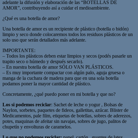
adelante la difusión y elaboración de las “BOTELLAS DE
AMOR”, contribuyendo así a cuidar el medioambiente.
¿Qué es una botella de amor?
Una botella de amor es un recipiente de plástico (botella o bidón)
limpio y seco donde colocaremos todos los residuos plásticos de un
solo uso que serán detallados más adelante.
IMPORTANTE:
– Todos los plásticos deben estar limpios y secos (podés pasarle un
trapito seco o húmedo y después secarlo).
– En nuestra botella de amor SÓLO VAN PLÁSTICOS.
– Es muy importante compactar con algún palo, aguja gruesa o
manga de la cuchara de madera para que en una sola botella
podamos poner la mayor cantidad de plástico.
Concretamente, ¿qué puedo poner en mi botella y que no?
Los si podemos reciclar
: Sachet de leche o yogur , Bolsas de
Naylon, sorbetes, paquetes de fideos, galletitas, azúcar. Blister de
Medicamentos, pale film, etiquetas de botellas, sobres de aderezos,
potes, maquinas de afeitar sin navajas, sobres de jugo, palitos de
chupetín y envolturas de caramelos.
Lo que no podemos reciclar:
papel, cartón, guantes de latex,