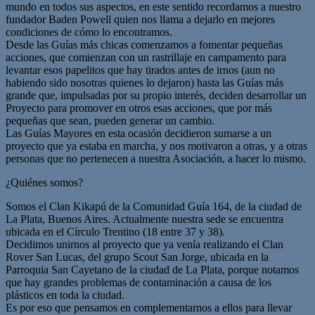
mundo en todos sus aspectos, en este sentido recordamos a nuestro
fundador Baden Powell quien nos llama a dejarlo en mejores
condiciones de cómo lo encontramos.
Desde las Guías más chicas comenzamos a fomentar pequeñas
acciones, que comienzan con un rastrillaje en campamento para
levantar esos papelitos que hay tirados antes de irnos (aun no
habiendo sido nosotras quienes lo dejaron) hasta las Guías más
grande que, impulsadas por su propio interés, deciden desarrollar un
Proyecto para promover en otros esas acciones, que por más
pequeñas que sean, pueden generar un cambio.
Las Guías Mayores en esta ocasión decidieron sumarse a un
proyecto que ya estaba en marcha, y nos motivaron a otras, y a otras
personas que no pertenecen a nuestra Asociación, a hacer lo mismo.
¿Quiénes somos?
Somos el Clan Kikapú de la Comunidad Guía 164, de la ciudad de
La Plata, Buenos Aires. Actualmente nuestra sede se encuentra
ubicada en el Círculo Trentino (18 entre 37 y 38).
Decidimos unirnos al proyecto que ya venía realizando el Clan
Rover San Lucas, del grupo Scout San Jorge, ubicada en la
Parroquia San Cayetano de la ciudad de La Plata, porque notamos
que hay grandes problemas de contaminación a causa de los
plásticos en toda la ciudad.
Es por eso que pensamos en complementarnos a ellos para llevar