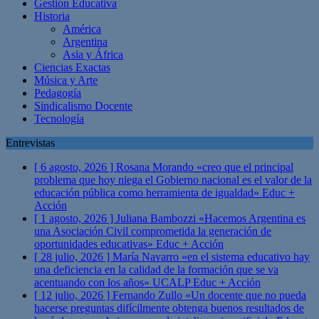
Gestión Educativa
Historia
América
Argentina
Asia y África
Ciencias Exactas
Música y Arte
Pedagogía
Sindicalismo Docente
Tecnología
Entrevistas
[ 6 agosto, 2026 ]
Rosana Morando «creo que el principal
problema que hoy niega el Gobierno nacional es el valor de la
educación pública como herramienta de igualdad»
Educ +
Acción
[ 1 agosto, 2026 ]
Juliana Bambozzi «Hacemos Argentina es
una Asociación Civil comprometida la generación de
oportunidades educativas»
Educ + Acción
[ 28 julio, 2026 ]
María Navarro «en el sistema educativo hay
una deficiencia en la calidad de la formación que se va
acentuando con los años» UCALP
Educ + Acción
[ 12 julio, 2026 ]
Fernando Zullo «Un docente que no pueda
hacerse preguntas difícilmente obtenga buenos resultados de