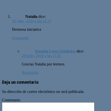
Natalia
dice:
28 julio, 2020 a las 11:13
Hermosa iniciativa
Responder
Daniela Leiva Seisdedos
dice:
29 julio, 2020 a las 11:35
Gracias Natalia por leernos.
Responder
Deja un comentario
Su dirección de correo electrónico no será publicada.
Comentario