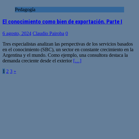
Pedagogía
El conocimiento como bien de exportación. Parte I
6 agosto, 2024
Claudio Pairoba
0
Tres especialistas analizan las perspectivas de los servicios basados
en el conocimiento (SBC), un sector en constante crecimiento en la
Argentina y el mundo. Como ejemplo, una consultora destaca la
demanda creciente desde el exterior
[…]
Paginación
1
2
3
»
de
entradas