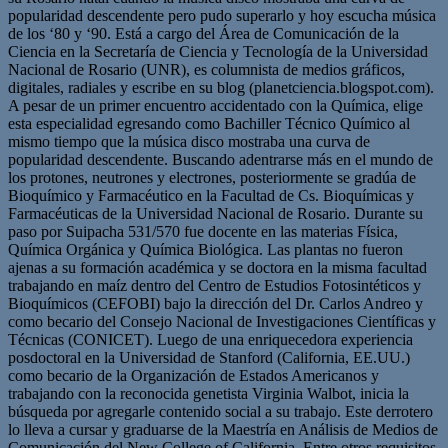
popularidad descendente pero pudo superarlo y hoy escucha música
de los ‘80 y ‘90. Está a cargo del Área de Comunicación de la
Ciencia en la Secretaría de Ciencia y Tecnología de la Universidad
Nacional de Rosario (UNR), es columnista de medios gráficos,
digitales, radiales y escribe en su blog (planetciencia.blogspot.com).
A pesar de un primer encuentro accidentado con la Química, elige
esta especialidad egresando como Bachiller Técnico Químico al
mismo tiempo que la música disco mostraba una curva de
popularidad descendente. Buscando adentrarse más en el mundo de
los protones, neutrones y electrones, posteriormente se gradúa de
Bioquímico y Farmacéutico en la Facultad de Cs. Bioquímicas y
Farmacéuticas de la Universidad Nacional de Rosario. Durante su
paso por Suipacha 531/570 fue docente en las materias Física,
Química Orgánica y Química Biológica. Las plantas no fueron
ajenas a su formación académica y se doctora en la misma facultad
trabajando en maíz dentro del Centro de Estudios Fotosintéticos y
Bioquímicos (CEFOBI) bajo la dirección del Dr. Carlos Andreo y
como becario del Consejo Nacional de Investigaciones Científicas y
Técnicas (CONICET). Luego de una enriquecedora experiencia
posdoctoral en la Universidad de Stanford (California, EE.UU.)
como becario de la Organización de Estados Americanos y
trabajando con la reconocida genetista Virginia Walbot, inicia la
búsqueda por agregarle contenido social a su trabajo. Este derrotero
lo lleva a cursar y graduarse de la Maestría en Análisis de Medios de
Comunicación del New College of California. Entre otros requisitos