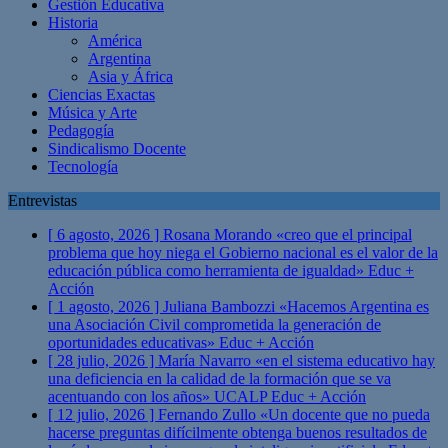
Gestión Educativa
Historia
América
Argentina
Asia y África
Ciencias Exactas
Música y Arte
Pedagogía
Sindicalismo Docente
Tecnología
Entrevistas
[ 6 agosto, 2026 ]
Rosana Morando «creo que el principal
problema que hoy niega el Gobierno nacional es el valor de la
educación pública como herramienta de igualdad»
Educ +
Acción
[ 1 agosto, 2026 ]
Juliana Bambozzi «Hacemos Argentina es
una Asociación Civil comprometida la generación de
oportunidades educativas»
Educ + Acción
[ 28 julio, 2026 ]
María Navarro «en el sistema educativo hay
una deficiencia en la calidad de la formación que se va
acentuando con los años» UCALP
Educ + Acción
[ 12 julio, 2026 ]
Fernando Zullo «Un docente que no pueda
hacerse preguntas difícilmente obtenga buenos resultados de