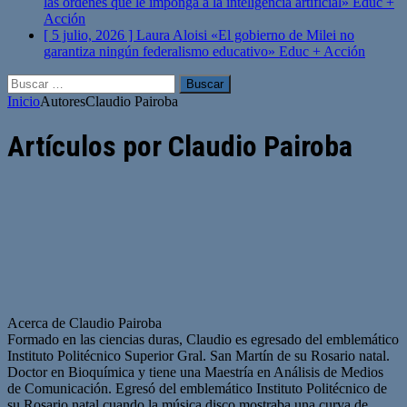
las órdenes que le imponga a la inteligencia artificial»
Educ +
Acción
[ 5 julio, 2026 ]
Laura Aloisi «El gobierno de Milei no
garantiza ningún federalismo educativo»
Educ + Acción
Buscar:
Inicio
Autores
Claudio Pairoba
Artículos por
Claudio Pairoba
Acerca de Claudio Pairoba
Formado en las ciencias duras, Claudio es egresado del emblemático
Instituto Politécnico Superior Gral. San Martín de su Rosario natal.
Doctor en Bioquímica y tiene una Maestría en Análisis de Medios
de Comunicación. Egresó del emblemático Instituto Politécnico de
su Rosario natal cuando la música disco mostraba una curva de