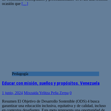
ocasión que
[…]
Pedagogía
Educar con misión, sueños y propósitos. Venezuela
1 junio, 2024
Mixzaida Yelitza Peña Zerpa
0
Resumen El Objetivo de Desarrollo Sostenible (ODS) 4 busca
garantizar una educación inclusiva, equitativa y de calidad, incluso
en contextos desafiantes. Esta meta representa una oportunidad de