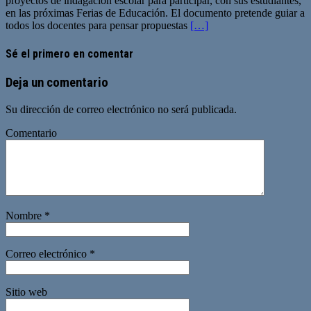
proyectos de indagación escolar para participar, con sus estudiantes,
en las próximas Ferias de Educación. El documento pretende guiar a
todos los docentes para pensar propuestas
[…]
Sé el primero en comentar
Deja un comentario
Su dirección de correo electrónico no será publicada.
Comentario
Nombre
*
Correo electrónico
*
Sitio web