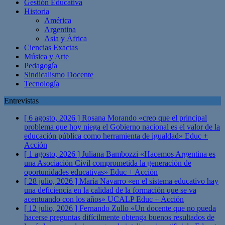
Gestión Educativa
Historia
América
Argentina
Asia y África
Ciencias Exactas
Música y Arte
Pedagogía
Sindicalismo Docente
Tecnología
Entrevistas
[ 6 agosto, 2026 ]
Rosana Morando «creo que el principal
problema que hoy niega el Gobierno nacional es el valor de la
educación pública como herramienta de igualdad»
Educ +
Acción
[ 1 agosto, 2026 ]
Juliana Bambozzi «Hacemos Argentina es
una Asociación Civil comprometida la generación de
oportunidades educativas»
Educ + Acción
[ 28 julio, 2026 ]
María Navarro «en el sistema educativo hay
una deficiencia en la calidad de la formación que se va
acentuando con los años» UCALP
Educ + Acción
[ 12 julio, 2026 ]
Fernando Zullo «Un docente que no pueda
hacerse preguntas difícilmente obtenga buenos resultados de