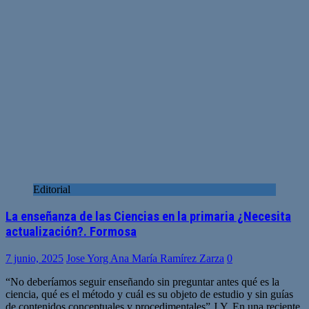
Editorial
La enseñanza de las Ciencias en la primaria ¿Necesita
actualización?. Formosa
7 junio, 2025
Jose Yorg Ana María Ramírez Zarza
0
“No deberíamos seguir enseñando sin preguntar antes qué es la
ciencia, qué es el método y cuál es su objeto de estudio y sin guías
de contenidos conceptuales y procedimentales”.J.Y. En una reciente