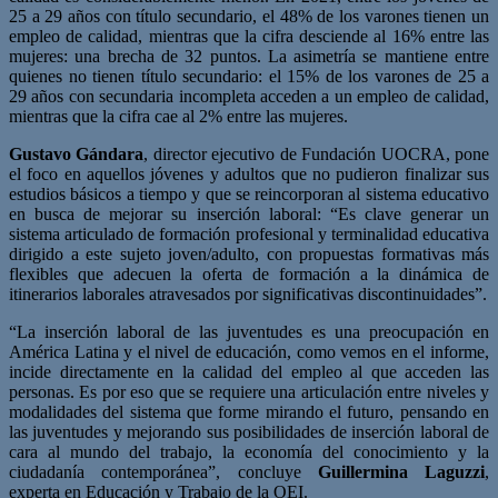
25 a 29 años con título secundario, el 48% de los varones tienen un
empleo de calidad, mientras que la cifra desciende al 16% entre las
mujeres: una brecha de 32 puntos. La asimetría se mantiene entre
quienes no tienen título secundario: el 15% de los varones de 25 a
29 años con secundaria incompleta acceden a un empleo de calidad,
mientras que la cifra cae al 2% entre las mujeres.
Gustavo Gándara
, director ejecutivo de Fundación UOCRA, pone
el foco en aquellos jóvenes y adultos que no pudieron finalizar sus
estudios básicos a tiempo y que se reincorporan al sistema educativo
en busca de mejorar su inserción laboral: “Es clave generar un
sistema articulado de formación profesional y terminalidad educativa
dirigido a este sujeto joven/adulto, con propuestas formativas más
flexibles que adecuen la oferta de formación a la dinámica de
itinerarios laborales atravesados por significativas discontinuidades”.
“La inserción laboral de las juventudes es una preocupación en
América Latina y el nivel de educación, como vemos en el informe,
incide directamente en la calidad del empleo al que acceden las
personas. Es por eso que se requiere una articulación entre niveles y
modalidades del sistema que forme mirando el futuro, pensando en
las juventudes y mejorando sus posibilidades de inserción laboral de
cara al mundo del trabajo, la economía del conocimiento y la
ciudadanía contemporánea”, concluye
Guillermina Laguzzi
,
experta en Educación y Trabajo de la OEI.