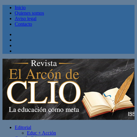
Inicio
Quienes somos
Aviso legal
Contacto
Facebook
Twitter
Linkedin
Youtube
Editorial
Educ + Acción