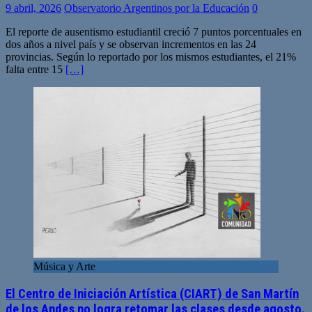
9 abril, 2026
Observatorio Argentinos por la Educación
0
El reporte de ausentismo estudiantil creció 7 puntos porcentuales en
dos años a nivel país y se observan incrementos en las 24
provincias. Según lo reportado por los mismos estudiantes, el 21%
falta entre 15
[…]
Música y Arte
El Centro de Iniciación Artística (CIART) de San Martín
de los Andes no logra retomar las clases desde agosto.