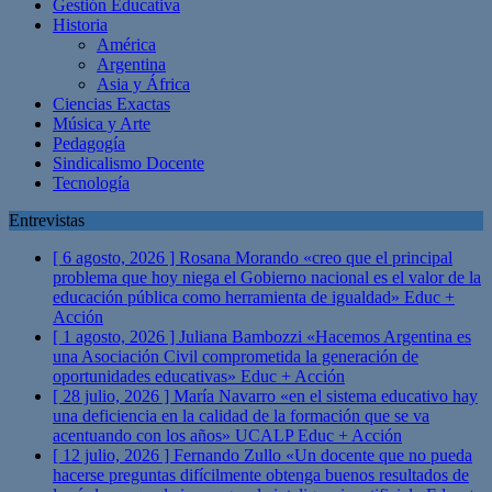
Gestión Educativa
Historia
América
Argentina
Asia y África
Ciencias Exactas
Música y Arte
Pedagogía
Sindicalismo Docente
Tecnología
Entrevistas
[ 6 agosto, 2026 ]
Rosana Morando «creo que el principal
problema que hoy niega el Gobierno nacional es el valor de la
educación pública como herramienta de igualdad»
Educ +
Acción
[ 1 agosto, 2026 ]
Juliana Bambozzi «Hacemos Argentina es
una Asociación Civil comprometida la generación de
oportunidades educativas»
Educ + Acción
[ 28 julio, 2026 ]
María Navarro «en el sistema educativo hay
una deficiencia en la calidad de la formación que se va
acentuando con los años» UCALP
Educ + Acción
[ 12 julio, 2026 ]
Fernando Zullo «Un docente que no pueda
hacerse preguntas difícilmente obtenga buenos resultados de