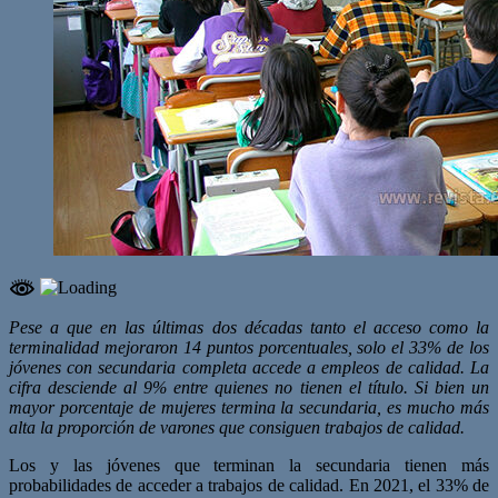
Pese a que en las últimas dos décadas tanto el acceso como la
terminalidad mejoraron 14 puntos porcentuales, solo el 33% de los
jóvenes con secundaria completa accede a empleos de calidad. La
cifra desciende al 9% entre quienes no tienen el título. Si bien un
mayor porcentaje de mujeres termina la secundaria, es mucho más
alta la proporción de varones que consiguen trabajos de calidad.
Los y las jóvenes que terminan la secundaria tienen más
probabilidades de acceder a trabajos de calidad. En 2021, el 33% de