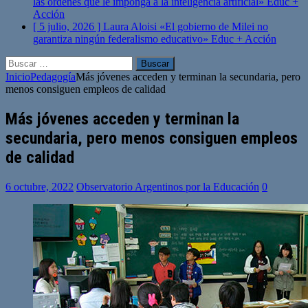
las órdenes que le imponga a la inteligencia artificial»
Educ +
Acción
[ 5 julio, 2026 ]
Laura Aloisi «El gobierno de Milei no
garantiza ningún federalismo educativo»
Educ + Acción
Buscar:
Inicio
Pedagogía
Más jóvenes acceden y terminan la secundaria, pero
menos consiguen empleos de calidad
Más jóvenes acceden y terminan la
secundaria, pero menos consiguen empleos
de calidad
6 octubre, 2022
Observatorio Argentinos por la Educación
0