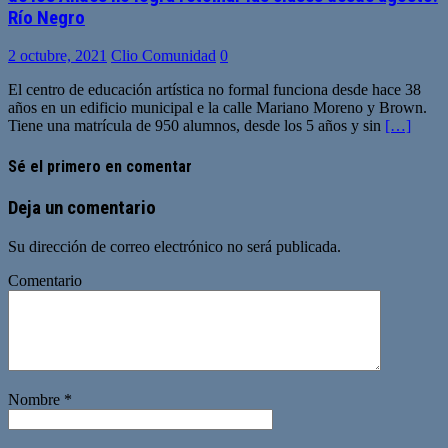
Río Negro
2 octubre, 2021
Clio Comunidad
0
El centro de educación artística no formal funciona desde hace 38
años en un edificio municipal e la calle Mariano Moreno y Brown.
Tiene una matrícula de 950 alumnos, desde los 5 años y sin
[…]
Sé el primero en comentar
Deja un comentario
Su dirección de correo electrónico no será publicada.
Comentario
Nombre
*