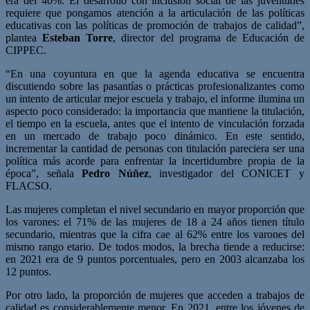
era del 40%. El desarrollo con inclusión social de las juventudes
requiere que pongamos atención a la articulación de las políticas
educativas con las políticas de promoción de trabajos de calidad”,
plantea
Esteban Torre
, director del programa de Educación de
CIPPEC.
“En una coyuntura en que la agenda educativa se encuentra
discutiendo sobre las pasantías o prácticas profesionalizantes como
un intento de articular mejor escuela y trabajo, el informe ilumina un
aspecto poco considerado: la importancia que mantiene la titulación,
el tiempo en la escuela, antes que el intento de vinculación forzada
en un mercado de trabajo poco dinámico. En este sentido,
incrementar la cantidad de personas con titulación pareciera ser una
política más acorde para enfrentar la incertidumbre propia de la
época”, señala
Pedro Núñez
, investigador del CONICET y
FLACSO.
Las mujeres completan el nivel secundario en mayor proporción que
los varones: el 71% de las mujeres de 18 a 24 años tienen título
secundario, mientras que la cifra cae al 62% entre los varones del
mismo rango etario. De todos modos, la brecha tiende a reducirse:
en 2021 era de 9 puntos porcentuales, pero en 2003 alcanzaba los
12 puntos.
Por otro lado, la proporción de mujeres que acceden a trabajos de
calidad es considerablemente menor. En 2021, entre los jóvenes de