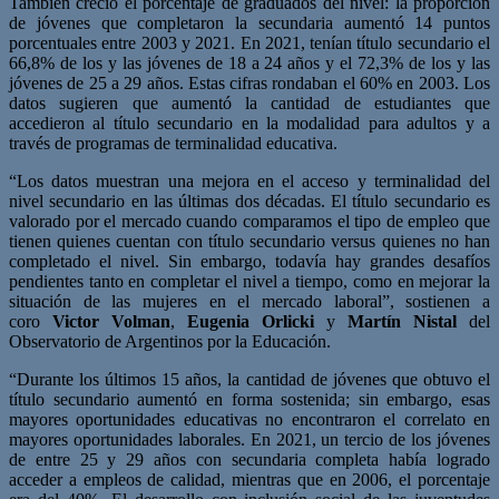
También creció el porcentaje de graduados del nivel: la proporción
de jóvenes que completaron la secundaria aumentó 14 puntos
porcentuales entre 2003 y 2021. En 2021, tenían título secundario el
66,8% de los y las jóvenes de 18 a 24 años y el 72,3% de los y las
jóvenes de 25 a 29 años. Estas cifras rondaban el 60% en 2003. Los
datos sugieren que aumentó la cantidad de estudiantes que
accedieron al título secundario en la modalidad para adultos y a
través de programas de terminalidad educativa.
“Los datos muestran una mejora en el acceso y terminalidad del
nivel secundario en las últimas dos décadas. El título secundario es
valorado por el mercado cuando comparamos el tipo de empleo que
tienen quienes cuentan con título secundario versus quienes no han
completado el nivel. Sin embargo, todavía hay grandes desafíos
pendientes tanto en completar el nivel a tiempo, como en mejorar la
situación de las mujeres en el mercado laboral”, sostienen a
coro
Victor Volman
,
Eugenia Orlicki
y
Martín Nistal
del
Observatorio de Argentinos por la Educación.
“Durante los últimos 15 años, la cantidad de jóvenes que obtuvo el
título secundario aumentó en forma sostenida; sin embargo, esas
mayores oportunidades educativas no encontraron el correlato en
mayores oportunidades laborales. En 2021, un tercio de los jóvenes
de entre 25 y 29 años con secundaria completa había logrado
acceder a empleos de calidad, mientras que en 2006, el porcentaje