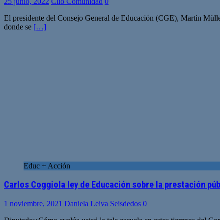
25 junio, 2022
Clio Comunidad
0
El presidente del Consejo General de Educación (CGE), Martín Müller
donde se
[…]
Educ + Acción
Carlos Coggiola ley de Educación sobre la prestación pú
1 noviembre, 2021
Daniela Leiva Seisdedos
0