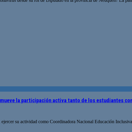
el Coronavirus desde su rol de Diputado en la provincia de Neuqu
omueve la participación activa tanto de los estudiantes co
a ejercer su actividad como Coordinadora Nacional Educación Inclusiva