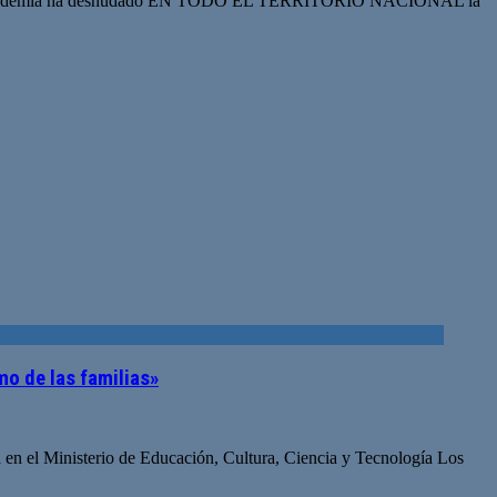
én? La pandemia ha desnudado EN TODO EL TERRITORIO NACIONAL la
mo de las familias»
 en el Ministerio de Educación, Cultura, Ciencia y Tecnología Los