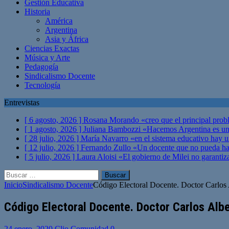
Gestión Educativa
Historia
América
Argentina
Asia y África
Ciencias Exactas
Música y Arte
Pedagogía
Sindicalismo Docente
Tecnología
Entrevistas
[ 6 agosto, 2026 ]
Rosana Morando «creo que el principal probl
[ 1 agosto, 2026 ]
Juliana Bambozzi «Hacemos Argentina es una
[ 28 julio, 2026 ]
María Navarro «en el sistema educativo hay 
[ 12 julio, 2026 ]
Fernando Zullo «Un docente que no pueda hacer
[ 5 julio, 2026 ]
Laura Aloisi «El gobierno de Milei no garanti
Buscar:
Inicio
Sindicalismo Docente
Código Electoral Docente­. Doctor Carlos
Código Electoral Docente­. Doctor Carlos Alb
24 enero, 2020
Clio Comunidad
0