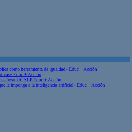
ública como herramienta de igualdad»
Educ + Acción
ativas»
Educ + Acción
on los años» UCALP
Educ + Acción
 le imponga a la inteligencia artificial»
Educ + Acción