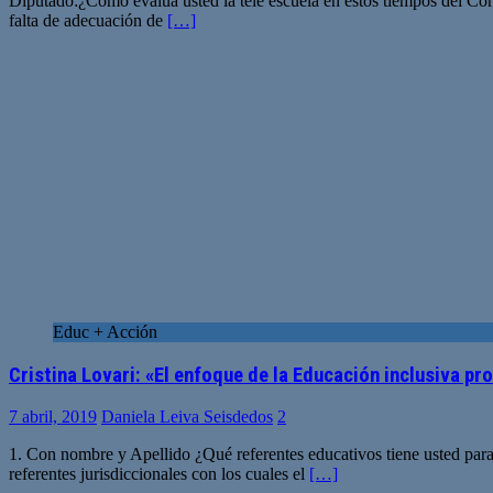
Diputado:¿Cómo evalúa usted la tele escuela en estos tiempos d
falta de adecuación de
[…]
Educ + Acción
Cristina Lovari: «El enfoque de la Educación inclusiva pr
7 abril, 2019
Daniela Leiva Seisdedos
2
1. Con nombre y Apellido ¿Qué referentes educativos tiene usted par
referentes jurisdiccionales con los cuales el
[…]