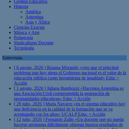
Gestión Educativa
Historia
América
Argentina
Asia y África
Ciencias Exactas
Música y Arte
Pedagogía
Sindicalismo Docente
Tecnología
Entrevistas
[ 6 agosto, 2026 ]
Rosana Morando «creo que el principal
problema que hoy niega el Gobierno nacional es el valor de la
educación pública como herramienta de igualdad»
Educ +
Acción
[ 1 agosto, 2026 ]
Juliana Bambozzi «Hacemos Argentina es
una Asociación Civil comprometida la generación de
oportunidades educativas»
Educ + Acción
[ 28 julio, 2026 ]
María Navarro «en el sistema educativo hay
una deficiencia en la calidad de la formación que se va
acentuando con los años» UCALP
Educ + Acción
[ 12 julio, 2026 ]
Fernando Zullo «Un docente que no pueda
hacerse preguntas difícilmente obtenga buenos resultados de