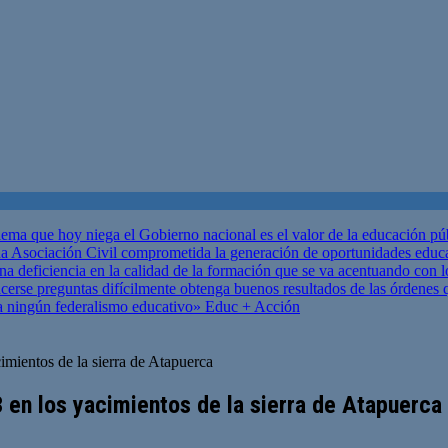
ema que hoy niega el Gobierno nacional es el valor de la educación p
 Asociación Civil comprometida la generación de oportunidades educ
una deficiencia en la calidad de la formación que se va acentuando c
se preguntas difícilmente obtenga buenos resultados de las órdenes que
za ningún federalismo educativo»
Educ + Acción
mientos de la sierra de Atapuerca
en los yacimientos de la sierra de Atapuerca