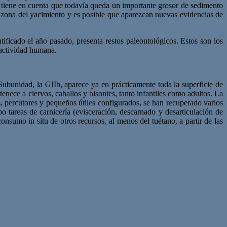
se tiene en cuenta que todavía queda un importante grosor de sedimento
a zona del yacimiento y es posible que aparezcan nuevas evidencias de
ificado el año pasado, presenta restos paleontológicos. Estos son los
 actividad humana.
ubunidad, la GIIb, aparece ya en prácticamente toda la superficie de
enece a ciervos, caballos y bisontes, tanto infantiles como adultos. La
as, percutores y pequeños útiles configurados, se han recuperado varios
 tareas de carnicería (evisceración, descarnado y desarticulación de
nsumo in situ de otros recursos, al menos del tuétano, a partir de las