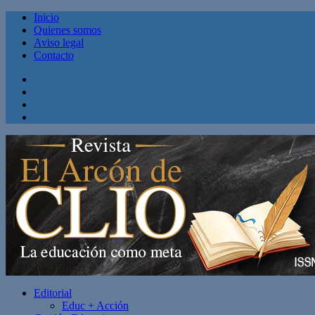
Inicio
Quienes somos
Aviso legal
Contacto
Facebook
Twitter
Linkedin
Youtube
Editorial
Educ + Acción