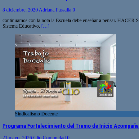
8 diciembre, 2020
Adriana Passalia
0
continuamos con la nota la Escuela debe enseñar a pensar. HACER Sigu
Sistema Educativo,
[…]
Sindicalismo Docente
Programa Fortalecimiento del Tramo de Inicio Acompaña
21 mayo, 2026
Clio Comunidad
0