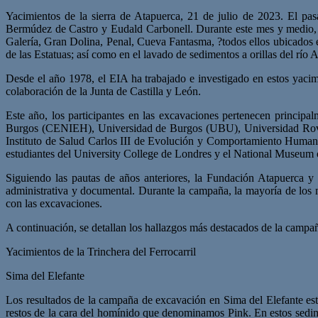
Yacimientos de la sierra de Atapuerca, 21 de julio de 2023. El pa
Bermúdez de Castro y Eudald Carbonell. Durante este mes y medio, u
Galería, Gran Dolina, Penal, Cueva Fantasma, ?todos ellos ubicados 
de las Estatuas; así como en el lavado de sedimentos a orillas del río 
Desde el año 1978, el EIA ha trabajado e investigado en estos yacim
colaboración de la Junta de Castilla y León.
Este año, los participantes en las excavaciones pertenecen princip
Burgos (CENIEH), Universidad de Burgos (UBU), Universidad Rovir
Instituto de Salud Carlos III de Evolución y Comportamiento Huma
estudiantes del University College de Londres y el National Museum o
Siguiendo las pautas de años anteriores, la Fundación Atapuerca y
administrativa y documental. Durante la campaña, la mayoría de los 
con las excavaciones.
A continuación, se detallan los hallazgos más destacados de la campañ
Yacimientos de la Trinchera del Ferrocarril
Sima del Elefante
Los resultados de la campaña de excavación en Sima del Elefante est
restos de la cara del homínido que denominamos Pink. En estos sedime