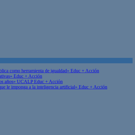
ública como herramienta de igualdad»
Educ + Acción
ativas»
Educ + Acción
on los años» UCALP
Educ + Acción
 le imponga a la inteligencia artificial»
Educ + Acción