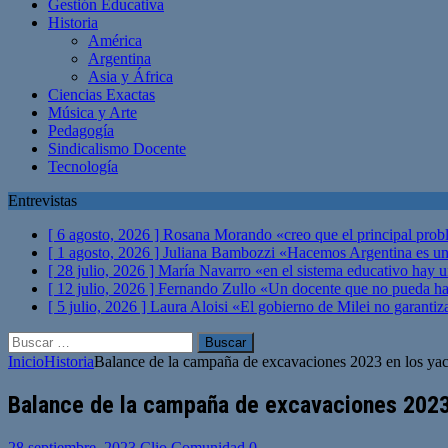
Gestión Educativa
Historia
América
Argentina
Asia y África
Ciencias Exactas
Música y Arte
Pedagogía
Sindicalismo Docente
Tecnología
Entrevistas
[ 6 agosto, 2026 ]
Rosana Morando «creo que el principal probl
[ 1 agosto, 2026 ]
Juliana Bambozzi «Hacemos Argentina es una
[ 28 julio, 2026 ]
María Navarro «en el sistema educativo hay 
[ 12 julio, 2026 ]
Fernando Zullo «Un docente que no pueda hacer
[ 5 julio, 2026 ]
Laura Aloisi «El gobierno de Milei no garanti
Buscar:
Inicio
Historia
Balance de la campaña de excavaciones 2023 en los yaci
Balance de la campaña de excavaciones 2023 
28 septiembre, 2023
Clio Comunidad
0