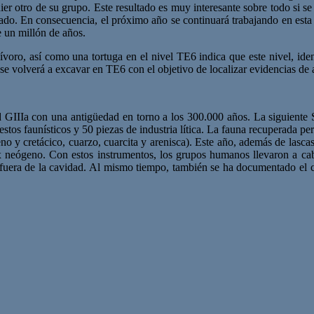
uier otro de su grupo. Este resultado es muy interesante sobre todo si 
lado. En consecuencia, el próximo año se continuará trabajando en est
e un millón de años.
voro, así como una tortuga en el nivel TE6 indica que este nivel, ident
o se volverá a excavar en TE6 con el objetivo de localizar evidencias de
d GIIIa con una antigüedad en torno a los 300.000 años. La siguiente S
tos faunísticos y 50 piezas de industria lítica. La fauna recuperada pert
geno y cretácico, cuarzo, cuarcita y arenisca). Este año, además de lasc
ex neógeno. Con estos instrumentos, los grupos humanos llevaron a cabo
s fuera de la cavidad. Al mismo tiempo, también se ha documentado el co