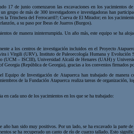
sado 17 de junio comenzaron las excavaciones en los yacimientos de 
n grupo de más de 300 investigadores e investigadoras han participado
en la Trinchera del Ferrocarril?; Cueva de El Mirador; en los yacimien
Arlanzón, a su paso por Ibeas de Juarros (Burgos).
ientos de manera ininterrumpida. Un año más, este equipo se ha alojado
almente a los centros de investigación incluidos en el Proyecto Atapu
a i Virgili (URV), Instituto de Paleoecología Humana y Evolución 
no (UCM – ISCIII), Universidad Alcalá de Henares (UAH) y Universid
f Georgia (República de Georgia), gracias a los convenios firmados por
 el Equipo de Investigación de Atapuerca han trabajado de manera co
miembros de la Fundación Atapuerca realiza tareas de organización, log
a en cada uno de los yacimientos en los que se ha trabajado:
e año han sido muy positivos. Por un lado, se ha excavado la parte de 
ntos se ha recuperado un canto de río de cuarzo tallado. Esto significa