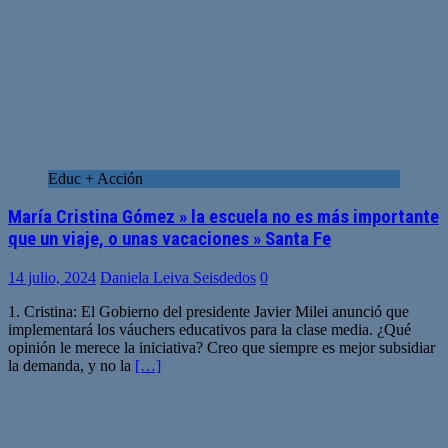
Educ + Acción
María Cristina Gómez » la escuela no es más importante
que un viaje, o unas vacaciones » Santa Fe
14 julio, 2024
Daniela Leiva Seisdedos
0
1. Cristina: El Gobierno del presidente Javier Milei anunció que
implementará los váuchers educativos para la clase media. ¿Qué
opinión le merece la iniciativa? Creo que siempre es mejor subsidiar
la demanda, y no la
[…]