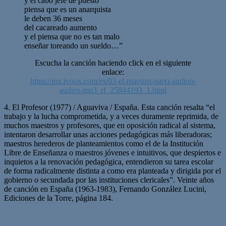
y el cabo jefe de puesto
piensa que es un anarquista
le deben 36 meses
del cacareado aumento
y el piensa que no es tan malo
enseñar toreando un sueldo…”
Escucha la canción haciendo click en el siguiente
enlace:
https://mx.ivoox.com/es/03-el-maestro-patxi-andion-
audios-mp3_rf_25844193_1.html
4. El Profesor (1977) / Aguaviva / España. Esta canción resalta “el
trabajo y la lucha comprometida, y a veces duramente reprimida, de
muchos maestros y profesores, que en oposición radical al sistema,
intentaron desarrollar unas acciones pedagógicas más liberadoras;
maestros herederos de planteamientos como el de la Institución
Libre de Enseñanza o maestros jóvenes e intuitivos, que despiertos e
inquietos a la renovación pedagógica, entendieron su tarea escolar
de forma radicalmente distinta a como era planteada y dirigida por el
gobierno o secundada por las instituciones clericales”. Veinte años
de canción en España (1963-1983), Fernando González Lucini,
Ediciones de la Torre, página 184.