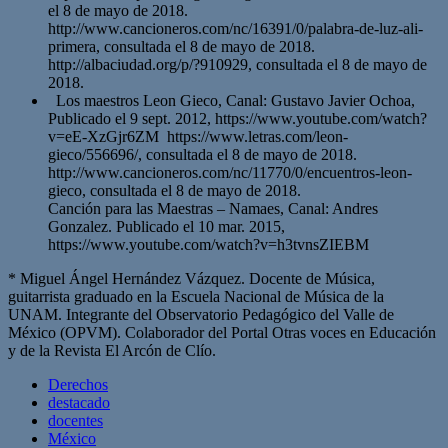
el 8 de mayo de 2018.
http://www.cancioneros.com/nc/16391/0/palabra-de-luz-ali-
primera, consultada el 8 de mayo de 2018.
http://albaciudad.org/p/?910929, consultada el 8 de mayo de
2018.
Los maestros Leon Gieco, Canal: Gustavo Javier Ochoa,
Publicado el 9 sept. 2012, https://www.youtube.com/watch?
v=eE-XzGjr6ZM https://www.letras.com/leon-
gieco/556696/, consultada el 8 de mayo de 2018.
http://www.cancioneros.com/nc/11770/0/encuentros-leon-
gieco, consultada el 8 de mayo de 2018.
Canción para las Maestras – Namaes, Canal: Andres
Gonzalez. Publicado el 10 mar. 2015,
https://www.youtube.com/watch?v=h3tvnsZIEBM
* Miguel Ángel Hernández Vázquez. Docente de Música,
guitarrista graduado en la Escuela Nacional de Música de la
UNAM. Integrante del Observatorio Pedagógico del Valle de
México (OPVM). Colaborador del Portal Otras voces en Educación
y de la Revista El Arcón de Clío.
Derechos
destacado
docentes
México