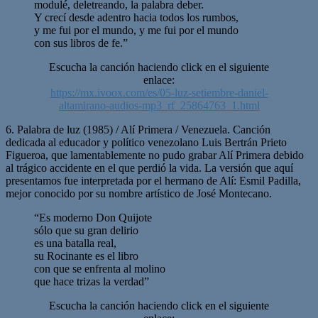
modulé, deletreando, la palabra deber.
Y crecí desde adentro hacia todos los rumbos,
y me fui por el mundo, y me fui por el mundo
con sus libros de fe.”
Escucha la canción haciendo click en el siguiente
enlace:
https://mx.ivoox.com/es/05-luz-setiembre-daniel-
altamirano-audios-mp3_rf_25864763_1.html
6. Palabra de luz (1985) / Alí Primera / Venezuela. Canción
dedicada al educador y político venezolano Luis Bertrán Prieto
Figueroa, que lamentablemente no pudo grabar Alí Primera debido
al trágico accidente en el que perdió la vida. La versión que aquí
presentamos fue interpretada por el hermano de Alí: Esmil Padilla,
mejor conocido por su nombre artístico de José Montecano.
“Es moderno Don Quijote
sólo que su gran delirio
es una batalla real,
su Rocinante es el libro
con que se enfrenta al molino
que hace trizas la verdad”
Escucha la canción haciendo click en el siguiente