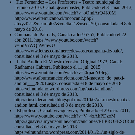
Tito Fernandez – Los Profesores – Teatro municipal de
Temuco 2010, Canal: geasemaster, Publicado el 31 mar. 2013,
https://www.youtube.com/watch?v=oOmiArQ4K0M
http://www.eltemucano.cl/tmcocan2.php?
abxyz02=&ncan=407&vuelta=1&nsec=59, consultada el 8 de
mayo de 2018.
Campana de Palo .flv, Canal: carlos95755, Publicado el 22
abr. 2011, https://www.youtube.com/watch?
v=5dVrWQnWmwU
https://www.letras.com/mercedes-sosa/campana-de-palo/,
consultada el 8 de mayo de 2018.
Patxi Andion El Maestro Version Original 1973, Canal:
Radhames Cabrera, Publicado el 11 jul. 2015,
https://www.youtube.com/watch?v=j0rpaoY0Ieg.
http://www.albumcancionyletra.com/el-maestro_de_patxi-
andion___28201.aspx, consultada el 8 de mayo de 2018.
https://elmundano.wordpress.com/tag/patxi-andion/,
consultada el 8 de mayo de 2018.
http://kiuseldecadente.blogspot.mx/2010/07/el-maestro-patxi-
andion.html, consultada el 8 de mayo de 2018.
El profesor, Canal: vivaguaviva, Publicado el 29 mar. 2011,
https://www.youtube.com/watch?v=V_4xAhPDzoM.
http://aguaviva.myartsonline.com/canciones/ELPROFESOR.ht
consultada el 8 de mayo de 2018.
https://elmundano.wordpress.com/2014/01/21/un-siglo-de-