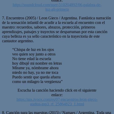
enlace:
https://soundcloud.com/user-510204892/06-palabra-de-
luz-ali-primera
7. Encuentros (2005) / Leon Gieco / Argentina. Fantástica narración
de la sensación infantil de acudir a la escuela al encuentro con el
maestro: recuerdos, sabores, abrazos, protección, primeros
aprendizajes, paisajes y trayectos se desparraman por esta canción
cuya belleza es ya sello característico en la trayectoria de este
cantautor argentino.
“Chispa de luz en los ojos
veo quien soy junto a otros
No tiene edad la escuela
hoy dibujé mi nombre en letras
Mírame ya, nómbrame ahora
miedo no hay, ya no me toca
Puedo sentir que queda afuera
como un milagro la vergüenza”
Escucha la canción haciendo click en el siguiente
enlace:
https://mx.ivoox.com/es/07-encuentros-leon-gieco-
audios-mp3_rf_25864823_1.html
8. Canción para las maestras (2015) / Namaes / Argentina. Toda una