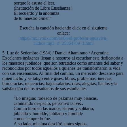
porque le asusta el leer.
¡Institución de Libre Enseñanza!
El recuerdo y la añoranza
de tu maestro Giner.”
Escucha la canción haciendo click en el siguiente
enlace:
https://mx.ivoox.com/es/04-el-profesor-aguaviva-
audios-mp3_rf_25864709_1.html
5. Luz de Setiembre (1984) / Daniel Altamirano / Argentina.
Excelentes imágenes llegan a nosotros al escuchar esta dedicatoria a
los maestros jubilados, que son retratados como amantes del saber y
reconocidos por todos aquellos a quienes les transformaron la vida
con sus enseñanzas. Al final del camino, un merecido descanso para
quien luchó y se fatigó entre gises, libros, problemas, inercias,
burocracias, reticencias, bajos salarios, risas, alegrías, llantos y la
satisfacción de los resultados de sus estudiantes.
“Lo imagino rodeado de palomas muy blancas,
caminando despacio, pensativo tal vez.
Con un libro en las manos, sereno y solitario,
jubilado y humilde, jubilado y humilde
como siempre lo fue.
A su lado, mi alma descifró tantos signos,