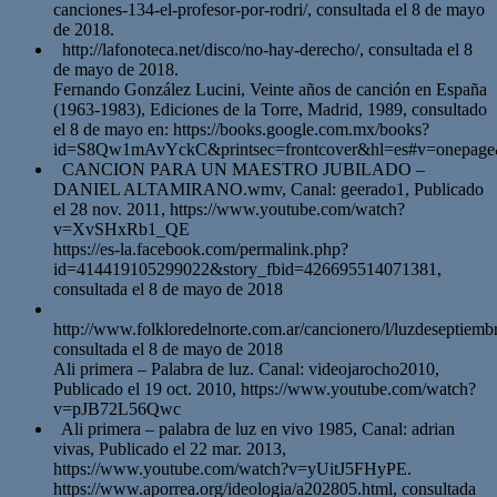
canciones-134-el-profesor-por-rodri/, consultada el 8 de mayo
de 2018.
http://lafonoteca.net/disco/no-hay-derecho/, consultada el 8
de mayo de 2018.
Fernando González Lucini, Veinte años de canción en España
(1963-1983), Ediciones de la Torre, Madrid, 1989, consultado
el 8 de mayo en: https://books.google.com.mx/books?
id=S8Qw1mAvYckC&printsec=frontcover&hl=es#v=onepage
CANCION PARA UN MAESTRO JUBILADO –
DANIEL ALTAMIRANO.wmv, Canal: geerado1, Publicado
el 28 nov. 2011, https://www.youtube.com/watch?
v=XvSHxRb1_QE
https://es-la.facebook.com/permalink.php?
id=414419105299022&story_fbid=426695514071381,
consultada el 8 de mayo de 2018
http://www.folkloredelnorte.com.ar/cancionero/l/luzdeseptiembr
consultada el 8 de mayo de 2018
Ali primera – Palabra de luz. Canal: videojarocho2010,
Publicado el 19 oct. 2010, https://www.youtube.com/watch?
v=pJB72L56Qwc
Ali primera – palabra de luz en vivo 1985, Canal: adrian
vivas, Publicado el 22 mar. 2013,
https://www.youtube.com/watch?v=yUitJ5FHyPE.
https://www.aporrea.org/ideologia/a202805.html, consultada