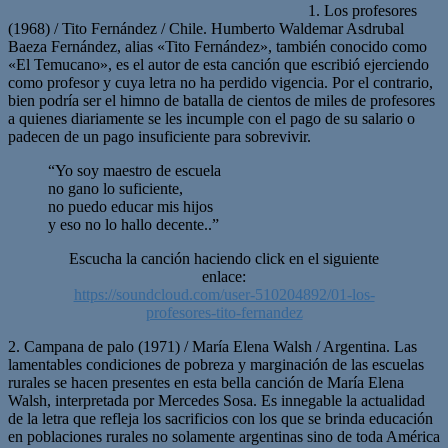
1. Los profesores
(1968) / Tito Fernández / Chile. Humberto Waldemar Asdrubal
Baeza Fernández, alias «Tito Fernández», también conocido como
«El Temucano», es el autor de esta canción que escribió ejerciendo
como profesor y cuya letra no ha perdido vigencia. Por el contrario,
bien podría ser el himno de batalla de cientos de miles de profesores
a quienes diariamente se les incumple con el pago de su salario o
padecen de un pago insuficiente para sobrevivir.
“Yo soy maestro de escuela
no gano lo suficiente,
no puedo educar mis hijos
y eso no lo hallo decente..”
Escucha la canción haciendo click en el siguiente
enlace:
https://soundcloud.com/user-510204892/01-los-
profesores-tito-fernandez
2. Campana de palo (1971) / María Elena Walsh / Argentina. Las
lamentables condiciones de pobreza y marginación de las escuelas
rurales se hacen presentes en esta bella canción de María Elena
Walsh, interpretada por Mercedes Sosa. Es innegable la actualidad
de la letra que refleja los sacrificios con los que se brinda educación
en poblaciones rurales no solamente argentinas sino de toda América