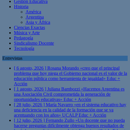
Gestión Educativa
Historia
América
Argentina
Asia y África
Ciencias Exactas
Música y Arte
Pedagogía
Sindicalismo Docente
Tecnología
Entrevistas
[ 6 agosto, 2026 ]
Rosana Morando «creo que el principal
problema que hoy niega el Gobierno nacional es el valor de la
educación pública como herramienta de igualdad»
Educ +
Acción
[ 1 agosto, 2026 ]
Juliana Bambozzi «Hacemos Argentina es
una Asociación Civil comprometida la generación de
oportunidades educativas»
Educ + Acción
[ 28 julio, 2026 ]
María Navarro «en el sistema educativo hay
una deficiencia en la calidad de la formación que se va
acentuando con los años» UCALP
Educ + Acción
[ 12 julio, 2026 ]
Fernando Zullo «Un docente que no pueda
hacerse preguntas difícilmente obtenga buenos resultados de