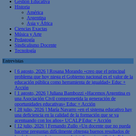
Gestión Educativa
Historia
América
Argentina
Asia y África
Ciencias Exactas
Música y Arte
Pedagogía
Sindicalismo Docente
Tecnología
Entrevistas
[ 6 agosto, 2026 ]
Rosana Morando «creo que el principal
problema que hoy niega el Gobierno nacional es el valor de la
educación pública como herramienta de igualdad»
Educ +
Acción
[ 1 agosto, 2026 ]
Juliana Bambozzi «Hacemos Argentina es
una Asociación Civil comprometida la generación de
oportunidades educativas»
Educ + Acción
[ 28 julio, 2026 ]
María Navarro «en el sistema educativo hay
una deficiencia en la calidad de la formación que se va
acentuando con los años» UCALP
Educ + Acción
[ 12 julio, 2026 ]
Fernando Zullo «Un docente que no pueda
hacerse preguntas difícilmente obtenga buenos resultados de