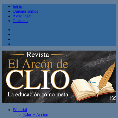
Inicio
Quienes somos
Aviso legal
Contacto
Facebook
Twitter
Linkedin
Youtube
Editorial
Educ + Acción