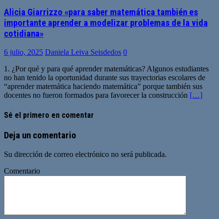
Alicia Giarrizzo «para saber matemática también es
importante aprender a modelizar problemas de la vida
cotidiana»
6 julio, 2025
Daniela Leiva Seisdedos
0
1. ¿Por qué y para qué aprender matemáticas? Algunos estudiantes
no han tenido la oportunidad durante sus trayectorias escolares de
“aprender matemática haciendo matemática” porque también sus
docentes no fueron formados para favorecer la construcción
[…]
Sé el primero en comentar
Deja un comentario
Su dirección de correo electrónico no será publicada.
Comentario