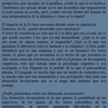
perspectiva, por ejemplo, de la genética, a todo lo que es la bioética.
Tendremos que pensar desde ya en una tecnoética que seguramente
ya está puesta en acción, pero ¿cuáles son los límites del manejo de
esta independencia de la máquina y cómo se lo regula?
El impacto de la IA hace necesario debatir sobre su regulación
Entonces, la IA, ¿puede desarrollar una conciencia?
A nivel de conciencia yo creo que sí y te diría que eso ya está, no es
que puede suceder. Creo que ya está desarrollada. ¿Qué es lo que
nos pone, de alguna manera, al resguardo? ¿Qué es lo que nos
garantiza la diferencia entre lo humano y la máquina? ¿Cómo poder
identificar qué es una máquina y qué es un humano? En cierto
modo, el alivio que yo encuentro es el hecho de que nosotros no
sólo somos seres de conciencia, no sólo es el planteo de los registros
cognitivos, esto que trabaja tanto la psicología cognitiva y acá
acompaño a Fua Púppolo en el sentido de lo que el psicoanálisis
plantea. El lenguaje es mucho más que un medio de comunicación,
es mucho más que una transmisión y una percepción. Hay toda una
dimensión inconsciente que es el rasgo más humano que nos
protege.
¿Podés profundizar sobre esa dimensión inconsciente?
Esa dimensión inconsciente es la que genera la posibilidad de los
equívocos, de los lapsos, de los malos entendidos, de las
ambigüedades, de generar justamente dificultades en la