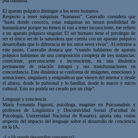
psicoanalista.
El aparato psíquico distingue a los seres humanos
Respecto a tener máquinas “humanas”, Caravallo considera que
“hasta donde conozco, estas máquinas no tienen posibilidad de
humanizarse porque no tienen ni van a tener inconsciente, me refiero
a un aparato psíquico singular. El ser humano tiene el privilegio de
ser el único ser de la naturaleza que cuenta con un aparato psíquico
desarrollado que lo diferencia de los otros seres vivos”. Al referirse a
este punto, Caravallo destaca que “cuando hablamos de aparato
psíquico hablamos de una composición compleja de tres instancias:
consciente, preconsciente e inconsciente, en una dinámica
permanente de relación intrapsi y sus transformaciones en
concordancia. Esta dinámica se conforma de imágenes, emociones y
sensaciones, singulares y enigmáticas que vienen del interior y desde
el afuera, desde lo pulsional y lo familiar, desde lo macro y micro
cultural. Esto no podría ser creado por un chip”.
Lenguaje y conciencia
María Fernanda Fignoni, psicóloga, magister en Psicoanalisis y
profesora de Lingüística y Discursividad Social (Facultad de
Psicología, Universidad Nacional de Rosario), aporta otra visión
respecto del impacto del lenguaje sobre el desarrollo de conciencia
en la IA.
¿La IA puede desarrollar conciencia?