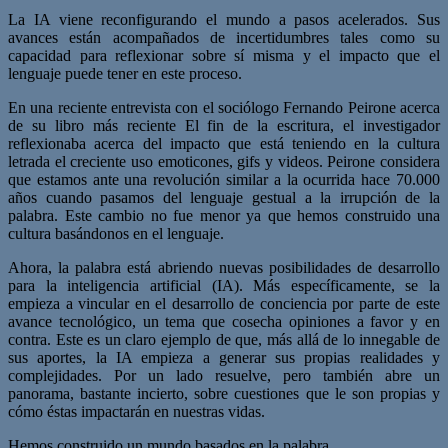
La IA viene reconfigurando el mundo a pasos acelerados. Sus
avances están acompañados de incertidumbres tales como su
capacidad para reflexionar sobre sí misma y el impacto que el
lenguaje puede tener en este proceso.
En una reciente entrevista con el sociólogo Fernando Peirone acerca
de su libro más reciente El fin de la escritura, el investigador
reflexionaba acerca del impacto que está teniendo en la cultura
letrada el creciente uso emoticones, gifs y videos. Peirone considera
que estamos ante una revolución similar a la ocurrida hace 70.000
años cuando pasamos del lenguaje gestual a la irrupción de la
palabra. Este cambio no fue menor ya que hemos construido una
cultura basándonos en el lenguaje.
Ahora, la palabra está abriendo nuevas posibilidades de desarrollo
para la inteligencia artificial (IA). Más específicamente, se la
empieza a vincular en el desarrollo de conciencia por parte de este
avance tecnológico, un tema que cosecha opiniones a favor y en
contra. Este es un claro ejemplo de que, más allá de lo innegable de
sus aportes, la IA empieza a generar sus propias realidades y
complejidades. Por un lado resuelve, pero también abre un
panorama, bastante incierto, sobre cuestiones que le son propias y
cómo éstas impactarán en nuestras vidas.
Hemos construido un mundo basados en la palabra