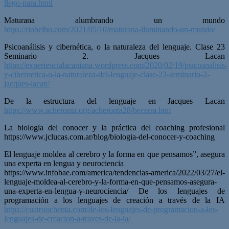
llego-para.html
Maturana alumbrando un mundo
https://riobelbo.com/2021/05/10/maturana-iluminando-un-mundo/
Psicoanálisis y cibernética, o la naturaleza del lenguaje. Clase 23
Seminario 2. Jacques Lacan
https://experiencialacaniana.wordpress.com/2020/02/19/psicoanalisis-
y-cibernetica-o-la-naturaleza-del-lenguaje-clase-23-seminario-2-
jacques-lacan/
De la estructura del lenguaje en Jacques Lacan
https://www.acheronta.org/acheronta28/becerra.htm
La biologia del conocer y la práctica del coaching profesional
https://www.jclucas.com.ar/blog/biologia-del-conocer-y-coaching
El lenguaje moldea al cerebro y la forma en que pensamos”, asegura
una experta en lengua y neurociencia
https://www.infobae.com/america/tendencias-america/2022/03/27/el-
lenguaje-moldea-al-cerebro-y-la-forma-en-que-pensamos-asegura-
una-experta-en-lengua-y-neurociencia/ De los lenguajes de
programación a los lenguajes de creación a través de la IA
https://cuatroochenta.com/de-los-lenguajes-de-programacion-a-los-
lenguajes-de-creacion-a-traves-de-la-ia/