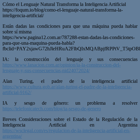
Cómo el Lenguaje Natural Transforma la Inteligencia Artificial
https://foqum.io/blog/como-el-lenguaje-natural-transforma-la-
inteligencia-artificial/
Están dadas las condiciones para que una máquina pueda hablar
sobre sí misma
https://www.pagina12.com.ar/787288-estan-dadas-las-condiciones-
para-que-una-maquina-pueda-habla?
fbclid=PAY2xjawG72hJleHRuA2FlbQIxMQABpjfRPPtV_T5tpO
IA: la construcción del lenguaje y sus consecuencias
https://www.lanacion.com.ar/opinion/ia-la-construccion-del-
lenguaje-y-sus-consecuencias-nid24072024/
Alan Turing, el padre de la inteligencia artificial
https://www.cultura.gob.ar/alan-turing-el-padre-de-la-inteligencia-
artificial-9162/
IA y sesgo de género: un problema a resolver
https://telefonicatech.com/blog/ia-sesgo-de-genero
Breves Consideraciones sobre el Estado de la Regulación de la
Inteligencia Artificial en Argentina
https://wsclegal.com/es/regulacion-de-la-inteligencia-artificial-en-
argentina/