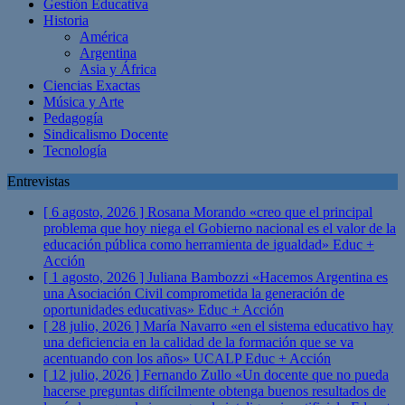
Gestión Educativa
Historia
América
Argentina
Asia y África
Ciencias Exactas
Música y Arte
Pedagogía
Sindicalismo Docente
Tecnología
Entrevistas
[ 6 agosto, 2026 ]
Rosana Morando «creo que el principal
problema que hoy niega el Gobierno nacional es el valor de la
educación pública como herramienta de igualdad»
Educ +
Acción
[ 1 agosto, 2026 ]
Juliana Bambozzi «Hacemos Argentina es
una Asociación Civil comprometida la generación de
oportunidades educativas»
Educ + Acción
[ 28 julio, 2026 ]
María Navarro «en el sistema educativo hay
una deficiencia en la calidad de la formación que se va
acentuando con los años» UCALP
Educ + Acción
[ 12 julio, 2026 ]
Fernando Zullo «Un docente que no pueda
hacerse preguntas difícilmente obtenga buenos resultados de