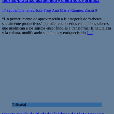
teórico-práctico académico y científico. Formosa
17 septiembre, 2022
Jose Yorg Ana María Ramírez Zarza
0
“Un primer intento de aproximación a la categoría de “saberes
socialmente productivos” permite reconocerlos en aquellos saberes
que modifican a los sujetos enseñándoles a transformar la naturaleza
y la cultura, modificando su habitus y enriqueciendo
[…]
Editorial