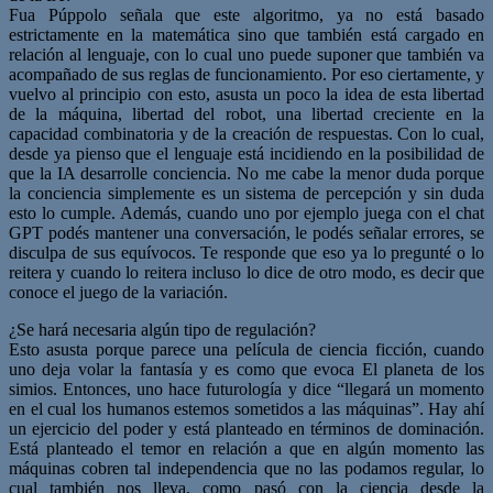
Fua Púppolo señala que este algoritmo, ya no está basado
estrictamente en la matemática sino que también está cargado en
relación al lenguaje, con lo cual uno puede suponer que también va
acompañado de sus reglas de funcionamiento. Por eso ciertamente, y
vuelvo al principio con esto, asusta un poco la idea de esta libertad
de la máquina, libertad del robot, una libertad creciente en la
capacidad combinatoria y de la creación de respuestas. Con lo cual,
desde ya pienso que el lenguaje está incidiendo en la posibilidad de
que la IA desarrolle conciencia. No me cabe la menor duda porque
la conciencia simplemente es un sistema de percepción y sin duda
esto lo cumple. Además, cuando uno por ejemplo juega con el chat
GPT podés mantener una conversación, le podés señalar errores, se
disculpa de sus equívocos. Te responde que eso ya lo pregunté o lo
reitera y cuando lo reitera incluso lo dice de otro modo, es decir que
conoce el juego de la variación.
¿Se hará necesaria algún tipo de regulación?
Esto asusta porque parece una película de ciencia ficción, cuando
uno deja volar la fantasía y es como que evoca El planeta de los
simios. Entonces, uno hace futurología y dice “llegará un momento
en el cual los humanos estemos sometidos a las máquinas”. Hay ahí
un ejercicio del poder y está planteado en términos de dominación.
Está planteado el temor en relación a que en algún momento las
máquinas cobren tal independencia que no las podamos regular, lo
cual también nos lleva, como pasó con la ciencia desde la