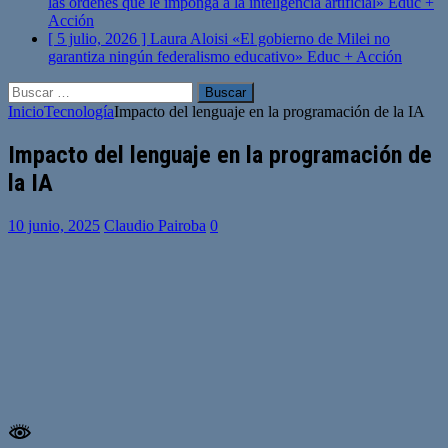
las órdenes que le imponga a la inteligencia artificial»
Educ +
Acción
[ 5 julio, 2026 ]
Laura Aloisi «El gobierno de Milei no
garantiza ningún federalismo educativo»
Educ + Acción
Buscar:
Inicio
Tecnología
Impacto del lenguaje en la programación de la IA
Impacto del lenguaje en la programación de
la IA
10 junio, 2025
Claudio Pairoba
0