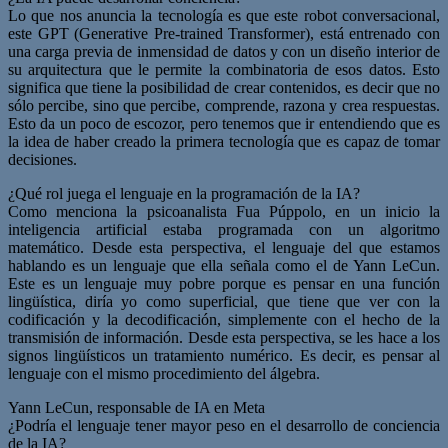
Lo que nos anuncia la tecnología es que este robot conversacional,
este GPT (Generative Pre-trained Transformer), está entrenado con
una carga previa de inmensidad de datos y con un diseño interior de
su arquitectura que le permite la combinatoria de esos datos. Esto
significa que tiene la posibilidad de crear contenidos, es decir que no
sólo percibe, sino que percibe, comprende, razona y crea respuestas.
Esto da un poco de escozor, pero tenemos que ir entendiendo que es
la idea de haber creado la primera tecnología que es capaz de tomar
decisiones.
¿Qué rol juega el lenguaje en la programación de la IA?
Como menciona la psicoanalista Fua Púppolo, en un inicio la
inteligencia artificial estaba programada con un algoritmo
matemático. Desde esta perspectiva, el lenguaje del que estamos
hablando es un lenguaje que ella señala como el de Yann LeCun.
Este es un lenguaje muy pobre porque es pensar en una función
lingüística, diría yo como superficial, que tiene que ver con la
codificación y la decodificación, simplemente con el hecho de la
transmisión de información. Desde esta perspectiva, se les hace a los
signos lingüísticos un tratamiento numérico. Es decir, es pensar al
lenguaje con el mismo procedimiento del álgebra.
Yann LeCun, responsable de IA en Meta
¿Podría el lenguaje tener mayor peso en el desarrollo de conciencia
de la IA?