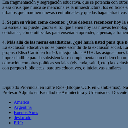
Esa fragmentación y segregación educativa, que se potencia con otros 
a esa crisis que nunca se menciona es la infraestructura, los edificios 
urbanos que marquen nuevas centralidades y que las hagan atractivas p
3. Según su visión como docente: ¿Qué debería reconocer hoy la es
La escuela no puede ignorar el rol que tienen hoy las nuevas tecnolog
cotidianas, cómo utilizarlas para enseñar a aprender, a pensar, a fomen
4. Más allá de las meras estadísticas, ¿qué haría usted para que 
La exclusión educativa no se puede escindir de la exclusión social. La
propuso Elisa Carrió en los 90, integrando la AUH, las asignaciones f
imprescindible para la subsistencia se complementa con el derecho uni
educación con otras políticas sociales (vivienda, salud, etc.) la exclus
con parques bibliotecas, parques educativos, o iniciativas similares.
Diputado Provincial en Entre Ríos (Bloque UCR en Cambiemos). Nac
Profesor Adjunto en Facultad de Arquitectura y Urbanismo. Docente de
América
Argentina
Buenos Aires
destacado
PRO