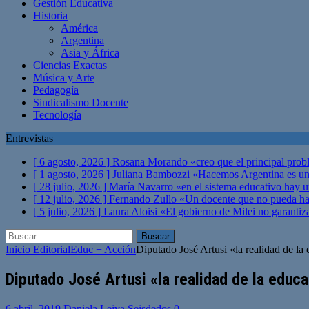
Gestión Educativa
Historia
América
Argentina
Asia y África
Ciencias Exactas
Música y Arte
Pedagogía
Sindicalismo Docente
Tecnología
Entrevistas
[ 6 agosto, 2026 ]
Rosana Morando «creo que el principal probl
[ 1 agosto, 2026 ]
Juliana Bambozzi «Hacemos Argentina es una
[ 28 julio, 2026 ]
María Navarro «en el sistema educativo hay 
[ 12 julio, 2026 ]
Fernando Zullo «Un docente que no pueda hacer
[ 5 julio, 2026 ]
Laura Aloisi «El gobierno de Milei no garanti
Buscar:
Inicio
Editorial
Educ + Acción
Diputado José Artusi «la realidad de la 
Diputado José Artusi «la realidad de la educa
6 abril, 2019
Daniela Leiva Seisdedos
0