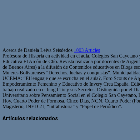
Acerca de Daniela Leiva Seisdedos
1003 Articles
Profesora de Historia en actividad en el aula. Colegios San Cayetano
Educativa El Arcón de Clío. Revista realizada por docentes de Arge
de Buenos Aires) a la difusión de Contenidos educativos en Blogs esc
Mujeres Bolivarenses “Derechos, luchas y conquistas”. Municipalid
UCEMA: “El lenguaje que se escucha en el aula?, Foro Scouts de Ar
Empoderamiento Femenino y Educativo de Invery Crea España. Edito
trabajo realizado en el blog Clio y sus Secretos. Distinguida por el D
Universitario sobre Pensamiento Social en el Colegio San Cayetano, 
Hoy, Cuarto Poder de Formosa, Cinco Días, NCN, Cuarto Poder (For
Magisterio, INED 21, “Intrahistoria” y “Papel de Periódico”.
Sitio
Facebook
Twitter
YouTube
web
Artículos relacionados