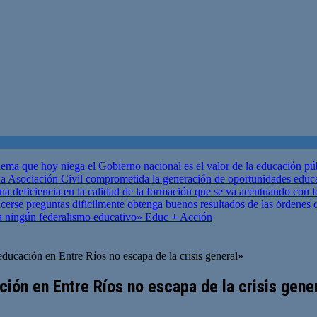
ema que hoy niega el Gobierno nacional es el valor de la educación p
 Asociación Civil comprometida la generación de oportunidades educ
una deficiencia en la calidad de la formación que se va acentuando c
se preguntas difícilmente obtenga buenos resultados de las órdenes que
za ningún federalismo educativo»
Educ + Acción
educación en Entre Ríos no escapa de la crisis general»
ción en Entre Ríos no escapa de la crisis gene