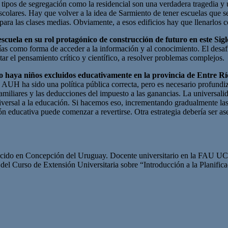
tipos de segregación como la residencial son una verdadera tragedia y 
escolares. Hay que volver a la idea de Sarmiento de tener escuelas que se
ara las clases medias. Obviamente, a esos edificios hay que llenarlos c
cuela en su rol protagónico de construcción de futuro en este Sigl
ías como forma de acceder a la información y al conocimiento. El desafí
tar el pensamiento crítico y científico, a resolver problemas complejos.
no haya niños excluidos educativamente en la provincia de Entre Rí
 AUH ha sido una política pública correcta, pero es necesario profundiz
amiliares y las deducciones del impuesto a las ganancias. La universal
versal a la educación. Si hacemos eso, incrementando gradualmente las p
ión educativa puede comenzar a revertirse. Otra estrategia debería ser as
ido en Concepción del Uruguay. Docente universitario en la FAU UCU
l Curso de Extensión Universitaria sobre “Introducción a la Planificac