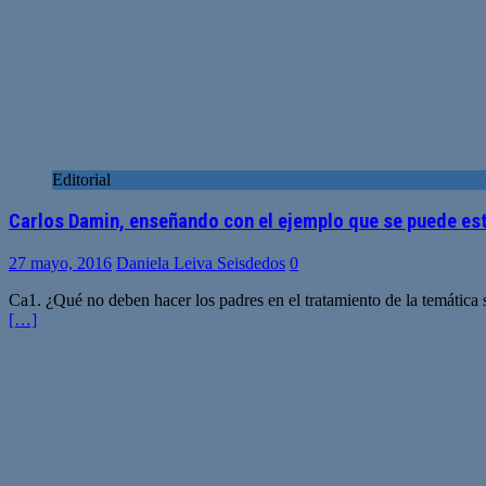
Editorial
Carlos Damin, enseñando con el ejemplo que se puede est
27 mayo, 2016
Daniela Leiva Seisdedos
0
Ca1. ¿Qué no deben hacer los padres en el tratamiento de la temática 
[…]