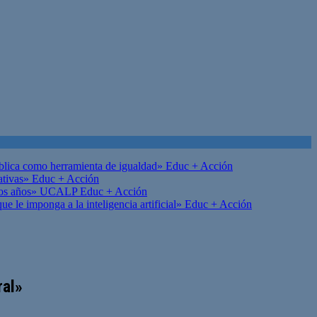
ública como herramienta de igualdad»
Educ + Acción
ativas»
Educ + Acción
on los años» UCALP
Educ + Acción
 le imponga a la inteligencia artificial»
Educ + Acción
ral»