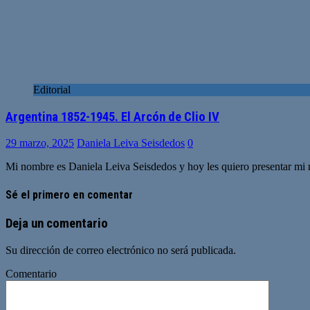
Editorial
Argentina 1852-1945. El Arcón de Clio IV
29 marzo, 2025
Daniela Leiva Seisdedos
0
Mi nombre es Daniela Leiva Seisdedos y hoy les quiero presentar mi nu
Sé el primero en comentar
Deja un comentario
Su dirección de correo electrónico no será publicada.
Comentario