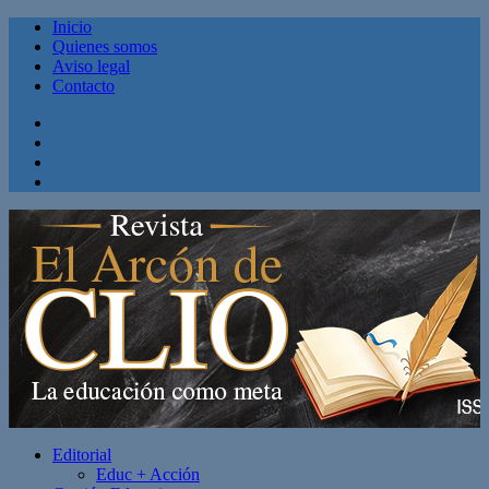
Inicio
Quienes somos
Aviso legal
Contacto
Facebook
Twitter
Linkedin
Youtube
Editorial
Educ + Acción