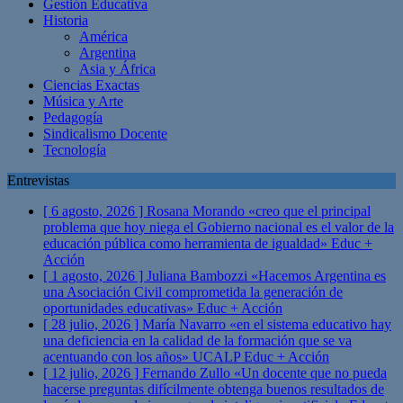
Gestión Educativa
Historia
América
Argentina
Asia y África
Ciencias Exactas
Música y Arte
Pedagogía
Sindicalismo Docente
Tecnología
Entrevistas
[ 6 agosto, 2026 ]
Rosana Morando «creo que el principal
problema que hoy niega el Gobierno nacional es el valor de la
educación pública como herramienta de igualdad»
Educ +
Acción
[ 1 agosto, 2026 ]
Juliana Bambozzi «Hacemos Argentina es
una Asociación Civil comprometida la generación de
oportunidades educativas»
Educ + Acción
[ 28 julio, 2026 ]
María Navarro «en el sistema educativo hay
una deficiencia en la calidad de la formación que se va
acentuando con los años» UCALP
Educ + Acción
[ 12 julio, 2026 ]
Fernando Zullo «Un docente que no pueda
hacerse preguntas difícilmente obtenga buenos resultados de