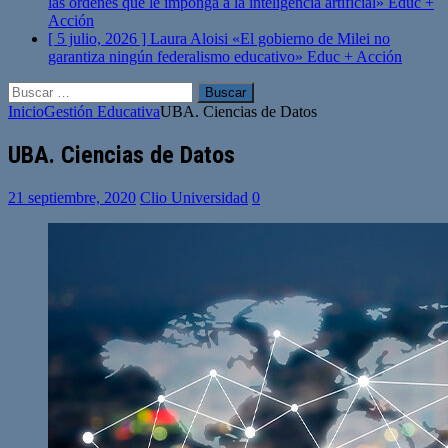
las órdenes que le imponga a la inteligencia artificial»
Educ +
Acción
[ 5 julio, 2026 ]
Laura Aloisi «El gobierno de Milei no
garantiza ningún federalismo educativo»
Educ + Acción
Buscar:
Inicio
Gestión Educativa
UBA. Ciencias de Datos
UBA. Ciencias de Datos
21 septiembre, 2020
Clio Universidad
0