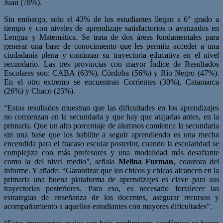
Juan (78%).
Sin embargo, solo el 43% de los estudiantes llegan a 6° grado a
tiempo y con niveles de aprendizaje satisfactorios o avanzados en
Lengua y Matemática. Se trata de dos áreas fundamentales para
generar una base de conocimiento que les permita acceder a una
ciudadanía plena y continuar su trayectoria educativa en el nivel
secundario. Las tres provincias con mayor Índice de Resultados
Escolares son: CABA (63%), Córdoba (56%) y Río Negro (47%).
En el otro extremo se encuentran Corrientes (30%), Catamarca
(26%) y Chaco (25%).
“Estos resultados muestran que las dificultades en los aprendizajes
no comienzan en la secundaria y que hay que atajarlas antes, en la
primaria. Que un alto porcentaje de alumnos comience la secundaria
sin una base que los habilite a seguir aprendiendo es una mecha
encendida para el fracaso escolar posterior, cuando la escolaridad se
complejiza con más profesores y una modalidad más desafiante
como la del nivel medio”, señala
Melina Furman
, coautora del
informe. Y añade: “Garantizar que los chicos y chicas alcancen en la
primaria una buena plataforma de aprendizajes es clave para sus
trayectorias posteriores. Para eso, es necesario fortalecer las
estrategias de enseñanza de los docentes, asegurar recursos y
acompañamiento a aquellos estudiantes con mayores dificultades”.