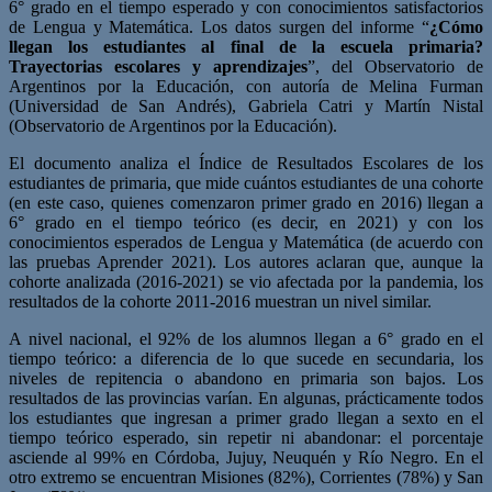
6° grado en el tiempo esperado y con conocimientos satisfactorios
de Lengua y Matemática. Los datos surgen del informe “
¿Cómo
llegan los estudiantes al final de la escuela primaria?
Trayectorias escolares y aprendizajes
”, del Observatorio de
Argentinos por la Educación, con autoría de Melina Furman
(Universidad de San Andrés), Gabriela Catri y Martín Nistal
(Observatorio de Argentinos por la Educación).
El documento analiza el Índice de Resultados Escolares de los
estudiantes de primaria, que mide cuántos estudiantes de una cohorte
(en este caso, quienes comenzaron primer grado en 2016) llegan a
6° grado en el tiempo teórico (es decir, en 2021) y con los
conocimientos esperados de Lengua y Matemática (de acuerdo con
las pruebas Aprender 2021). Los autores aclaran que, aunque la
cohorte analizada (2016-2021) se vio afectada por la pandemia, los
resultados de la cohorte 2011-2016 muestran un nivel similar.
A nivel nacional, el 92% de los alumnos llegan a 6° grado en el
tiempo teórico: a diferencia de lo que sucede en secundaria, los
niveles de repitencia o abandono en primaria son bajos. Los
resultados de las provincias varían. En algunas, prácticamente todos
los estudiantes que ingresan a primer grado llegan a sexto en el
tiempo teórico esperado, sin repetir ni abandonar: el porcentaje
asciende al 99% en Córdoba, Jujuy, Neuquén y Río Negro. En el
otro extremo se encuentran Misiones (82%), Corrientes (78%) y San