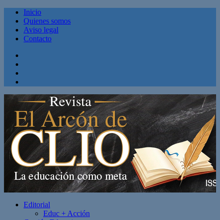
Inicio
Quienes somos
Aviso legal
Contacto
Facebook
Twitter
Linkedin
Youtube
Editorial
Educ + Acción