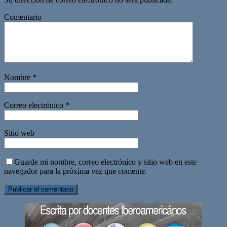
Comentario
Nombre
*
Correo electrónico
*
Sitio web
Guarde mi nombre, correo electrónico y sitio web en este
navegador para la próxima vez que comente.