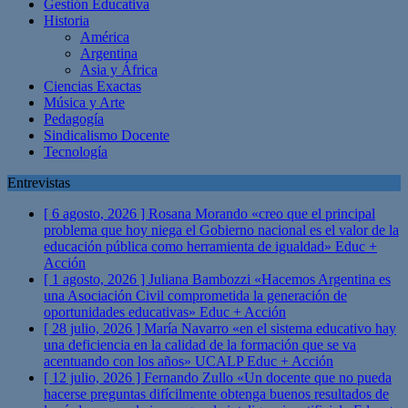
Gestión Educativa
Historia
América
Argentina
Asia y África
Ciencias Exactas
Música y Arte
Pedagogía
Sindicalismo Docente
Tecnología
Entrevistas
[ 6 agosto, 2026 ]
Rosana Morando «creo que el principal
problema que hoy niega el Gobierno nacional es el valor de la
educación pública como herramienta de igualdad»
Educ +
Acción
[ 1 agosto, 2026 ]
Juliana Bambozzi «Hacemos Argentina es
una Asociación Civil comprometida la generación de
oportunidades educativas»
Educ + Acción
[ 28 julio, 2026 ]
María Navarro «en el sistema educativo hay
una deficiencia en la calidad de la formación que se va
acentuando con los años» UCALP
Educ + Acción
[ 12 julio, 2026 ]
Fernando Zullo «Un docente que no pueda
hacerse preguntas difícilmente obtenga buenos resultados de