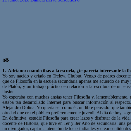
1. Adriano: cuándo ibas a la escuela, ¿te parecía interesante la fo
Yo soy nacido y criado en Trelew, Chubut. Vengo de padres docentes
que de Filosofía en la escuela secundaria apenas me acuerdo de muy p
de Platón, y un trabajo práctico en relación a la escritura de un e
ilusión.
Yo esperaba con muchas ansias tener Filosofía y, lamentablemente, m
estaba tan desarrollado Internet para buscar información al respec
Alejandro Dolina. Yo quería ser como él: un libre pensador que tambi
otredad que era el público preferentemente juvenil. Al día de hoy, sig
En definitiva, estudié Filosofía para crear lazos y disfrutar de la vid
docente de Historia, que tuve en 1er y 3er Año de secundaria: una pe
un divulgador, captar la atención de los estudiantes y crear sentido de