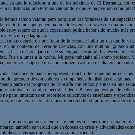
anto, ya que lo relaciono a una de las máximas de El Eternauta, con e
, a la distancia, uno termina valorando y que se ha perdido como prácti
 lo hemos sabido valorar, pero porque en las fortalezas de sus capacida
la, cierto temor que generaba en adolescentes a través de una presión
ble estoy seguro de que la experiencia podría haber sido mucho más pro
e al vínculo pedagógico.
e. Ambas ocurrieron por fuera de la escuela: hubo un día que lo vi 
la, en un contexto de Feria de Ciencias, con una multitud gritando al
iencia, hasta más relajado desde su lenguaje corporal. Esa escena me 
ad. Fue un lunes a la noche. Mi papá trabajaba allí como profesor. Mi
ia, poder ser testigo de un acontecimiento así, me resulta emancipador: 
su ayuda. Ese docente para mí representa mucho de lo que admiro en mis 
podido aprender de compañeros y compañeras de distintas disciplinas.
mando parte del programa de Filosofía con Niños y Niñas en una escuela
 o si trabaja en equipo, necesita liderar. Pienso que eso puede deberse 
o no para inmiscuirse en recorridos colectivos de enseñanza y aprendiza
nismo, me generan cierta distancia e incomodidad, porque considero q
sí, lo primero que nos viene a la mente es sostener que en una era de s
n embargo, también es verdad que en épocas de crisis y adversidades como 
s simbólicas cavernas que habitamos como sociedad.