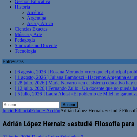
Gestión Educativa
Historia
América
Argentina
Asia y África
Ciencias Exactas
Música y Arte
Pedagogía
Sindicalismo Docente
Tecnología
Entrevistas
[ 6 agosto, 2026 ]
Rosana Morando «creo que el principal probl
[ 1 agosto, 2026 ]
Juliana Bambozzi «Hacemos Argentina es una
[ 28 julio, 2026 ]
María Navarro «en el sistema educativo hay 
[ 12 julio, 2026 ]
Fernando Zullo «Un docente que no pueda hacer
[ 5 julio, 2026 ]
Laura Aloisi «El gobierno de Milei no garanti
Buscar:
Inicio
Editorial
Educ + Acción
Adrián López Hernaiz «estudié Filosofía 
Adrián López Hernaiz «estudié Filosofía para c
21 junio, 2026
Daniela Leiva Seisdedos
0