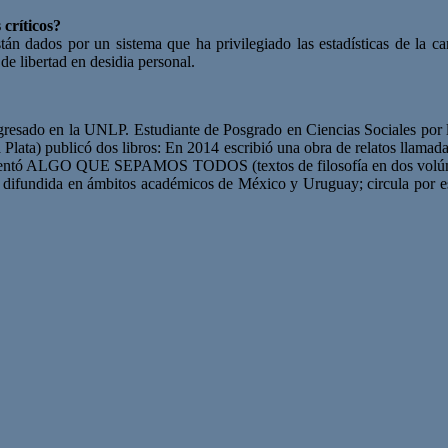
s
críticos?
án dados por un sistema que ha privilegiado las estadísticas de la cant
de libertad en desidia personal.
gresado en la UNLP. Estudiante de Posgrado en Ciencias Sociales por l
e La Plata) publicó dos libros: En 2014 escribió una obra de rel
esentó ALGO QUE SEPAMOS TODOS (textos de filosofía en dos volúmen
ido difundida en ámbitos académicos de México y Uruguay; circula por es