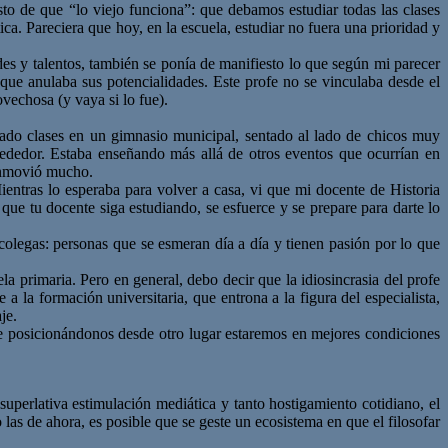
sto de que “lo viejo funciona”: que debamos estudiar todas las clases
ca. Pareciera que hoy, en la escuela, estudiar no fuera una prioridad y
des y talentos, también se ponía de manifiesto lo que según mi parecer
 que anulaba sus potencialidades. Este profe no se vinculaba desde el
vechosa (y vaya si lo fue).
dado clases en un gimnasio municipal, sentado al lado de chicos muy
rededor. Estaba enseñando más allá de otros eventos que ocurrían en
conmovió mucho.
entras lo esperaba para volver a casa, vi que mi docente de Historia
que tu docente siga estudiando, se esfuerce y se prepare para darte lo
colegas: personas que se esmeran día a día y tienen pasión por lo que
 primaria. Pero en general, debo decir que la idiosincrasia del profe
a la formación universitaria, que entrona a la figura del especialista,
je.
ue posicionándonos desde otro lugar estaremos en mejores condiciones
uperlativa estimulación mediática y tanto hostigamiento cotidiano, el
las de ahora, es posible que se geste un ecosistema en que el filosofar