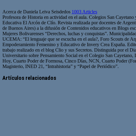
Acerca de Daniela Leiva Seisdedos
1003 Articles
Profesora de Historia en actividad en el aula. Colegios San Cayetano
Educativa El Arcón de Clío. Revista realizada por docentes de Arge
de Buenos Aires) a la difusión de Contenidos educativos en Blogs esc
Mujeres Bolivarenses “Derechos, luchas y conquistas”. Municipalid
UCEMA: “El lenguaje que se escucha en el aula?, Foro Scouts de Ar
Empoderamiento Femenino y Educativo de Invery Crea España. Edito
trabajo realizado en el blog Clio y sus Secretos. Distinguida por el D
Universitario sobre Pensamiento Social en el Colegio San Cayetano, 
Hoy, Cuarto Poder de Formosa, Cinco Días, NCN, Cuarto Poder (For
Magisterio, INED 21, “Intrahistoria” y “Papel de Periódico”.
Sitio
Facebook
Twitter
YouTube
web
Artículos relacionados