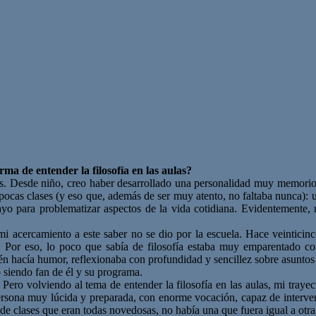
rma de entender la filosofía en las aulas?
. Desde niño, creo haber desarrollado una personalidad muy memoriosa,
ocas clases (y eso que, además de ser muy atento, no faltaba nunca): 
nsayo para problematizar aspectos de la vida cotidiana. Evidentemente,
i acercamiento a este saber no se dio por la escuela. Hace veinticin
to. Por eso, lo poco que sabía de filosofía estaba muy emparentado co
én hacía humor, reflexionaba con profundidad y sencillez sobre asuntos 
o siendo fan de él y su programa.
a. Pero volviendo al tema de entender la filosofía en las aulas, mi tray
rsona muy lúcida y preparada, con enorme vocación, capaz de interveni
sde clases que eran todas novedosas, no había una que fuera igual a otra