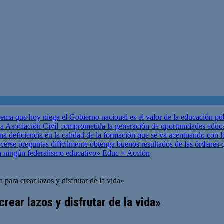
ema que hoy niega el Gobierno nacional es el valor de la educación p
 Asociación Civil comprometida la generación de oportunidades educ
una deficiencia en la calidad de la formación que se va acentuando c
se preguntas difícilmente obtenga buenos resultados de las órdenes que
za ningún federalismo educativo»
Educ + Acción
para crear lazos y disfrutar de la vida»
rear lazos y disfrutar de la vida»