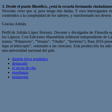
3. Desde el punto filosófico, ¿está la escuela formando ciudadano
Necesito creer que sí, pero tengo mis dudas. Y esos interrogantes est
contenidos a la complejidad de los saberes, y transformado los deseos 
Gracias Adrián.
Perfil de Adrián López Hernaiz. Docente y divulgador de Filosofía e
los Lápices. Con Ediciones Masmédula (editorial independiente d
tomos: “Primavera”, “Verano”, “Otoño”, “Invierno”). Para 2016 pr
lupa al telescopio”, orientado a las ciencias). Esta producción ha s
una universidad nacional del país.
daniela leiva seisdedos
destacado
el arcon de clio
enseñanza
pedagogía