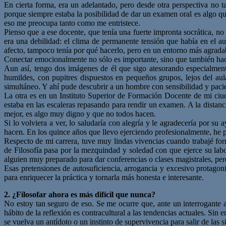
En cierta forma, era un adelantado, pero desde otra perspectiva no t
porque siempre estaba la posibilidad de dar un examen oral es algo que
eso me preocupa tanto como me entristece.
Pienso que a ese docente, que tenía una fuerte impronta socrática, no
era una debilidad: el clima de permanente tensión que había en el au
afecto, tampoco tenía por qué hacerlo, pero en un entorno más agrada
Conectar emocionalmente no sólo es importante, sino que también hac
Aun así, tengo dos imágenes de él que sigo atesorando especialment
humildes, con pupitres dispuestos en pequeños grupos, lejos del au
simultáneo. Y ahí pude descubrir a un hombre con sensibilidad y pac
La otra es en un Instituto Superior de Formación Docente de mi ciud
estaba en las escaleras repasando para rendir un examen. A la distanc
mejor, es algo muy digno y que no todos hacen.
Si lo volviera a ver, lo saludaría con alegría y le agradecería por 
hacen. En los quince años que llevo ejerciendo profesionalmente, he 
Respecto de mi carrera, tuve muy lindas vivencias cuando trabajé for
de Filosofía pasa por la mezquindad y soledad con que ejerce su labor,
alguien muy preparado para dar conferencias o clases magistrales, per
Esas pretensiones de autosuficiencia, arrogancia y excesivo protago
para enriquecer la práctica y tornarla más honesta e interesante.
2. ¿Filosofar ahora es más difícil que nunca?
No estoy tan seguro de eso. Se me ocurre que, ante un interrogante a
hábito de la reflexión es contracultural a las tendencias actuales. Si
se vuelva un antídoto o un instinto de supervivencia para salir de la