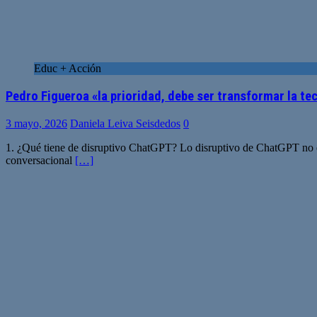
Educ + Acción
Pedro Figueroa «la prioridad, debe ser transformar la t
3 mayo, 2026
Daniela Leiva Seisdedos
0
1. ¿Qué tiene de disruptivo ChatGPT? Lo disruptivo de ChatGPT no es 
conversacional
[…]