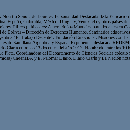
 y Nuestra Señora de Lourdes. Personalidad Destacada de la Educación p
ntina, España, Colombia, México, Uruguay, Venezuela y otros países 
olares. Libros publicados: Autora de los Manuales para docentes en Con
ad de Bolívar – Dirección de Derechos Humanos. Seminarios educativ
gentina “El Trabajo Decente”. Fundación Emocionar, Misiones con La 
res de Santillana Argentina y España. Experiencia destacada REDEM 
iario Clarín entre los 13 docentes del año 2013. Nombrado entre los 10 b
La Plata. Coordinadora del Departamento de Ciencias Sociales colegio 
mosa) CadenaBA y El Palomar Diario. Diario Clarín y La Nación nota