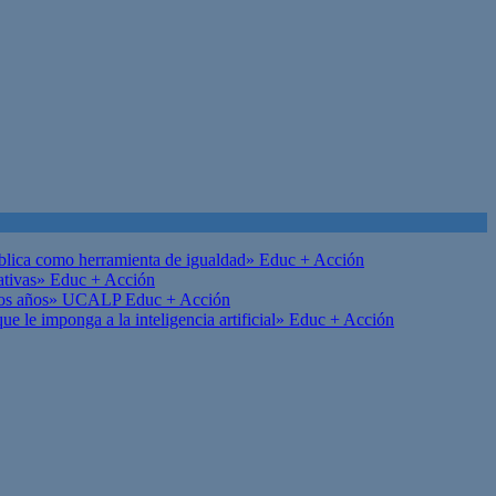
ública como herramienta de igualdad»
Educ + Acción
ativas»
Educ + Acción
on los años» UCALP
Educ + Acción
 le imponga a la inteligencia artificial»
Educ + Acción